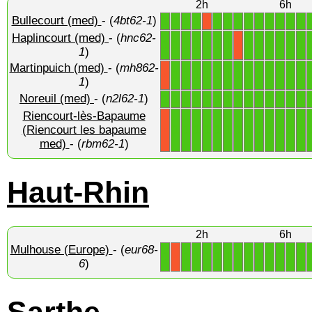
2h
6h
Bullecourt (med)
- (
4bt62-1
)
1
1
1
1
1
1
1
1
1
1
1
1
1
X
Haplincourt (med)
- (
hnc62-
1
1
1
1
1
1
1
1
1
1
1
1
1
X
1
)
Martinpuich (med)
- (
mh862-
1
1
1
1
1
1
1
1
1
1
1
1
1
X
1
)
Noreuil (med)
- (
n2l62-1
)
1
1
1
1
1
1
1
1
1
1
1
1
1
1
Riencourt-lès-Bapaume
1
1
1
1
1
1
1
1
1
1
1
1
1
(Riencourt les bapaume
X
med)
- (
rbm62-1
)
Haut-Rhin
2h
6h
Mulhouse (Europe)
- (
eur68-
1
1
1
1
1
1
1
1
1
1
1
1
1
X
6
)