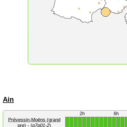
Ain
2h
6h
Prévessin-Moëns (grand
1
1
1
1
1
1
1
1
1
1
1
1
1
1
pre)
- (
p7p01-2
)