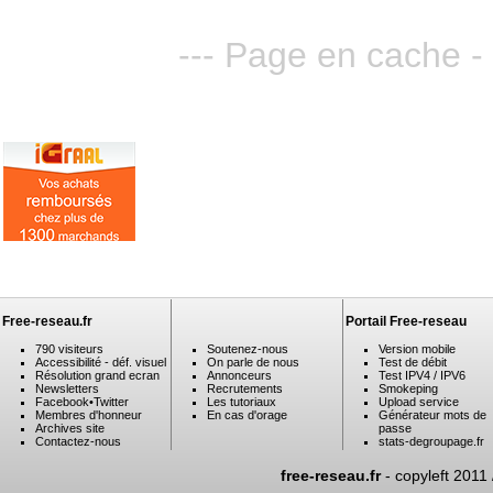
--- Page en cache - 
Free-reseau.fr
Portail Free-reseau
790 visiteurs
Soutenez-nous
Version mobile
Accessibilité - déf. visuel
On parle de nous
Test de débit
Résolution grand ecran
Annonceurs
Test IPV4 / IPV6
Newsletters
Recrutements
Smokeping
Facebook
•
Twitter
Les tutoriaux
Upload service
Membres d'honneur
En cas d'orage
Générateur mots de
Archives site
passe
Contactez-nous
stats-degroupage.fr
free-reseau.fr
- copyleft 2011