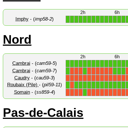
2h
6h
Imphy
- (
imp58-2
)
1
1
1
1
1
1
1
1
1
1
1
1
1
1
Nord
2h
6h
Cambrai
- (
cam59-5
)
1
1
1
1
1
1
1
1
1
1
1
1
1
1
Cambrai
- (
cam59-7
)
1
1
1
1
1
X
X
X
X
X
X
X
X
X
Caudry
- (
cau59-3
)
X
X
X
X
X
X
X
X
X
X
X
X
X
X
Roubaix (Pile)
- (
pil59-11
)
1
1
1
1
1
1
1
1
1
1
1
1
1
X
Somain
- (
ss859-4
)
1
X
X
X
X
X
X
X
X
X
X
X
X
X
Pas-de-Calais