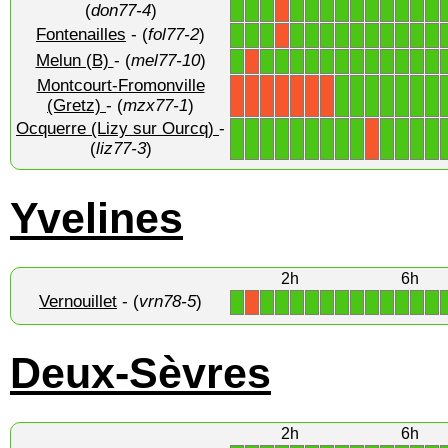
1
1
1
1
1
1
1
1
1
1
1
1
1
X
(
don77-4
)
Fontenailles
- (
fol77-2
)
1
1
1
1
1
1
1
1
1
1
1
1
1
X
Melun (B)
- (
mel77-10
)
1
1
1
1
1
1
1
1
1
1
1
1
1
X
Montcourt-Fromonville
1
1
1
1
1
1
1
X
X
X
X
X
X
X
(Gretz)
- (
mzx77-1
)
Ocquerre (Lizy sur Ourcq)
-
1
1
1
1
1
1
1
1
1
1
1
1
1
X
(
liz77-3
)
Yvelines
2h
6h
Vernouillet
- (
vrn78-5
)
1
1
1
1
1
1
1
1
1
1
1
1
1
X
Deux-Sèvres
2h
6h