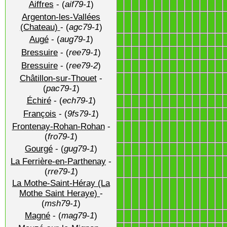
Aiffres
- (
aif79-1
)
1
1
1
1
1
1
1
1
1
1
1
1
1
1
Argenton-les-Vallées
1
1
1
1
1
1
1
1
1
1
1
1
1
1
(Chateau)
- (
agc79-1
)
Augé
- (
aug79-1
)
1
1
1
1
1
1
1
1
1
1
1
1
1
1
Bressuire
- (
ree79-1
)
1
1
1
1
1
1
1
1
1
1
1
1
1
1
Bressuire
- (
ree79-2
)
1
1
1
1
1
1
1
1
1
1
1
1
1
1
Châtillon-sur-Thouet
-
1
1
1
1
1
1
1
1
1
1
1
1
1
1
(
pac79-1
)
Échiré
- (
ech79-1
)
1
1
1
1
1
1
1
1
1
1
1
1
1
1
François
- (
9fs79-1
)
1
1
1
1
1
1
1
1
1
1
1
1
1
1
Frontenay-Rohan-Rohan
-
1
1
1
1
1
1
1
1
1
1
1
1
1
1
(
fro79-1
)
Gourgé
- (
gug79-1
)
1
1
1
1
1
1
1
1
1
1
1
1
1
1
La Ferrière-en-Parthenay
-
1
1
1
1
1
1
1
1
1
1
1
1
1
1
(
rre79-1
)
La Mothe-Saint-Héray (La
1
1
1
1
1
1
1
1
1
1
1
1
1
1
Mothe Saint Heraye)
-
(
msh79-1
)
Magné
- (
mag79-1
)
1
1
1
1
1
1
1
1
1
1
1
1
1
1