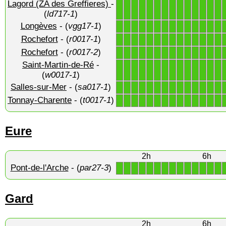
Lagord (ZA des Greffieres)
-
1
1
1
1
1
1
1
1
1
1
1
1
1
1
(
ld717-1
)
Longèves
- (
vgg17-1
)
1
1
1
1
1
1
1
1
1
1
1
1
1
1
Rochefort
- (
r0017-1
)
1
1
1
1
1
1
1
1
1
1
1
1
1
1
Rochefort
- (
r0017-2
)
1
1
1
1
1
1
1
1
1
1
1
1
1
1
Saint-Martin-de-Ré
-
1
1
1
1
1
1
1
1
1
1
1
1
1
1
(
w0017-1
)
Salles-sur-Mer
- (
sa017-1
)
1
1
1
1
1
1
1
1
1
1
1
1
1
1
Tonnay-Charente
- (
t0017-1
)
1
1
1
1
1
1
1
1
1
1
1
1
1
1
Eure
2h
6h
Pont-de-l'Arche
- (
par27-3
)
1
1
1
1
1
1
1
1
1
1
1
1
1
1
Gard
2h
6h