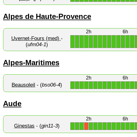
Alpes de Haute-Provence
2h
6h
Uvernet-Fours (med)
-
1
1
1
1
1
1
1
1
1
1
1
1
1
1
(
ufm04-1
)
Alpes-Maritimes
2h
6h
Beausoleil
- (
bso06-4
)
1
1
1
1
1
1
1
1
1
1
1
1
1
1
Aude
2h
6h
Ginestas
- (
gin11-3
)
1
1
1
1
1
1
1
1
1
1
1
1
1
X