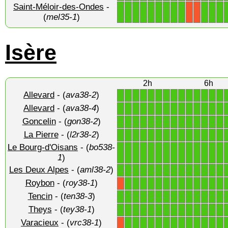
Saint-Méloir-des-Ondes
-
1
1
1
1
1
1
1
1
1
1
1
1
X
X
(
mel35-1
)
Isère
2h
6h
Allevard
- (
ava38-2
)
1
1
1
1
1
1
1
1
1
1
1
1
1
1
Allevard
- (
ava38-4
)
1
1
1
1
1
1
1
1
1
1
1
1
1
1
Goncelin
- (
gon38-2
)
1
1
1
1
1
1
1
1
1
1
1
1
1
1
La Pierre
- (
l2r38-2
)
1
1
1
1
1
1
1
1
1
1
1
1
1
1
Le Bourg-d'Oisans
- (
bo538-
1
1
1
1
1
1
1
1
1
1
1
1
1
1
1
)
Les Deux Alpes
- (
aml38-2
)
1
1
1
1
1
1
1
1
1
1
1
1
1
1
Roybon
- (
roy38-1
)
1
1
1
1
1
1
1
1
1
1
1
1
1
X
Tencin
- (
ten38-3
)
1
1
1
1
1
1
1
1
1
1
1
1
1
1
Theys
- (
tey38-1
)
1
1
1
1
1
1
1
1
1
1
1
1
1
1
Varacieux
- (
vrc38-1
)
1
1
1
1
1
1
1
1
1
1
1
1
1
X