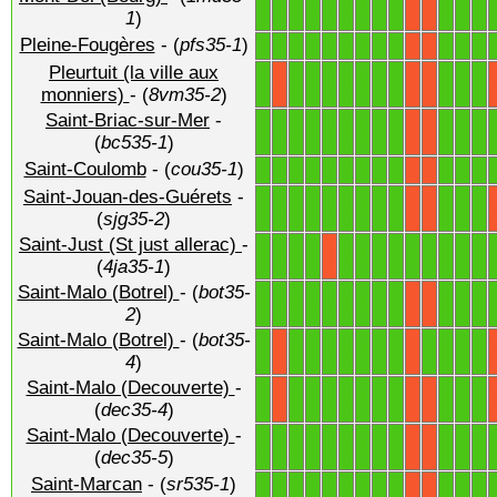
1
1
1
1
1
1
1
1
1
1
1
1
X
X
1
)
Pleine-Fougères
- (
pfs35-1
)
1
1
1
1
1
1
1
1
1
1
1
1
X
X
Pleurtuit (la ville aux
1
1
1
1
1
1
1
1
1
1
1
X
X
X
monniers)
- (
8vm35-2
)
Saint-Briac-sur-Mer
-
1
1
1
1
1
1
1
1
1
1
1
1
X
X
(
bc535-1
)
Saint-Coulomb
- (
cou35-1
)
1
1
1
1
1
1
1
1
1
1
1
1
X
X
Saint-Jouan-des-Guérets
-
1
1
1
1
1
1
1
1
1
1
1
1
X
X
(
sjg35-2
)
Saint-Just (St just allerac)
-
1
1
1
1
1
1
1
1
1
1
1
1
1
X
(
4ja35-1
)
Saint-Malo (Botrel)
- (
bot35-
1
1
1
1
1
1
1
1
1
1
1
1
X
X
2
)
Saint-Malo (Botrel)
- (
bot35-
1
1
1
1
1
1
1
1
1
1
1
1
X
X
4
)
Saint-Malo (Decouverte)
-
1
1
1
1
1
1
1
1
1
1
1
X
X
X
(
dec35-4
)
Saint-Malo (Decouverte)
-
1
1
1
1
1
1
1
1
1
1
1
1
X
X
(
dec35-5
)
Saint-Marcan
- (
sr535-1
)
1
1
1
1
1
1
1
1
1
1
1
1
X
X