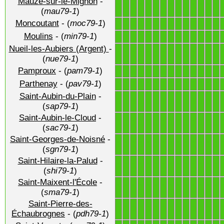
Mauzé-sur-le-Mignon
-
1
1
1
1
1
1
1
1
1
1
1
1
1
1
(
mau79-1
)
Moncoutant
- (
moc79-1
)
1
1
1
1
1
1
1
1
1
1
1
1
1
1
Moulins
- (
min79-1
)
1
1
1
1
1
1
1
1
1
1
1
1
1
1
Nueil-les-Aubiers (Argent)
-
1
1
1
1
1
1
1
1
1
1
1
1
1
1
(
nue79-1
)
Pamproux
- (
pam79-1
)
1
1
1
1
1
1
1
1
1
1
1
1
1
1
Parthenay
- (
pav79-1
)
1
1
1
1
1
1
1
1
1
1
1
1
1
1
Saint-Aubin-du-Plain
-
1
1
1
1
1
1
1
1
1
1
1
1
1
1
(
sap79-1
)
Saint-Aubin-le-Cloud
-
1
1
1
1
1
1
1
1
1
1
1
1
1
1
(
sac79-1
)
Saint-Georges-de-Noisné
-
1
1
1
1
1
1
1
1
1
1
1
1
1
1
(
sgn79-1
)
Saint-Hilaire-la-Palud
-
1
1
1
1
1
1
1
1
1
1
1
1
1
1
(
shi79-1
)
Saint-Maixent-l'École
-
1
1
1
1
1
1
1
1
1
1
1
1
1
1
(
sma79-1
)
Saint-Pierre-des-
1
1
1
1
1
1
1
1
1
1
1
1
1
1
Échaubrognes
- (
pdh79-1
)