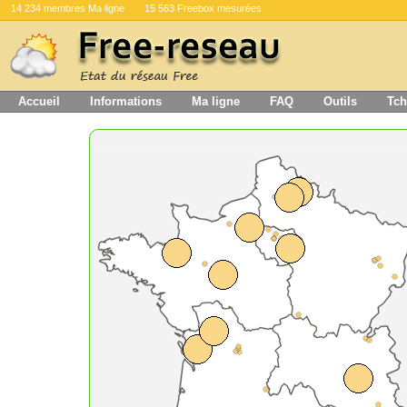
14 234 membres Ma ligne
15 563 Freebox mesurées
Accueil
Informations
Ma ligne
FAQ
Outils
Tch