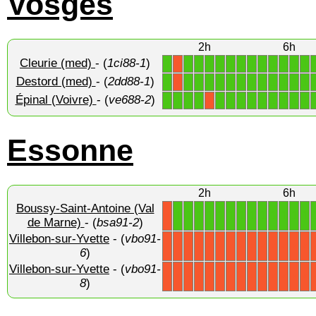
Vosges
2h
6h
Cleurie (med)
- (
1ci88-1
)
1
1
1
1
1
1
1
1
1
1
1
1
1
X
Destord (med)
- (
2dd88-1
)
1
1
1
1
1
1
1
1
1
1
1
1
1
X
Épinal (Voivre)
- (
ve688-2
)
1
1
1
1
1
1
1
1
1
1
1
1
1
X
Essonne
2h
6h
Boussy-Saint-Antoine (Val
1
1
1
1
1
1
1
1
1
1
1
1
1
X
de Marne)
- (
bsa91-2
)
Villebon-sur-Yvette
- (
vbo91-
X
X
X
X
X
X
X
X
X
X
X
X
X
X
6
)
Villebon-sur-Yvette
- (
vbo91-
X
X
X
X
X
X
X
X
X
X
X
X
X
X
8
)