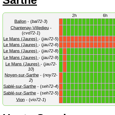
Sarthe
2h
6h
Ballon
- (
bal72-3
)
1
1
1
1
1
1
1
1
1
1
1
1
1
X
Chantenay-Villedieu
-
1
1
1
1
1
1
1
1
1
1
1
1
1
X
(
cvd72-1
)
Le Mans (Jaures)
- (
jau72-5
)
X
X
X
X
X
X
X
X
X
X
X
X
X
X
Le Mans (Jaures)
- (
jau72-6
)
X
X
X
X
X
X
X
X
X
X
X
X
X
X
Le Mans (Jaures)
- (
jau72-8
)
1
1
1
1
1
1
1
1
1
1
1
1
1
X
Le Mans (Jaures)
- (
jau72-9
)
1
1
1
1
1
1
1
1
1
1
1
1
1
X
Le Mans (Jaures)
- (
jau72-
1
1
1
1
1
1
1
1
1
1
1
1
1
X
10
)
Noyen-sur-Sarthe
- (
noy72-
1
1
1
1
1
1
1
1
1
1
1
1
1
X
2
)
Sablé-sur-Sarthe
- (
seh72-4
)
1
1
1
1
1
1
1
1
1
1
1
1
1
X
Sablé-sur-Sarthe
- (
seh72-5
)
1
1
1
1
1
1
1
1
1
1
1
1
1
X
Vion
- (
vio72-1
)
1
1
1
1
1
1
1
1
1
1
1
1
1
X