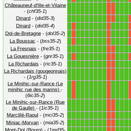
Châteauneuf-d'Ille-et-Vilaine
1
1
1
1
1
1
1
1
1
1
1
1
X
X
- (
chf35-1
)
Dinard
- (
did35-3
)
1
1
1
1
1
1
1
1
1
1
1
1
X
X
Dinard
- (
did35-4
)
1
1
1
1
1
1
1
1
1
1
1
1
X
X
Dol-de-Bretagne
- (
dol35-2
)
1
1
1
1
1
1
1
1
1
1
1
1
X
X
La Boussac
- (
bss35-2
)
1
1
1
1
1
1
1
1
1
1
1
1
X
X
La Fresnais
- (
fre35-1
)
1
1
1
1
1
1
1
1
1
1
1
1
X
X
La Gouesnière
- (
gnr35-1
)
1
1
1
1
1
1
1
1
1
1
1
X
X
X
La Richardais
- (
ric35-1
)
1
1
1
1
1
1
1
1
1
1
1
1
X
X
La Richardais (gougeonnais)
1
1
1
1
1
1
1
1
1
1
1
1
X
X
- (
1rg35-1
)
Le Minihic-sur-Rance (Le
1
1
1
1
1
1
1
1
1
1
1
1
minihic rue des marins)
-
X
X
(
6ic35-2
)
Le Minihic-sur-Rance (Rue
1
1
1
1
1
1
1
1
1
1
1
1
X
X
de Gaulle)
- (
1ic35-1
)
Marcillé-Raoul
- (
mci35-2
)
1
1
1
1
1
1
1
1
1
1
1
1
X
X
Miniac-Morvan
- (
mia35-2
)
1
1
1
1
1
1
1
1
1
1
1
1
X
X
Mont-Dol (Bourg)
- (
1md35-