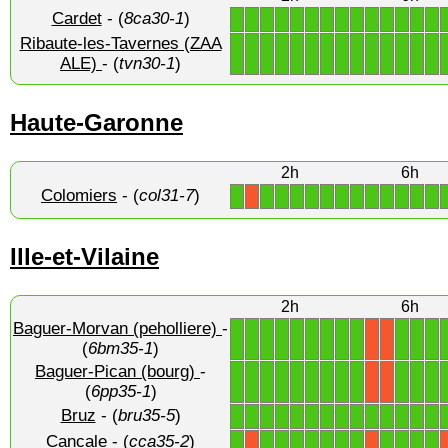
Cardet
- (
8ca30-1
)
1
1
1
1
1
1
1
1
1
1
1
1
1
1
Ribaute-les-Tavernes (ZAA
1
1
1
1
1
1
1
1
1
1
1
1
1
1
ALE)
- (
tvn30-1
)
Haute-Garonne
2h
6h
Colomiers
- (
col31-7
)
1
1
1
1
1
1
1
1
1
1
1
1
1
X
Ille-et-Vilaine
2h
6h
Baguer-Morvan (peholliere)
-
1
1
1
1
1
1
1
1
1
1
1
1
X
X
(
6bm35-1
)
Baguer-Pican (bourg)
-
1
1
1
1
1
1
1
1
1
1
1
1
X
X
(
6pp35-1
)
Bruz
- (
bru35-5
)
1
1
1
1
1
1
1
1
1
1
1
1
1
1
Cancale
- (
cca35-2
)
1
1
1
1
1
1
1
1
1
1
1
1
X
X