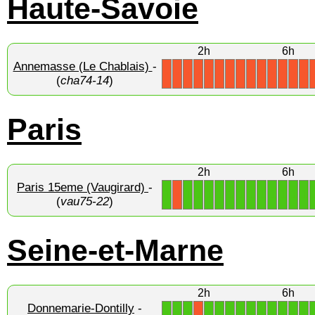
Haute-Savoie
2h
6h
Annemasse (Le Chablais)
-
X
X
X
X
X
X
X
X
X
X
X
X
X
X
(
cha74-14
)
Paris
2h
6h
Paris 15eme (Vaugirard)
-
1
1
1
1
1
1
1
1
1
1
1
1
1
X
(
vau75-22
)
Seine-et-Marne
2h
6h
Donnemarie-Dontilly
-