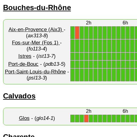
Bouches-du-Rhône
2h
6h
Aix-en-Provence (Aix3)
-
1
1
1
1
1
1
1
1
1
1
1
1
1
X
(
ax313-8
)
Fos-sur-Mer (Fos 1)
-
1
1
1
1
1
1
1
1
1
1
1
1
1
1
(
fo113-4
)
Istres
- (
ist13-7
)
1
1
1
1
1
1
1
1
1
1
1
1
1
1
Port-de-Bouc
- (
pdb13-5
)
1
1
1
1
1
1
1
1
1
1
1
1
1
1
Port-Saint-Louis-du-Rhône
-
1
1
1
1
1
1
1
1
1
1
1
1
1
1
(
psl13-3
)
Calvados
2h
6h
Glos
- (
glo14-1
)
1
1
1
1
1
1
1
1
1
1
1
1
1
X
Charente