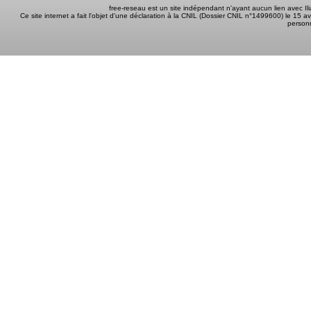
free-reseau est un site indépendant n'ayant aucun lien avec I
Ce site internet a fait l'objet d'une déclaration à la CNIL (Dossier CNIL n°1499600) le 15 a
person