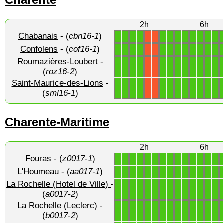
2h
6h
Chabanais
- (
cbn16-1
)
1
1
1
1
1
1
1
1
1
1
1
1
X
X
Confolens
- (
cof16-1
)
1
1
1
1
1
1
1
1
1
1
1
1
X
X
Roumazières-Loubert
-
1
1
1
1
1
1
1
1
1
1
1
1
X
X
(
roz16-2
)
Saint-Maurice-des-Lions
-
1
1
1
1
1
1
1
1
1
1
1
1
X
X
(
sml16-1
)
Charente-Maritime
2h
6h
Fouras
- (
z0017-1
)
1
1
1
1
1
1
1
1
1
1
1
1
1
1
L'Houmeau
- (
aa017-1
)
1
1
1
1
1
1
1
1
1
1
1
1
1
1
La Rochelle (Hotel de Ville)
-
1
1
1
1
1
1
1
1
1
1
1
1
1
1
(
a0017-2
)
La Rochelle (Leclerc)
-
1
1
1
1
1
1
1
1
1
1
1
1
1
1
(
b0017-2
)