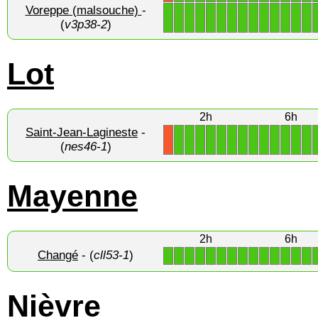
Voreppe (malsouche)
-
1
1
1
1
1
1
1
1
1
1
1
1
1
1
(
v3p38-2
)
Lot
2h
6h
Saint-Jean-Lagineste
-
1
1
1
1
1
1
1
1
1
1
1
1
1
X
(
nes46-1
)
Mayenne
2h
6h
Changé
- (
cll53-1
)
1
1
1
1
1
1
1
1
1
1
1
1
1
1
Nièvre