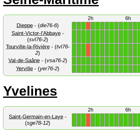
2h
6h
Dieppe
- (
die76-6
)
1
1
1
1
1
1
1
1
1
1
1
1
1
X
Saint-Victor-l'Abbaye
-
1
1
1
1
1
1
1
1
1
1
1
1
1
1
(
svl76-2
)
Tourville-la-Rivière
- (
tvl76-
1
1
1
1
1
1
1
1
1
1
1
1
1
X
2
)
Val-de-Saâne
- (
vsa76-2
)
1
1
1
1
1
1
1
1
1
1
1
1
1
1
Yerville
- (
yer76-2
)
1
1
1
1
1
1
1
1
1
1
1
1
1
1
Yvelines
2h
6h
Saint-Germain-en-Laye
-
1
1
1
1
1
1
1
1
1
1
1
1
1
X
(
sge78-12
)