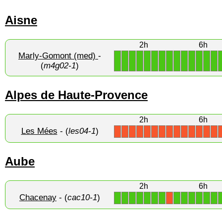
Aisne
2h
6h
Marly-Gomont (med)
-
1
1
1
1
1
1
1
1
1
1
1
1
1
1
(
m4g02-1
)
Alpes de Haute-Provence
2h
6h
Les Mées
- (
les04-1
)
X
X
X
X
X
X
X
X
X
X
X
X
X
X
Aube
2h
6h
Chacenay
- (
cac10-1
)
1
1
1
1
1
1
1
1
1
1
1
1
1
X