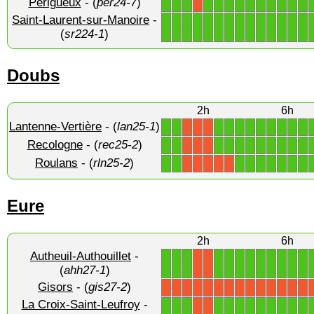
Périgueux
- (
per24-7
)
1
1
1
1
1
1
1
1
1
1
1
1
1
X
Saint-Laurent-sur-Manoire
-
1
1
1
1
1
1
1
1
1
1
1
1
1
1
(
sr224-1
)
Doubs
2h
6h
Lantenne-Vertière
- (
lan25-1
)
1
1
1
1
1
1
1
1
1
1
1
X
X
X
Recologne
- (
rec25-2
)
1
1
1
1
1
1
1
1
1
1
1
X
X
X
Roulans
- (
rln25-2
)
1
1
1
1
1
1
1
1
1
X
X
X
X
X
Eure
2h
6h
Autheuil-Authouillet
-
1
1
1
1
1
1
1
1
1
1
1
1
X
X
(
ahh27-1
)
Gisors
- (
gis27-2
)
X
X
X
X
X
X
X
X
X
X
X
X
X
X
La Croix-Saint-Leufroy
-
1
1
1
1
1
1
1
1
1
1
1
1
X
X