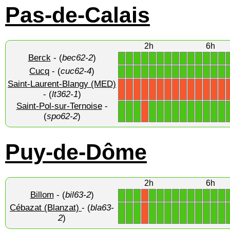
Pas-de-Calais
2h
6h
Berck
- (
bec62-2
)
1
1
1
1
1
1
1
1
1
1
1
1
1
1
Cucq
- (
cuc62-4
)
1
1
1
1
1
1
1
1
1
1
1
1
1
1
Saint-Laurent-Blangy (MED)
X
X
X
X
X
X
X
X
X
X
X
X
X
X
- (
lt362-1
)
Saint-Pol-sur-Ternoise
-
1
1
1
1
1
1
1
1
1
1
1
1
1
X
(
spo62-2
)
Puy-de-Dôme
2h
6h
Billom
- (
bil63-2
)
1
1
1
1
1
1
1
1
1
1
1
1
1
X
Cébazat (Blanzat)
- (
bla63-
1
1
1
1
1
1
1
1
1
1
1
1
1
X
2
)