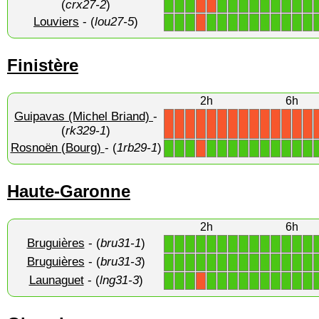
(
crx27-2
)
Louviers
- (
lou27-5
)
1
1
1
1
1
1
1
1
1
1
1
1
1
X
Finistère
2h
6h
Guipavas (Michel Briand)
-
X
X
X
X
X
X
X
X
X
X
X
X
X
X
(
rk329-1
)
Rosnoën (Bourg)
- (
1rb29-1
)
1
1
1
1
1
1
1
1
1
1
1
1
1
X
Haute-Garonne
2h
6h
Bruguières
- (
bru31-1
)
1
1
1
1
1
1
1
1
1
1
1
1
1
1
Bruguières
- (
bru31-3
)
1
1
1
1
1
1
1
1
1
1
1
1
1
1
Launaguet
- (
lng31-3
)
1
1
1
1
1
1
1
1
1
1
1
1
1
X