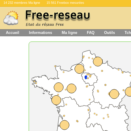
14 232 membres Ma ligne
15 561 Freebox mesurées
Accueil
Informations
Ma ligne
FAQ
Outils
Tch