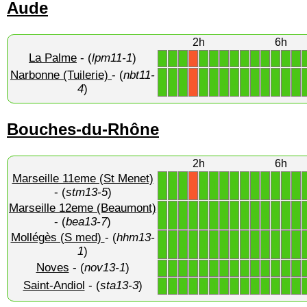
Aude
2h
6h
La Palme
- (
lpm11-1
)
1
1
1
1
1
1
1
1
1
1
1
1
1
X
Narbonne (Tuilerie)
- (
nbt11-
1
1
1
1
1
1
1
1
1
1
1
1
1
X
4
)
Bouches-du-Rhône
2h
6h
Marseille 11eme (St Menet)
1
1
1
1
1
1
1
1
1
1
1
1
1
X
- (
stm13-5
)
Marseille 12eme (Beaumont)
1
1
1
1
1
1
1
1
1
1
1
1
1
1
- (
bea13-7
)
Mollégès (S med)
- (
hhm13-
1
1
1
1
1
1
1
1
1
1
1
1
1
1
1
)
Noves
- (
nov13-1
)
1
1
1
1
1
1
1
1
1
1
1
1
1
1
Saint-Andiol
- (
sta13-3
)
1
1
1
1
1
1
1
1
1
1
1
1
1
1