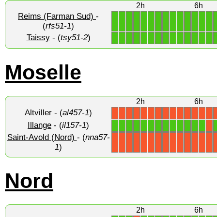
2h
6h
Reims (Farman Sud)
-
1
1
1
1
1
1
1
1
1
1
1
1
1
1
(
rfs51-1
)
Taissy
- (
tsy51-2
)
1
1
1
1
1
1
1
1
1
1
1
1
1
1
Moselle
2h
6h
Altviller
- (
al457-1
)
X
X
X
X
X
X
X
X
X
X
X
X
X
X
Illange
- (
il157-1
)
1
1
1
1
1
1
1
1
1
1
1
1
1
X
Saint-Avold (Nord)
- (
nna57-
X
X
X
X
X
X
X
X
X
X
X
X
X
X
1
)
Nord
2h
6h