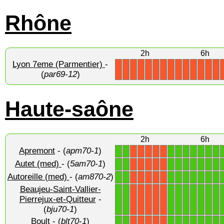
Rhône
2h
6h
Lyon 7eme (Parmentier)
-
X
X
X
X
X
X
X
X
X
X
X
X
X
X
(
par69-12
)
Haute-saône
2h
6h
Apremont
- (
apm70-1
)
1
1
1
1
1
1
1
1
1
X
X
X
X
X
Autet (med)
- (
5am70-1
)
1
1
1
1
1
1
1
1
1
X
X
X
X
X
Autoreille (med)
- (
am870-2
)
1
1
1
1
1
1
1
1
1
X
X
X
X
X
Beaujeu-Saint-Vallier-
1
1
1
1
1
1
1
1
1
Pierrejux-et-Quitteur
-
X
X
X
X
X
(
bju70-1
)
Boult
- (
blt70-1
)
1
1
1
1
1
1
1
1
1
X
X
X
X
X