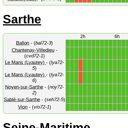
Sarthe
2h
6h
Ballon
- (
bal72-3
)
1
1
1
1
1
1
1
1
1
1
1
1
1
1
Chantenay-Villedieu
-
1
1
1
1
1
1
1
1
1
1
1
1
1
1
(
cvd72-1
)
Le Mans (Lyautey)
- (
lya72-
1
1
1
1
1
1
1
1
1
1
1
1
1
X
5
)
Le Mans (Lyautey)
- (
lya72-
1
1
1
1
1
1
1
1
1
1
1
1
1
X
6
)
Noyen-sur-Sarthe
- (
noy72-
1
1
1
1
1
1
1
1
1
1
1
1
1
1
2
)
Sablé-sur-Sarthe
- (
seh72-5
)
1
1
1
1
1
1
1
1
1
1
1
1
1
1
Vion
- (
vio72-1
)
1
1
1
1
1
1
1
1
1
1
1
1
1
1
Seine-Maritime