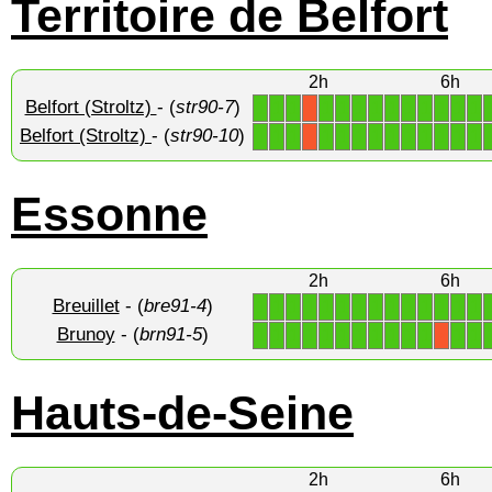
Territoire de Belfort
2h
6h
Belfort (Stroltz)
- (
str90-7
)
1
1
1
1
1
1
1
1
1
1
1
1
1
X
Belfort (Stroltz)
- (
str90-10
)
1
1
1
1
1
1
1
1
1
1
1
1
1
X
Essonne
2h
6h
Breuillet
- (
bre91-4
)
1
1
1
1
1
1
1
1
1
1
1
1
1
1
Brunoy
- (
brn91-5
)
1
1
1
1
1
1
1
1
1
1
1
1
1
X
Hauts-de-Seine
2h
6h