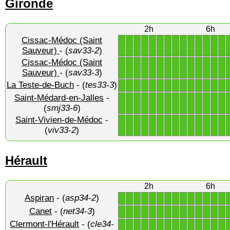
Gironde
2h
6h
Cissac-Médoc (Saint
1
1
1
1
1
1
1
1
1
1
1
1
1
1
Sauveur)
- (
sav33-2
)
Cissac-Médoc (Saint
1
1
1
1
1
1
1
1
1
1
1
1
1
1
Sauveur)
- (
sav33-3
)
La Teste-de-Buch
- (
tes33-3
)
1
1
1
1
1
1
1
1
1
1
1
1
1
1
Saint-Médard-en-Jalles
-
1
1
1
1
1
1
1
1
1
1
1
1
1
1
(
smj33-6
)
Saint-Vivien-de-Médoc
-
1
1
1
1
1
1
1
1
1
1
1
1
1
1
(
viv33-2
)
Hérault
2h
6h
Aspiran
- (
asp34-2
)
1
1
1
1
1
1
1
1
1
1
1
1
1
1
Canet
- (
net34-3
)
1
1
1
1
1
1
1
1
1
1
1
1
1
1
Clermont-l'Hérault
- (
cle34-
1
1
1
1
1
1
1
1
1
1
1
1
1
1