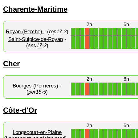
Charente-Maritime
2h
6h
Royan (Perche)
- (
rop17-3
)
1
1
1
1
1
1
1
1
1
1
1
1
1
X
Saint-Sulpice-de-Royan
-
1
1
1
1
1
1
1
1
1
1
1
1
1
X
(
ssu17-2
)
Cher
2h
6h
Bourges (Perrieres)
-
1
1
1
1
1
1
1
1
1
1
1
1
1
X
(
per18-5
)
Côte-d'Or
2h
6h
Longecourt-en-Plaine