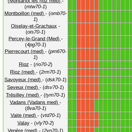
1
1
1
1
1
1
1
1
1
(Montarlot les rioz med)
-
X
X
X
X
X
(
mtw70-1
)
Montboillon (med)
- (
omb70-
1
1
1
1
1
1
1
1
1
X
X
X
X
X
1
)
Oiselay-et-Grachaux
-
1
1
1
1
1
1
1
1
1
X
X
X
X
X
(
ois70-1
)
Percey-le-Grand (Med)
-
1
1
1
1
1
1
1
1
1
X
X
X
X
X
(
4pg70-1
)
Pierrecourt (med)
- (
pm670-
1
1
1
1
1
1
1
1
1
X
X
X
X
X
1
)
Rioz
- (
rio70-2
)
1
1
1
1
1
1
1
1
1
X
X
X
X
X
Rioz (med)
- (
2rm70-1
)
1
1
1
1
1
1
1
1
1
X
X
X
X
X
Savoyeux (med)
- (
dsk70-1
)
1
1
1
1
1
1
1
1
1
X
X
X
X
X
Seveux (med)
- (
dsv70-1
)
1
1
1
1
1
1
1
1
1
X
X
X
X
X
Trésilley (med)
- (
tym70-1
)
1
1
1
1
1
1
1
1
1
X
X
X
X
X
Vadans (Vadans med)
-
1
1
1
1
1
1
1
1
1
1
X
X
X
X
(
8va70-1
)
Vaite (med)
- (
vtd70-1
)
1
1
1
1
1
1
1
1
1
X
X
X
X
X
Valay
- (
vly70-2
)
1
1
1
1
1
1
1
1
1
X
X
X
X
X
Venère (med)
- (
2vn70-1
)
1
1
1
1
1
1
1
1
1
1
X
X
X
X