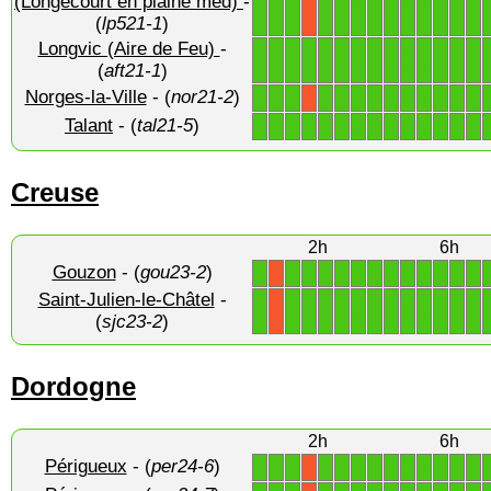
1
1
1
1
1
1
1
1
1
1
1
1
1
(Longecourt en plaine med)
-
X
(
lp521-1
)
Longvic (Aire de Feu)
-
1
1
1
1
1
1
1
1
1
1
1
1
1
1
(
aft21-1
)
Norges-la-Ville
- (
nor21-2
)
1
1
1
1
1
1
1
1
1
1
1
1
1
X
Talant
- (
tal21-5
)
1
1
1
1
1
1
1
1
1
1
1
1
1
1
Creuse
2h
6h
Gouzon
- (
gou23-2
)
1
1
1
1
1
1
1
1
1
1
1
1
1
X
Saint-Julien-le-Châtel
-
1
1
1
1
1
1
1
1
1
1
1
1
1
X
(
sjc23-2
)
Dordogne
2h
6h
Périgueux
- (
per24-6
)
1
1
1
1
1
1
1
1
1
1
1
1
1
X