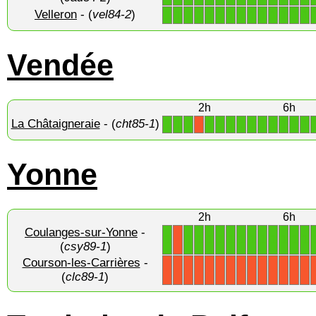
Velleron
- (
vel84-2
)
1
1
1
1
1
1
1
1
1
1
1
1
1
1
Vendée
2h
6h
La Châtaigneraie
- (
cht85-1
)
1
1
1
1
1
1
1
1
1
1
1
1
1
X
Yonne
2h
6h
Coulanges-sur-Yonne
-
1
1
1
1
1
1
1
1
1
1
1
1
1
X
(
csy89-1
)
Courson-les-Carrières
-
X
X
X
X
X
X
X
X
X
X
X
X
X
X
(
clc89-1
)