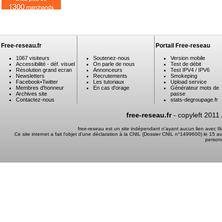
Free-reseau.fr
Portail Free-reseau
1067 visiteurs
Soutenez-nous
Version mobile
Accessibilité - déf. visuel
On parle de nous
Test de débit
Résolution grand ecran
Annonceurs
Test IPV4 / IPV6
Newsletters
Recrutements
Smokeping
Facebook
•
Twitter
Les tutoriaux
Upload service
Membres d'honneur
En cas d'orage
Générateur mots de
Archives site
passe
Contactez-nous
stats-degroupage.fr
free-reseau.fr
- copyleft 2011
free-reseau est un site indépendant n'ayant aucun lien avec I
Ce site internet a fait l'objet d'une déclaration à la CNIL (Dossier CNIL n°1499600) le 15 a
person