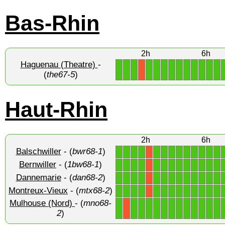
Bas-Rhin
2h
6h
Haguenau (Theatre)
-
1
1
1
1
1
1
1
1
1
1
1
1
1
X
(
the67-5
)
Haut-Rhin
2h
6h
Balschwiller
- (
bwr68-1
)
1
1
1
1
1
1
1
1
1
1
1
1
1
X
Bernwiller
- (
1bw68-1
)
1
1
1
1
1
1
1
1
1
1
1
1
1
X
Dannemarie
- (
dan68-2
)
1
1
1
1
1
1
1
1
1
1
1
1
1
X
Montreux-Vieux
- (
mtx68-2
)
1
1
1
1
1
1
1
1
1
1
1
1
1
X
Mulhouse (Nord)
- (
mno68-
1
1
1
1
1
1
1
1
1
1
1
1
1
X
2
)