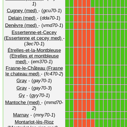
1
1
1
1
1
1
1
1
1
1
X
X
X
X
1
)
Cugney (med)
- (
gcu70-1
)
1
1
1
1
1
1
1
1
1
X
X
X
X
X
Delain (med)
- (
dda70-1
)
1
1
1
1
1
1
1
1
1
X
X
X
X
X
Denèvre (med)
- (
vmd70-1
)
1
1
1
1
1
1
1
1
1
X
X
X
X
X
Essertenne-et-Cecey
1
1
1
1
1
1
1
1
1
(Essertenne et cecey med)
-
X
X
X
X
X
(
3ec70-1
)
Étrelles-et-la-Montbleuse
1
1
1
1
1
1
1
1
1
(Etrelles et montbleuse
X
X
X
X
X
med)
- (
em370-1
)
Frasne-le-Château (Frasne
1
1
1
1
1
1
1
1
1
X
X
X
X
X
le chateau med)
- (
fc470-2
)
Gray
- (
gay70-1
)
1
1
1
1
1
1
1
1
1
X
X
X
X
X
Gray
- (
gay70-3
)
1
1
1
1
1
1
1
1
1
X
X
X
X
X
Gy
- (
gyy70-1
)
1
1
1
1
1
1
1
1
1
X
X
X
X
X
Mantoche (med)
- (
mmd70-
1
1
1
1
1
1
1
1
1
X
X
X
X
X
2
)
Marnay
- (
mny70-1
)
1
1
1
1
1
1
1
1
1
1
1
X
X
X
Montarlot-lès-Rioz