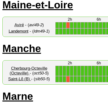
Maine-et-Loire
2h
6h
Aviré
- (
avi49-2
)
1
1
1
1
1
1
1
1
1
1
1
1
1
X
Landemont
- (
ldm49-1
)
1
1
1
1
1
1
1
1
1
1
1
1
1
1
Manche
2h
6h
Cherbourg-Octeville
1
1
1
1
1
1
1
1
1
1
1
1
1
1
(Octeville)
- (
oct50-5
)
Saint-Lô (B)
- (
slb50-5
)
1
1
1
1
1
1
1
1
1
1
1
1
1
X
Marne