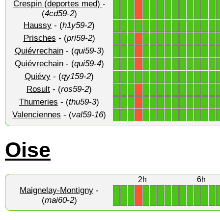
Crespin (deportes med)
-
1
1
1
1
1
1
1
1
1
1
1
1
1
X
(
4cd59-2
)
Haussy
- (
h1y59-2
)
1
1
1
1
1
1
1
1
1
1
1
1
1
1
Prisches
- (
pri59-2
)
1
1
1
1
1
1
1
1
1
1
1
1
1
X
Quiévrechain
- (
qui59-3
)
1
1
1
1
1
1
1
1
1
1
1
1
1
X
Quiévrechain
- (
qui59-4
)
1
1
1
1
1
1
1
1
1
1
1
1
1
X
Quiévy
- (
qy159-2
)
1
1
1
1
1
1
1
1
1
1
1
1
1
1
Rosult
- (
ros59-2
)
1
1
1
1
1
1
1
1
1
1
1
1
1
X
Thumeries
- (
thu59-3
)
1
1
1
1
1
1
1
1
1
1
1
1
1
X
Valenciennes
- (
val59-16
)
1
1
1
1
1
1
1
1
1
1
1
1
1
X
Oise
2h
6h
Maignelay-Montigny
-
1
1
1
1
1
1
1
1
1
1
1
1
1
X
(
mai60-2
)