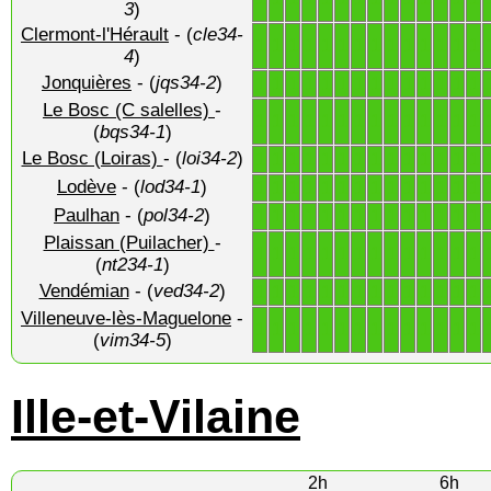
3
)
Clermont-l'Hérault
- (
cle34-
1
1
1
1
1
1
1
1
1
1
1
1
1
1
4
)
Jonquières
- (
jqs34-2
)
1
1
1
1
1
1
1
1
1
1
1
1
1
1
Le Bosc (C salelles)
-
1
1
1
1
1
1
1
1
1
1
1
1
1
1
(
bqs34-1
)
Le Bosc (Loiras)
- (
loi34-2
)
1
1
1
1
1
1
1
1
1
1
1
1
1
1
Lodève
- (
lod34-1
)
1
1
1
1
1
1
1
1
1
1
1
1
1
1
Paulhan
- (
pol34-2
)
1
1
1
1
1
1
1
1
1
1
1
1
1
1
Plaissan (Puilacher)
-
1
1
1
1
1
1
1
1
1
1
1
1
1
1
(
nt234-1
)
Vendémian
- (
ved34-2
)
1
1
1
1
1
1
1
1
1
1
1
1
1
1
Villeneuve-lès-Maguelone
-
1
1
1
1
1
1
1
1
1
1
1
1
1
1
(
vim34-5
)
Ille-et-Vilaine
2h
6h