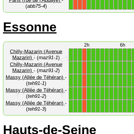
Paris (rue de l'Abbaye)
-
1
1
1
1
1
1
1
1
1
1
1
X
X
X
(
abb75-4
)
Essonne
2h
6h
Chilly-Mazarin (Avenue
1
1
1
1
1
1
1
1
1
1
1
1
1
X
Mazarin)
- (
maz91-1
)
Chilly-Mazarin (Avenue
1
1
1
1
1
1
1
1
1
1
1
1
1
X
Mazarin)
- (
maz91-2
)
Massy (Allée de Téhéran)
-
1
1
1
1
1
1
1
1
1
1
1
1
1
X
(
teh91-1
)
Massy (Allée de Téhéran)
-
1
1
1
1
1
1
1
1
1
1
1
1
1
X
(
teh91-2
)
Massy (Allée de Téhéran)
-
1
1
1
1
1
1
1
1
1
1
1
1
1
X
(
teh91-3
)
Hauts-de-Seine