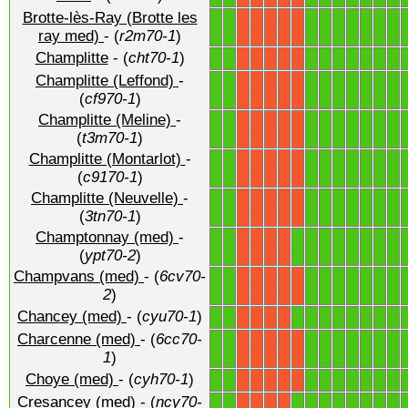
Brotte-lès-Ray (Brotte les
1
1
1
1
1
1
1
1
1
X
X
X
X
X
ray med)
- (
r2m70-1
)
Champlitte
- (
cht70-1
)
1
1
1
1
1
1
1
1
1
X
X
X
X
X
Champlitte (Leffond)
-
1
1
1
1
1
1
1
1
1
X
X
X
X
X
(
cf970-1
)
Champlitte (Meline)
-
1
1
1
1
1
1
1
1
1
X
X
X
X
X
(
t3m70-1
)
Champlitte (Montarlot)
-
1
1
1
1
1
1
1
1
1
X
X
X
X
X
(
c9170-1
)
Champlitte (Neuvelle)
-
1
1
1
1
1
1
1
1
1
X
X
X
X
X
(
3tn70-1
)
Champtonnay (med)
-
1
1
1
1
1
1
1
1
1
1
X
X
X
X
(
ypt70-2
)
Champvans (med)
- (
6cv70-
1
1
1
1
1
1
1
1
1
X
X
X
X
X
2
)
Chancey (med)
- (
cyu70-1
)
1
1
1
1
1
1
1
1
1
1
X
X
X
X
Charcenne (med)
- (
6cc70-
1
1
1
1
1
1
1
1
1
X
X
X
X
X
1
)
Choye (med)
- (
cyh70-1
)
1
1
1
1
1
1
1
1
1
X
X
X
X
X
Cresancey (med)
- (
ncy70-