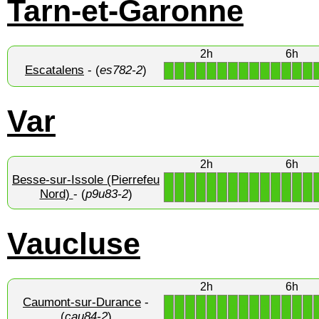
Tarn-et-Garonne
2h
6h
Escatalens
- (
es782-2
)
1
1
1
1
1
1
1
1
1
1
1
1
1
1
Var
2h
6h
Besse-sur-Issole (Pierrefeu
1
1
1
1
1
1
1
1
1
1
1
1
1
1
Nord)
- (
p9u83-2
)
Vaucluse
2h
6h
Caumont-sur-Durance
-
1
1
1
1
1
1
1
1
1
1
1
1
1
1
(
cau84-2
)