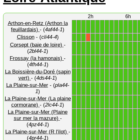
2h
6h
Arthon-en-Retz (Arthon la
1
1
1
1
1
1
1
1
1
1
1
1
1
1
feuillardais)
- (
4af44-1
)
Clisson
- (
cli44-4
)
1
1
1
1
1
1
1
1
1
1
1
1
1
X
Corsept (baie de loire)
-
1
1
1
1
1
1
1
1
1
1
1
1
1
1
(
2bl44-1
)
Frossay (la hamonais)
-
1
1
1
1
1
1
1
1
1
1
1
1
1
1
(
4fh44-1
)
La Boissière-du-Doré (sapin
1
1
1
1
1
1
1
1
1
1
1
1
1
1
vert)
- (
4ds44-1
)
La Plaine-sur-Mer
- (
pla44-
1
1
1
1
1
1
1
1
1
1
1
1
1
1
1
)
La Plaine-sur-Mer (La plaine
1
1
1
1
1
1
1
1
1
1
1
1
1
1
cormorane)
- (
2lc44-1
)
La Plaine-sur-Mer (Plaine
1
1
1
1
1
1
1
1
1
1
1
1
1
1
sur mer la mazure)
-
(
4pz44-1
)
La Plaine-sur-Mer (R l'ilot)
-
1
1
1
1
1
1
1
1
1
1
1
1
1
1
(
4pr44-1
)