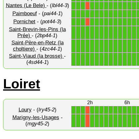
Nantes (Le Bele)
- (
lbl44-3
)
1
1
1
1
1
1
1
1
1
1
1
1
1
X
Paimboeuf
- (
pai44-1
)
1
1
1
1
1
1
1
1
1
1
1
1
1
1
Pornichet
- (
pot44-3
)
1
1
1
1
1
1
1
1
1
1
1
1
1
X
Saint-Brevin-les-Pins (la
1
1
1
1
1
1
1
1
1
1
1
1
1
1
Prée)
- (
2bp44-1
)
Saint-Père-en-Retz (la
1
1
1
1
1
1
1
1
1
1
1
1
1
1
choltiere)
- (
4zc44-1
)
Saint-Viaud (la brosse)
-
1
1
1
1
1
1
1
1
1
1
1
1
1
1
(
4sd44-1
)
Loiret
2h
6h
Loury
- (
lry45-2
)
1
1
1
1
1
1
1
1
1
1
1
1
1
X
Marigny-les-Usages
-
1
1
1
1
1
1
1
1
1
1
1
1
1
X
(
mgy45-2
)