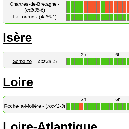
Chartres-de-Bretagne
-
1
1
1
1
1
X
X
X
X
X
X
X
X
X
(
cdb35-6
)
Le Loroux
- (
4ll35-1
)
1
1
1
1
1
1
1
1
1
1
1
1
1
1
Isère
2h
6h
Serpaize
- (
spz38-1
)
1
1
1
1
1
1
1
1
1
1
1
1
1
1
Loire
2h
6h
Roche-la-Molière
- (
roc42-3
)
1
1
1
1
1
1
1
1
1
1
1
1
1
X
Loire-Atlantique