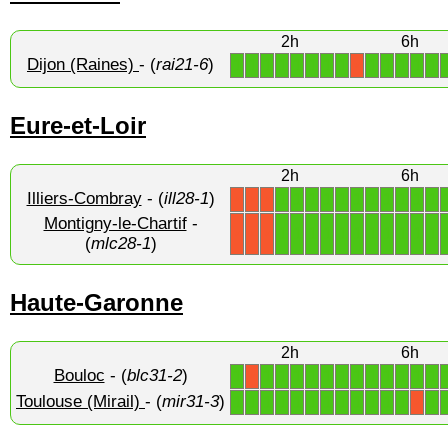
2h
6h
Dijon (Raines)
- (
rai21-6
)
1
1
1
1
1
1
1
1
1
1
1
1
1
X
Eure-et-Loir
2h
6h
Illiers-Combray
- (
ill28-1
)
1
1
1
1
1
1
1
1
1
1
1
X
X
X
Montigny-le-Chartif
-
1
1
1
1
1
1
1
1
1
1
1
X
X
X
(
mlc28-1
)
Haute-Garonne
2h
6h
Bouloc
- (
blc31-2
)
1
1
1
1
1
1
1
1
1
1
1
1
1
X
Toulouse (Mirail)
- (
mir31-3
)
1
1
1
1
1
1
1
1
1
1
1
1
1
X