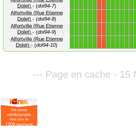
1
1
1
1
1
1
1
1
1
1
1
1
X
X
Dolet)
- (
dol94-7
)
Alfortville (Rue Etienne
1
1
1
1
1
1
1
1
1
1
1
1
X
X
Dolet)
- (
dol94-8
)
Alfortville (Rue Etienne
1
1
1
1
1
1
1
1
1
1
1
1
X
X
Dolet)
- (
dol94-9
)
Alfortville (Rue Etienne
1
1
1
1
1
1
1
1
1
1
1
1
X
X
Dolet)
- (
dol94-10
)
--- Page en cache - 15