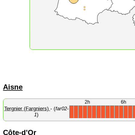
Aisne
2h
6h
Tergnier (Fargniers)
- (
far02-
X
X
X
X
X
X
X
X
X
X
X
X
X
X
1
)
Côte-d'Or