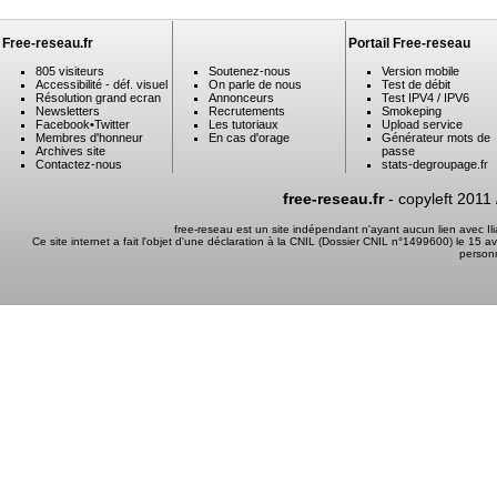
Free-reseau.fr
Portail Free-reseau
805 visiteurs
Soutenez-nous
Version mobile
Accessibilité - déf. visuel
On parle de nous
Test de débit
Résolution grand ecran
Annonceurs
Test IPV4 / IPV6
Newsletters
Recrutements
Smokeping
Facebook
•
Twitter
Les tutoriaux
Upload service
Membres d'honneur
En cas d'orage
Générateur mots de
Archives site
passe
Contactez-nous
stats-degroupage.fr
free-reseau.fr
- copyleft 2011
free-reseau est un site indépendant n'ayant aucun lien avec I
Ce site internet a fait l'objet d'une déclaration à la CNIL (Dossier CNIL n°1499600) le 15 a
person