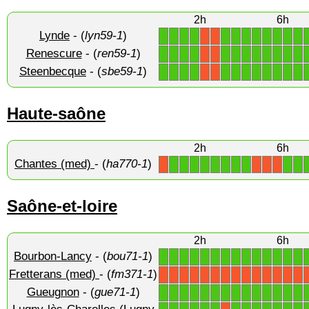
2h
6h
Lynde
- (
lyn59-1
)
1
1
1
1
1
1
1
1
1
1
1
1
X
X
Renescure
- (
ren59-1
)
1
1
1
1
1
1
1
1
1
1
1
1
X
X
Steenbecque
- (
sbe59-1
)
1
1
1
1
1
1
1
1
1
1
1
1
X
X
Haute-saône
2h
6h
Chantes (med)
- (
ha770-1
)
1
1
1
1
1
1
1
1
1
1
X
X
X
X
Saône-et-loire
2h
6h
Bourbon-Lancy
- (
bou71-1
)
1
1
1
1
1
1
1
1
1
1
1
1
1
1
Fretterans (med)
- (
fm371-1
)
X
X
X
X
X
X
X
X
X
X
X
X
X
X
Gueugnon
- (
gue71-1
)
1
1
1
1
1
1
1
1
1
1
1
1
1
1