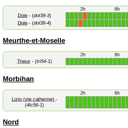
2h
6h
Dole
- (
dol39-3
)
1
1
1
1
1
1
1
1
1
1
1
1
1
X
Dole
- (
dol39-4
)
1
1
1
1
1
1
1
1
1
1
1
1
1
X
Meurthe-et-Moselle
2h
6h
Trieux
- (
tri54-1
)
1
1
1
1
1
1
1
1
1
1
1
1
1
1
Morbihan
2h
6h
Lizio (ste catherine)
-
1
1
1
1
1
1
1
1
1
1
1
1
1
1
(
4lc56-1
)
Nord