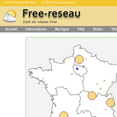
14 234 membres Ma ligne
15 563 Freebox mesurées
Accueil
Informations
Ma ligne
FAQ
Outils
Tch