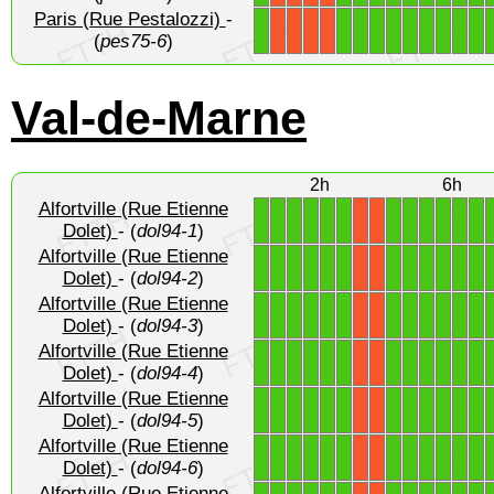
Paris (Rue Pestalozzi)
-
1
1
1
1
1
1
1
1
1
1
X
X
X
X
(
pes75-6
)
Val-de-Marne
2h
6h
Alfortville (Rue Etienne
1
1
1
1
1
1
1
1
1
1
1
1
X
X
Dolet)
- (
dol94-1
)
Alfortville (Rue Etienne
1
1
1
1
1
1
1
1
1
1
1
1
X
X
Dolet)
- (
dol94-2
)
Alfortville (Rue Etienne
1
1
1
1
1
1
1
1
1
1
1
1
X
X
Dolet)
- (
dol94-3
)
Alfortville (Rue Etienne
1
1
1
1
1
1
1
1
1
1
1
1
X
X
Dolet)
- (
dol94-4
)
Alfortville (Rue Etienne
1
1
1
1
1
1
1
1
1
1
1
1
X
X
Dolet)
- (
dol94-5
)
Alfortville (Rue Etienne
1
1
1
1
1
1
1
1
1
1
1
1
X
X
Dolet)
- (
dol94-6
)
Alfortville (Rue Etienne