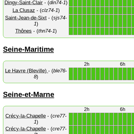
Dingy-Saint-Clair
- (
din74-1
)
1
1
1
1
1
1
1
1
1
1
1
1
1
1
La Clusaz
- (
clz74-1
)
1
1
1
1
1
1
1
1
1
1
1
1
1
1
Saint-Jean-de-Sixt
- (
sjs74-
1
1
1
1
1
1
1
1
1
1
1
1
1
1
1
)
Thônes
- (
thn74-1
)
1
1
1
1
1
1
1
1
1
1
1
1
1
1
Seine-Maritime
2h
6h
Le Havre (Bleville)
- (
ble76-
1
1
1
1
1
1
1
1
1
1
1
1
1
1
8
)
Seine-et-Marne
2h
6h
Crécy-la-Chapelle
- (
cre77-
1
1
1
1
1
1
1
1
1
1
1
1
1
1
1
)
Crécy-la-Chapelle
- (
cre77-
1
1
1
1
1
1
1
1
1
1
1
1
1
1