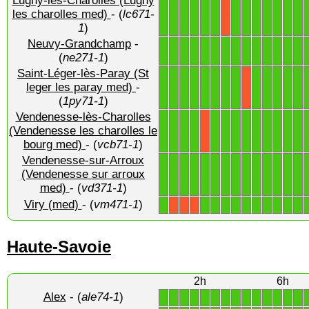
Lugny-lès-Charolles (Lugny
1
1
1
1
1
1
1
1
1
1
1
1
1
les charolles med)
- (
lc671-
X
1
)
Neuvy-Grandchamp
-
1
1
1
1
1
1
1
1
1
1
1
1
1
1
(
ne271-1
)
Saint-Léger-lès-Paray (St
1
1
1
1
1
1
1
1
1
1
1
1
1
leger les paray med)
-
X
(
1py71-1
)
Vendenesse-lès-Charolles
1
1
1
1
1
1
1
1
1
1
1
1
1
(Vendenesse les charolles le
X
bourg med)
- (
vcb71-1
)
Vendenesse-sur-Arroux
1
1
1
1
1
1
1
1
1
1
1
1
1
1
(Vendenesse sur arroux
med)
- (
vd371-1
)
Viry (med)
- (
vm471-1
)
1
1
1
1
1
1
1
1
1
1
1
X
X
X
Haute-Savoie
2h
6h
Alex
- (
ale74-1
)
1
1
1
1
1
1
1
1
1
1
1
1
1
1