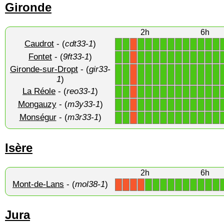
Gironde
2h
6h
Caudrot
- (
cdt33-1
)
1
1
1
1
1
1
1
1
1
1
1
1
1
X
Fontet
- (
9ft33-1
)
1
1
1
1
1
1
1
1
1
1
1
1
1
X
Gironde-sur-Dropt
- (
gir33-
1
1
1
1
1
1
1
1
1
1
1
1
1
X
1
)
La Réole
- (
reo33-1
)
1
1
1
1
1
1
1
1
1
1
1
1
1
X
Mongauzy
- (
m3y33-1
)
1
1
1
1
1
1
1
1
1
1
1
1
1
X
Monségur
- (
m3r33-1
)
1
1
1
1
1
1
1
1
1
1
1
1
1
X
Isère
2h
6h
Mont-de-Lans
- (
mol38-1
)
1
1
1
1
1
1
1
1
1
1
X
X
X
X
Jura