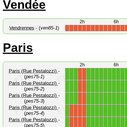
Vendée
2h
6h
Vendrennes
- (
ven85-1
)
X
X
X
X
X
X
X
X
X
X
X
X
X
X
Paris
2h
6h
Paris (Rue Pestalozzi)
-
1
1
1
1
1
1
1
1
1
1
1
1
X
X
(
pes75-1
)
Paris (Rue Pestalozzi)
-
1
1
1
1
1
1
1
1
1
1
1
1
X
X
(
pes75-2
)
Paris (Rue Pestalozzi)
-
1
1
1
1
1
1
1
1
1
1
1
1
X
X
(
pes75-3
)
Paris (Rue Pestalozzi)
-
1
1
1
1
1
1
1
1
1
1
X
X
X
X
(
pes75-4
)
Paris (Rue Pestalozzi)
-
1
1
1
1
1
1
1
1
1
1
X
X
X
X
(
pes75-5
)