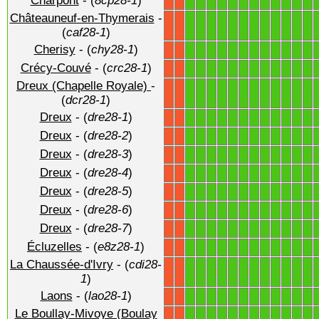
Charpont
- (
8cp28-1
)
1
1
1
1
1
1
1
1
1
1
1
1
X
X
Châteauneuf-en-Thymerais
-
1
1
1
1
1
1
1
1
1
1
1
1
X
X
(
caf28-1
)
Cherisy
- (
chy28-1
)
1
1
1
1
1
1
1
1
1
1
1
1
X
X
Crécy-Couvé
- (
crc28-1
)
1
1
1
1
1
1
1
1
1
1
1
1
X
X
Dreux (Chapelle Royale)
-
1
1
1
1
1
1
1
1
1
1
1
1
X
X
(
dcr28-1
)
Dreux
- (
dre28-1
)
1
1
1
1
1
1
1
1
1
1
1
1
X
X
Dreux
- (
dre28-2
)
1
1
1
1
1
1
1
1
1
1
1
1
X
X
Dreux
- (
dre28-3
)
1
1
1
1
1
1
1
1
1
1
1
1
X
X
Dreux
- (
dre28-4
)
1
1
1
1
1
1
1
1
1
1
1
1
X
X
Dreux
- (
dre28-5
)
1
1
1
1
1
1
1
1
1
1
1
1
X
X
Dreux
- (
dre28-6
)
1
1
1
1
1
1
1
1
1
1
1
1
X
X
Dreux
- (
dre28-7
)
1
1
1
1
1
1
1
1
1
1
1
1
X
X
Écluzelles
- (
e8z28-1
)
1
1
1
1
1
1
1
1
1
1
1
1
X
X
La Chaussée-d'Ivry
- (
cdi28-
1
1
1
1
1
1
1
1
1
1
1
1
X
X
1
)
Laons
- (
lao28-1
)
1
1
1
1
1
1
1
1
1
1
1
1
X
X
Le Boullay-Mivoye (Boulay