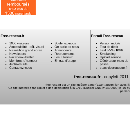
Free-reseau.fr
Portail Free-reseau
1050 visiteurs
Soutenez-nous
Version mobile
Accessibilité - déf. visuel
On parle de nous
Test de débit
Résolution grand ecran
Annonceurs
Test IPV4 / IPV6
Newsletters
Recrutements
Smokeping
Facebook
•
Twitter
Les tutoriaux
Upload service
Membres d'honneur
En cas d'orage
Générateur mots de
Archives site
passe
Contactez-nous
stats-degroupage.fr
free-reseau.fr
- copyleft 2011
free-reseau est un site indépendant n'ayant aucun lien avec I
Ce site internet a fait l'objet d'une déclaration à la CNIL (Dossier CNIL n°1499600) le 15 a
person