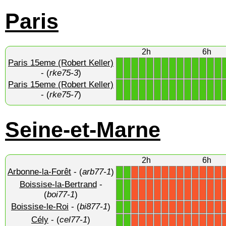
Paris
2h
6h
Paris 15eme (Robert Keller)
1
1
1
1
1
1
1
1
1
1
1
1
1
1
- (
rke75-3
)
Paris 15eme (Robert Keller)
1
1
1
1
1
1
1
1
1
1
1
1
1
1
- (
rke75-7
)
Seine-et-Marne
2h
6h
Arbonne-la-Forêt
- (
arb77-1
)
1
1
X
X
X
X
X
X
X
X
X
X
X
X
Boissise-la-Bertrand
-
1
1
X
X
X
X
X
X
X
X
X
X
X
X
(
boi77-1
)
Boissise-le-Roi
- (
bi877-1
)
1
1
X
X
X
X
X
X
X
X
X
X
X
X
Cély
- (
cel77-1
)
1
1
X
X
X
X
X
X
X
X
X
X
X
X