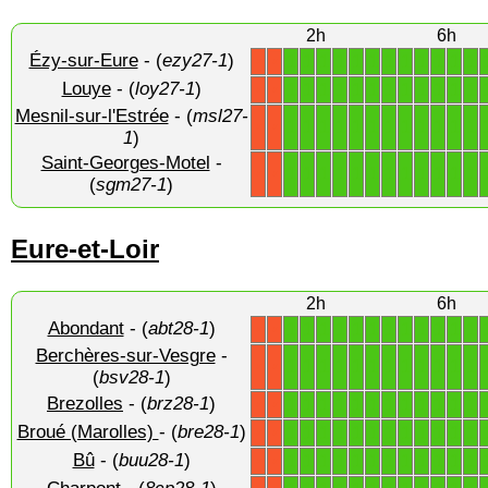
2h
6h
Ézy-sur-Eure
- (
ezy27-1
)
1
1
1
1
1
1
1
1
1
1
1
1
X
X
Louye
- (
loy27-1
)
1
1
1
1
1
1
1
1
1
1
1
1
X
X
Mesnil-sur-l'Estrée
- (
msl27-
1
1
1
1
1
1
1
1
1
1
1
1
X
X
1
)
Saint-Georges-Motel
-
1
1
1
1
1
1
1
1
1
1
1
1
X
X
(
sgm27-1
)
Eure-et-Loir
2h
6h
Abondant
- (
abt28-1
)
1
1
1
1
1
1
1
1
1
1
1
1
X
X
Berchères-sur-Vesgre
-
1
1
1
1
1
1
1
1
1
1
1
1
X
X
(
bsv28-1
)
Brezolles
- (
brz28-1
)
1
1
1
1
1
1
1
1
1
1
1
1
X
X
Broué (Marolles)
- (
bre28-1
)
1
1
1
1
1
1
1
1
1
1
1
1
X
X
Bû
- (
buu28-1
)
1
1
1
1
1
1
1
1
1
1
1
1
X
X