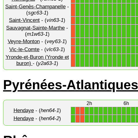
Saint-Genès-Champanelle
-
1
1
1
1
1
1
1
1
1
1
1
1
1
X
(
sgc63-1
)
Saint-Vincent
- (
vin63-1
)
1
1
1
1
1
1
1
1
1
1
1
1
1
X
Sauvagnat-Sainte-Marthe
-
1
1
1
1
1
1
1
1
1
1
1
1
1
X
(
m1w63-1
)
Veyre-Monton
- (
vey63-1
)
1
1
1
1
1
1
1
1
1
1
1
1
1
X
Vic-le-Comte
- (
vlc63-1
)
1
1
1
1
1
1
1
1
1
1
1
1
1
X
Yronde-et-Buron (Yronde et
1
1
1
1
1
1
1
1
1
1
1
1
1
X
buron)
- (
y2a63-1
)
Pyrénées-Atlantique
2h
6h
Hendaye
- (
hen64-1
)
1
1
1
1
1
1
1
1
1
1
1
1
X
X
Hendaye
- (
hen64-2
)
1
1
1
1
1
1
1
1
1
1
1
1
X
X