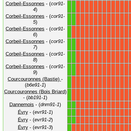
Corbeil-Essonnes
- (
cor91-
1
1
X
X
X
X
X
X
X
X
X
X
X
X
4
)
Corbeil-Essonnes
- (
cor91-
1
1
X
X
X
X
X
X
X
X
X
X
X
X
5
)
Corbeil-Essonnes
- (
cor91-
1
X
X
X
X
X
X
X
X
X
X
X
X
X
6
)
Corbeil-Essonnes
- (
cor91-
1
1
X
X
X
X
X
X
X
X
X
X
X
X
7
)
Corbeil-Essonnes
- (
cor91-
1
1
X
X
X
X
X
X
X
X
X
X
X
X
8
)
Corbeil-Essonnes
- (
cor91-
1
1
X
X
X
X
X
X
X
X
X
X
X
X
9
)
Courcouronnes (Bastie)
-
1
X
X
X
X
X
X
X
X
X
X
X
X
X
(
b6e91-1
)
Courcouronnes (Bois Briard)
1
X
X
X
X
X
X
X
X
X
X
X
X
X
- (
bb191-1
)
Dannemois
- (
dnm91-1
)
1
1
X
X
X
X
X
X
X
X
X
X
X
X
Évry
- (
evr91-1
)
1
1
X
X
X
X
X
X
X
X
X
X
X
X
Évry
- (
evr91-2
)
1
1
X
X
X
X
X
X
X
X
X
X
X
X
Évry
- (
evr91-3
)
1
X
X
X
X
X
X
X
X
X
X
X
X
X