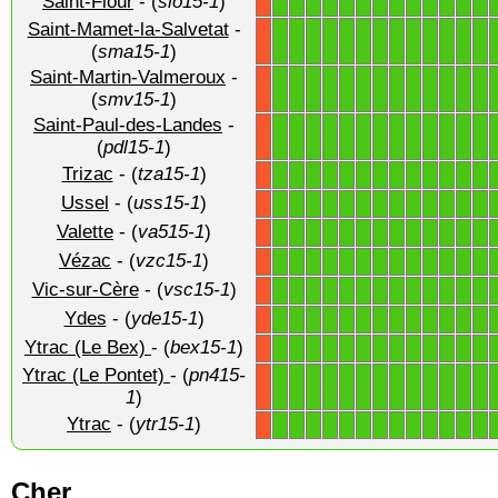
Saint-Flour
- (
slo15-1
)
1
1
1
1
1
1
1
1
1
1
1
1
1
X
Saint-Mamet-la-Salvetat
-
1
1
1
1
1
1
1
1
1
1
1
1
1
X
(
sma15-1
)
Saint-Martin-Valmeroux
-
1
1
1
1
1
1
1
1
1
1
1
1
1
X
(
smv15-1
)
Saint-Paul-des-Landes
-
1
1
1
1
1
1
1
1
1
1
1
1
1
X
(
pdl15-1
)
Trizac
- (
tza15-1
)
1
1
1
1
1
1
1
1
1
1
1
1
1
X
Ussel
- (
uss15-1
)
1
1
1
1
1
1
1
1
1
1
1
1
1
X
Valette
- (
va515-1
)
1
1
1
1
1
1
1
1
1
1
1
1
1
X
Vézac
- (
vzc15-1
)
1
1
1
1
1
1
1
1
1
1
1
1
1
X
Vic-sur-Cère
- (
vsc15-1
)
1
1
1
1
1
1
1
1
1
1
1
1
1
X
Ydes
- (
yde15-1
)
1
1
1
1
1
1
1
1
1
1
1
1
1
X
Ytrac (Le Bex)
- (
bex15-1
)
1
1
1
1
1
1
1
1
1
1
1
1
1
X
Ytrac (Le Pontet)
- (
pn415-
1
1
1
1
1
1
1
1
1
1
1
1
1
X
1
)
Ytrac
- (
ytr15-1
)
1
1
1
1
1
1
1
1
1
1
1
1
1
X
Cher