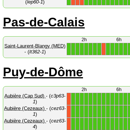
(
lep60-1
)
Pas-de-Calais
2h
6h
Saint-Laurent-Blangy (MED)
1
1
1
1
1
1
1
1
1
1
1
1
1
X
- (
lt362-1
)
Puy-de-Dôme
2h
6h
Aubière (Cap Sud)
- (
c3p63-
1
1
1
1
1
1
1
1
1
1
1
1
1
X
1
)
Aubière (Cezeaux)
- (
cez63-
1
1
1
1
1
1
1
1
1
1
1
1
1
X
1
)
Aubière (Cezeaux)
- (
cez63-
1
1
1
1
1
1
1
1
1
1
1
1
1
X
4
)