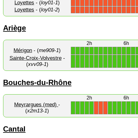
Loyettes
- (
loy01-1
)
X
X
X
X
X
X
X
X
X
X
X
X
X
X
Loyettes
- (
loy01-2
)
X
X
X
X
X
X
X
X
X
X
X
X
X
X
Ariège
2h
6h
Mérigon
- (
me909-1
)
1
1
1
1
1
1
1
1
1
1
1
1
1
1
Sainte-Croix-Volvestre
-
1
1
1
1
1
1
1
1
1
1
1
1
1
1
(
xvv09-1
)
Bouches-du-Rhône
2h
6h
Meyrargues (med)
-
1
1
1
1
1
1
1
1
1
1
1
X
X
X
(
x2m13-1
)
Cantal