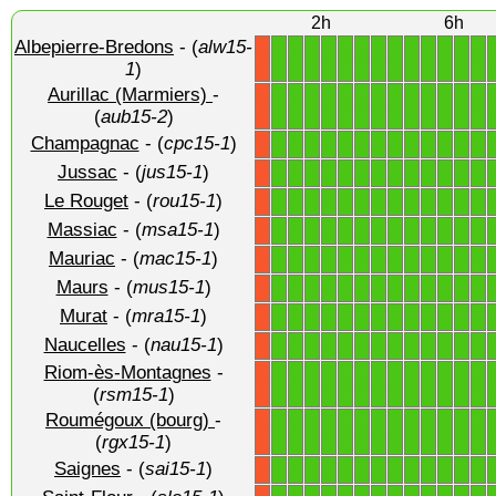
2h
6h
Albepierre-Bredons
- (
alw15-
1
1
1
1
1
1
1
1
1
1
1
1
1
X
1
)
Aurillac (Marmiers)
-
1
1
1
1
1
1
1
1
1
1
1
1
1
X
(
aub15-2
)
Champagnac
- (
cpc15-1
)
1
1
1
1
1
1
1
1
1
1
1
1
1
X
Jussac
- (
jus15-1
)
1
1
1
1
1
1
1
1
1
1
1
1
1
X
Le Rouget
- (
rou15-1
)
1
1
1
1
1
1
1
1
1
1
1
1
1
X
Massiac
- (
msa15-1
)
1
1
1
1
1
1
1
1
1
1
1
1
1
X
Mauriac
- (
mac15-1
)
1
1
1
1
1
1
1
1
1
1
1
1
1
X
Maurs
- (
mus15-1
)
1
1
1
1
1
1
1
1
1
1
1
1
1
X
Murat
- (
mra15-1
)
1
1
1
1
1
1
1
1
1
1
1
1
1
X
Naucelles
- (
nau15-1
)
1
1
1
1
1
1
1
1
1
1
1
1
1
X
Riom-ès-Montagnes
-
1
1
1
1
1
1
1
1
1
1
1
1
1
X
(
rsm15-1
)
Roumégoux (bourg)
-
1
1
1
1
1
1
1
1
1
1
1
1
1
X
(
rgx15-1
)
Saignes
- (
sai15-1
)
1
1
1
1
1
1
1
1
1
1
1
1
1
X