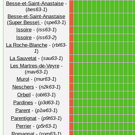
Besse-et-Saint-Anastaise
-
1
1
1
1
1
1
1
1
1
1
1
1
1
X
(
bes63-1
)
Besse-et-Saint-Anastaise
1
1
1
1
1
1
1
1
1
1
1
1
1
X
(Super Besse)
- (
spe63-1
)
Issoire
- (
iss63-1
)
1
1
1
1
1
1
1
1
1
1
1
1
1
X
Issoire
- (
iss63-2
)
1
1
1
1
1
1
1
1
1
1
1
1
1
X
La Roche-Blanche
- (
rbl63-
1
1
1
1
1
1
1
1
1
1
1
1
1
X
1
)
La Sauvetat
- (
sau63-1
)
1
1
1
1
1
1
1
1
1
1
1
1
1
X
Les Martres-de-Veyre
-
1
1
1
1
1
1
1
1
1
1
1
1
1
X
(
mav63-1
)
Murol
- (
mur63-1
)
1
1
1
1
1
1
1
1
1
1
1
1
1
X
Neschers
- (
n2k63-1
)
1
1
1
1
1
1
1
1
1
1
1
1
1
X
Orbeil
- (
obl63-1
)
1
1
1
1
1
1
1
1
1
1
1
1
1
X
Pardines
- (
p3d63-1
)
1
1
1
1
1
1
1
1
1
1
1
1
1
X
Parent
- (
p1w63-1
)
1
1
1
1
1
1
1
1
1
1
1
1
1
X
Parentignat
- (
p9t63-1
)
1
1
1
1
1
1
1
1
1
1
1
1
1
X
Perrier
- (
p5r63-1
)
1
1
1
1
1
1
1
1
1
1
1
1
1
X
Romagnat
- (
rom63-1
)
1
1
1
1
1
1
1
1
1
1
1
1
1
X