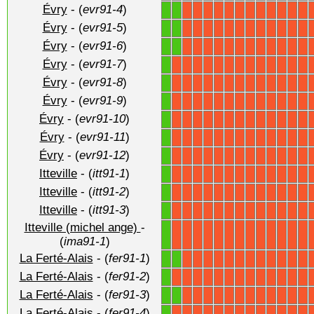
Évry
- (
evr91-4
)
1
1
X
X
X
X
X
X
X
X
X
X
X
X
Évry
- (
evr91-5
)
1
1
X
X
X
X
X
X
X
X
X
X
X
X
Évry
- (
evr91-6
)
1
1
X
X
X
X
X
X
X
X
X
X
X
X
Évry
- (
evr91-7
)
1
X
X
X
X
X
X
X
X
X
X
X
X
X
Évry
- (
evr91-8
)
1
X
X
X
X
X
X
X
X
X
X
X
X
X
Évry
- (
evr91-9
)
1
X
X
X
X
X
X
X
X
X
X
X
X
X
Évry
- (
evr91-10
)
1
X
X
X
X
X
X
X
X
X
X
X
X
X
Évry
- (
evr91-11
)
1
X
X
X
X
X
X
X
X
X
X
X
X
X
Évry
- (
evr91-12
)
1
X
X
X
X
X
X
X
X
X
X
X
X
X
Itteville
- (
itt91-1
)
1
X
X
X
X
X
X
X
X
X
X
X
X
X
Itteville
- (
itt91-2
)
1
X
X
X
X
X
X
X
X
X
X
X
X
X
Itteville
- (
itt91-3
)
1
X
X
X
X
X
X
X
X
X
X
X
X
X
Itteville (michel ange)
-
1
X
X
X
X
X
X
X
X
X
X
X
X
X
(
ima91-1
)
La Ferté-Alais
- (
fer91-1
)
1
1
X
X
X
X
X
X
X
X
X
X
X
X
La Ferté-Alais
- (
fer91-2
)
1
X
X
X
X
X
X
X
X
X
X
X
X
X
La Ferté-Alais
- (
fer91-3
)
1
1
X
X
X
X
X
X
X
X
X
X
X
X
La Ferté-Alais
- (
fer91-4
)
1
X
X
X
X
X
X
X
X
X
X
X
X
X