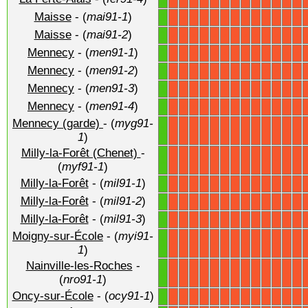
Maisse
- (
mai91-1
)
1
X
X
X
X
X
X
X
X
X
X
X
X
X
Maisse
- (
mai91-2
)
1
X
X
X
X
X
X
X
X
X
X
X
X
X
Mennecy
- (
men91-1
)
1
X
X
X
X
X
X
X
X
X
X
X
X
X
Mennecy
- (
men91-2
)
1
X
X
X
X
X
X
X
X
X
X
X
X
X
Mennecy
- (
men91-3
)
1
X
X
X
X
X
X
X
X
X
X
X
X
X
Mennecy
- (
men91-4
)
1
X
X
X
X
X
X
X
X
X
X
X
X
X
Mennecy (garde)
- (
myg91-
1
X
X
X
X
X
X
X
X
X
X
X
X
X
1
)
Milly-la-Forêt (Chenet)
-
1
X
X
X
X
X
X
X
X
X
X
X
X
X
(
myf91-1
)
Milly-la-Forêt
- (
mil91-1
)
1
X
X
X
X
X
X
X
X
X
X
X
X
X
Milly-la-Forêt
- (
mil91-2
)
1
X
X
X
X
X
X
X
X
X
X
X
X
X
Milly-la-Forêt
- (
mil91-3
)
1
X
X
X
X
X
X
X
X
X
X
X
X
X
Moigny-sur-École
- (
myi91-
1
X
X
X
X
X
X
X
X
X
X
X
X
X
1
)
Nainville-les-Roches
-
1
X
X
X
X
X
X
X
X
X
X
X
X
X
(
nro91-1
)
Oncy-sur-École
- (
ocy91-1
)
1
X
X
X
X
X
X
X
X
X
X
X
X
X