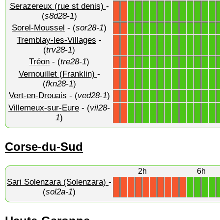
Serazereux (rue st denis)
-
1
1
1
1
1
1
1
1
1
1
1
1
X
X
(
s8d28-1
)
Sorel-Moussel
- (
sor28-1
)
1
1
1
1
1
1
1
1
1
1
1
1
X
X
Tremblay-les-Villages
-
1
1
1
1
1
1
1
1
1
1
1
1
X
X
(
trv28-1
)
Tréon
- (
tre28-1
)
1
1
1
1
1
1
1
1
1
1
1
1
X
X
Vernouillet (Franklin)
-
1
1
1
1
1
1
1
1
1
1
1
1
X
X
(
fkn28-1
)
Vert-en-Drouais
- (
ved28-1
)
1
1
1
1
1
1
1
1
1
1
1
1
X
X
Villemeux-sur-Eure
- (
vil28-
1
1
1
1
1
1
1
1
1
1
1
1
X
X
1
)
Corse-du-Sud
2h
6h
Sari Solenzara (Solenzara)
-
1
1
1
1
X
X
X
X
X
X
X
X
X
X
(
sol2a-1
)