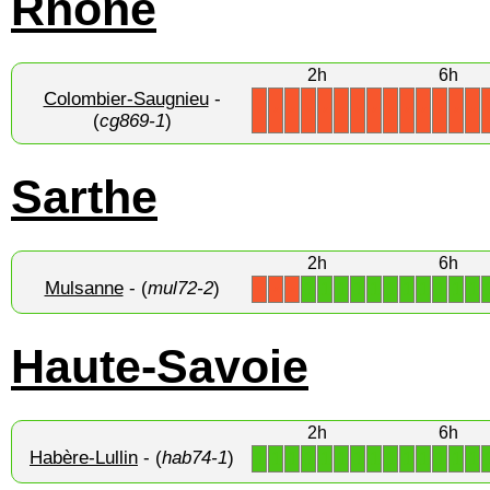
Rhône
2h
6h
Colombier-Saugnieu
-
X
X
X
X
X
X
X
X
X
X
X
X
X
X
(
cg869-1
)
Sarthe
2h
6h
Mulsanne
- (
mul72-2
)
1
1
1
1
1
1
1
1
1
1
1
X
X
X
Haute-Savoie
2h
6h
Habère-Lullin
- (
hab74-1
)
1
1
1
1
1
1
1
1
1
1
1
1
1
1