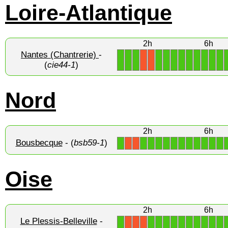
Loire-Atlantique
2h
6h
Nantes (Chantrerie)
-
1
1
1
1
1
1
1
1
1
1
1
1
X
X
(
cie44-1
)
Nord
2h
6h
Bousbecque
- (
bsb59-1
)
1
1
1
1
1
1
1
1
1
1
1
1
X
X
Oise
2h
6h
Le Plessis-Belleville
-
1
1
1
1
1
1
1
1
1
1
1
X
X
X