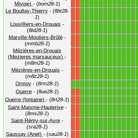
1
1
1
1
1
1
1
1
1
1
1
1
X
X
Mivoie)
- (
bom28-1
)
Le Boullay-Thierry
- (
8bt28-
1
1
1
1
1
1
1
1
1
1
1
1
X
X
1
)
Louvilliers-en-Drouais
-
1
1
1
1
1
1
1
1
1
1
1
1
X
X
(
8ld28-1
)
Marville-Moutiers-Brûlé
-
1
1
1
1
1
1
1
1
1
1
1
1
X
X
(
mmb28-1
)
Mézières-en-Drouais
1
1
1
1
1
1
1
1
1
1
1
1
(Mezieres marsauceux)
-
X
X
(
m8m28-1
)
Mézières-en-Drouais
-
1
1
1
1
1
1
1
1
1
1
1
1
X
X
(
m8z28-1
)
Ormoy
- (
8rm28-1
)
1
1
1
1
1
1
1
1
1
1
1
1
1
1
Ouerre
- (
8ue28-1
)
1
1
1
1
1
1
1
1
1
1
1
1
X
X
Ouerre (fontaine)
- (
8rt28-1
)
1
1
1
1
1
1
1
1
1
1
1
1
X
X
Saint-Maixme-Hauterive
-
1
1
1
1
1
1
1
1
1
1
1
1
X
X
(
8mx28-1
)
Saint-Rémy-sur-Avre
-
1
1
1
1
1
1
1
1
1
1
1
1
X
X
(
sra28-1
)
Saussay (Anet)
- (
sau28-1
)
1
1
1
1
1
1
1
1
1
1
1
1
X
X