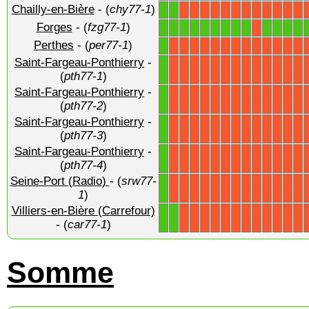
Chailly-en-Bière
- (
chy77-1
)
1
1
X
X
X
X
X
X
X
X
X
X
X
X
Forges
- (
fzg77-1
)
1
1
1
1
1
1
1
1
1
1
1
1
1
X
Perthes
- (
per77-1
)
1
X
X
X
X
X
X
X
X
X
X
X
X
X
Saint-Fargeau-Ponthierry
-
1
X
X
X
X
X
X
X
X
X
X
X
X
X
(
pth77-1
)
Saint-Fargeau-Ponthierry
-
1
X
X
X
X
X
X
X
X
X
X
X
X
X
(
pth77-2
)
Saint-Fargeau-Ponthierry
-
1
X
X
X
X
X
X
X
X
X
X
X
X
X
(
pth77-3
)
Saint-Fargeau-Ponthierry
-
1
X
X
X
X
X
X
X
X
X
X
X
X
X
(
pth77-4
)
Seine-Port (Radio)
- (
srw77-
1
X
X
X
X
X
X
X
X
X
X
X
X
X
1
)
Villiers-en-Bière (Carrefour)
1
1
X
X
X
X
X
X
X
X
X
X
X
X
- (
car77-1
)
Somme