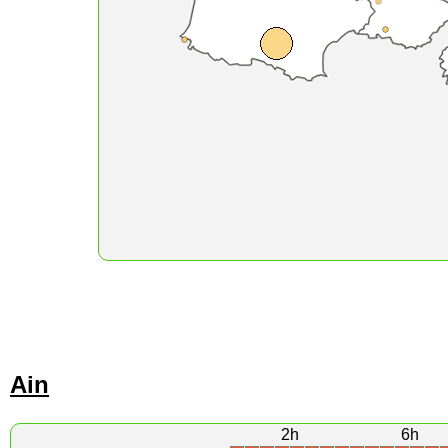
Ain
2h
6h