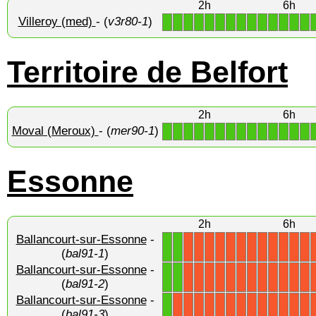
2h
6h
Villeroy (med)
- (
v3r80-1
)
1
1
1
1
1
1
1
1
1
1
1
1
1
1
Territoire de Belfort
2h
6h
Moval (Meroux)
- (
mer90-1
)
1
1
1
1
1
1
1
1
1
1
1
1
1
1
Essonne
2h
6h
Ballancourt-sur-Essonne
-
1
1
X
X
X
X
X
X
X
X
X
X
X
X
(
bal91-1
)
Ballancourt-sur-Essonne
-
1
1
X
X
X
X
X
X
X
X
X
X
X
X
(
bal91-2
)
Ballancourt-sur-Essonne
-
1
X
X
X
X
X
X
X
X
X
X
X
X
X
(
bal91-3
)