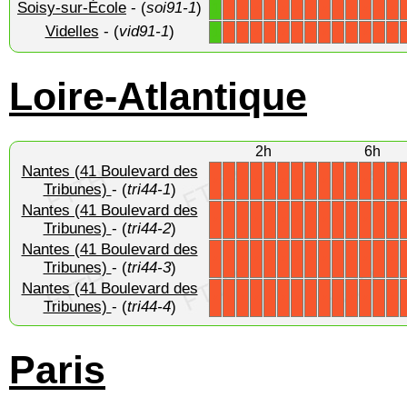
Soisy-sur-École
- (
soi91-1
)
1
X
X
X
X
X
X
X
X
X
X
X
X
X
Videlles
- (
vid91-1
)
1
X
X
X
X
X
X
X
X
X
X
X
X
X
Loire-Atlantique
2h
6h
Nantes (41 Boulevard des
X
X
X
X
X
X
X
X
X
X
X
X
X
X
Tribunes)
- (
tri44-1
)
Nantes (41 Boulevard des
X
X
X
X
X
X
X
X
X
X
X
X
X
X
Tribunes)
- (
tri44-2
)
Nantes (41 Boulevard des
X
X
X
X
X
X
X
X
X
X
X
X
X
X
Tribunes)
- (
tri44-3
)
Nantes (41 Boulevard des
X
X
X
X
X
X
X
X
X
X
X
X
X
X
Tribunes)
- (
tri44-4
)
Paris