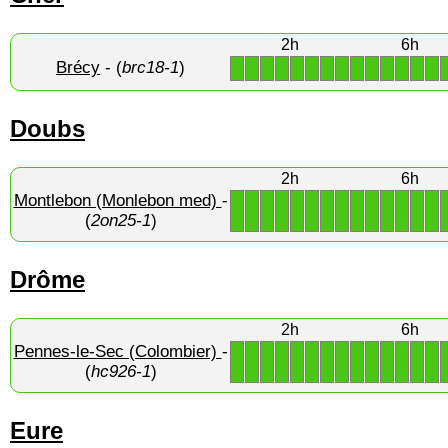
2h
6h
Brécy
- (
brc18-1
)
1
1
1
1
1
1
1
1
1
1
1
1
1
1
Doubs
2h
6h
Montlebon (Monlebon med)
-
1
1
1
1
1
1
1
1
1
1
1
1
1
1
(
2on25-1
)
Drôme
2h
6h
Pennes-le-Sec (Colombier)
-
1
1
1
1
1
1
1
1
1
1
1
1
1
1
(
hc926-1
)
Eure