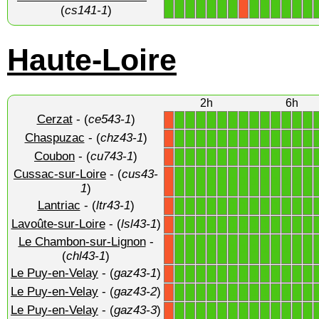
1
1
1
1
1
1
1
1
1
1
1
1
1
X
(
cs141-1
)
Haute-Loire
2h
6h
Cerzat
- (
ce543-1
)
1
1
1
1
1
1
1
1
1
1
1
1
1
X
Chaspuzac
- (
chz43-1
)
1
1
1
1
1
1
1
1
1
1
1
1
1
X
Coubon
- (
cu743-1
)
1
1
1
1
1
1
1
1
1
1
1
1
1
X
Cussac-sur-Loire
- (
cus43-
1
1
1
1
1
1
1
1
1
1
1
1
1
X
1
)
Lantriac
- (
ltr43-1
)
1
1
1
1
1
1
1
1
1
1
1
1
1
X
Lavoûte-sur-Loire
- (
lsl43-1
)
1
1
1
1
1
1
1
1
1
1
1
1
1
X
Le Chambon-sur-Lignon
-
1
1
1
1
1
1
1
1
1
1
1
1
1
X
(
chl43-1
)
Le Puy-en-Velay
- (
gaz43-1
)
1
1
1
1
1
1
1
1
1
1
1
1
1
X
Le Puy-en-Velay
- (
gaz43-2
)
1
1
1
1
1
1
1
1
1
1
1
1
1
X
Le Puy-en-Velay
- (
gaz43-3
)
1
1
1
1
1
1
1
1
1
1
1
1
1
X