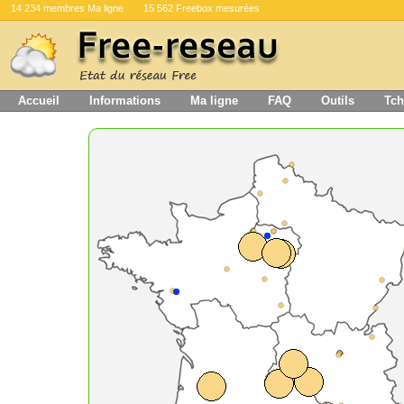
14 234 membres Ma ligne
15 562 Freebox mesurées
Accueil
Informations
Ma ligne
FAQ
Outils
Tch