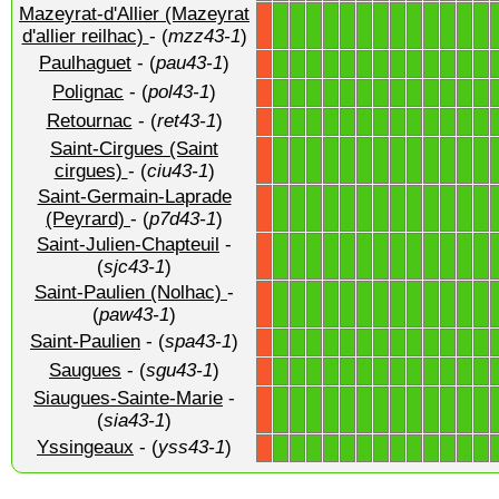
Mazeyrat-d'Allier (Mazeyrat
1
1
1
1
1
1
1
1
1
1
1
1
1
X
d'allier reilhac)
- (
mzz43-1
)
Paulhaguet
- (
pau43-1
)
1
1
1
1
1
1
1
1
1
1
1
1
1
X
Polignac
- (
pol43-1
)
1
1
1
1
1
1
1
1
1
1
1
1
1
X
Retournac
- (
ret43-1
)
1
1
1
1
1
1
1
1
1
1
1
1
1
X
Saint-Cirgues (Saint
1
1
1
1
1
1
1
1
1
1
1
1
1
X
cirgues)
- (
ciu43-1
)
Saint-Germain-Laprade
1
1
1
1
1
1
1
1
1
1
1
1
1
X
(Peyrard)
- (
p7d43-1
)
Saint-Julien-Chapteuil
-
1
1
1
1
1
1
1
1
1
1
1
1
1
X
(
sjc43-1
)
Saint-Paulien (Nolhac)
-
1
1
1
1
1
1
1
1
1
1
1
1
1
X
(
paw43-1
)
Saint-Paulien
- (
spa43-1
)
1
1
1
1
1
1
1
1
1
1
1
1
1
X
Saugues
- (
sgu43-1
)
1
1
1
1
1
1
1
1
1
1
1
1
1
X
Siaugues-Sainte-Marie
-
1
1
1
1
1
1
1
1
1
1
1
1
1
X
(
sia43-1
)
Yssingeaux
- (
yss43-1
)
1
1
1
1
1
1
1
1
1
1
1
1
1
X