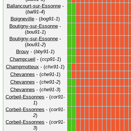
Ballancourt-sur-Essonne
-
1
1
X
X
X
X
X
X
X
X
X
X
X
X
(
bal91-4
)
Boigneville
- (
bog91-1
)
1
1
X
X
X
X
X
X
X
X
X
X
X
X
Boutigny-sur-Essonne
-
1
1
X
X
X
X
X
X
X
X
X
X
X
X
(
bou91-1
)
Boutigny-sur-Essonne
-
1
1
X
X
X
X
X
X
X
X
X
X
X
X
(
bou91-2
)
Brouy
- (
bby91-1
)
1
1
X
X
X
X
X
X
X
X
X
X
X
X
Champcueil
- (
ccp91-1
)
1
1
X
X
X
X
X
X
X
X
X
X
X
X
Champmotteux
- (
chx91-1
)
1
X
X
X
X
X
X
X
X
X
X
X
X
X
Chevannes
- (
che91-1
)
1
X
X
X
X
X
X
X
X
X
X
X
X
X
Chevannes
- (
che91-2
)
1
1
X
X
X
X
X
X
X
X
X
X
X
X
Chevannes
- (
che91-3
)
1
1
X
X
X
X
X
X
X
X
X
X
X
X
Corbeil-Essonnes
- (
cor91-
1
1
X
X
X
X
X
X
X
X
X
X
X
X
1
)
Corbeil-Essonnes
- (
cor91-
1
1
X
X
X
X
X
X
X
X
X
X
X
X
2
)
Corbeil-Essonnes
- (
cor91-
1
1
X
X
X
X
X
X
X
X
X
X
X
X
3
)