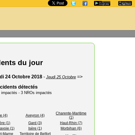
dents du jour
di 24 Octobre 2018
-
=>
Jeudi 25 Octobre
ncidents détectés
rs impactés - 3 NROs impactés
Charente-Maritime
e (4)
Aveyron (4)
(1)
ère (1)
Gard (3)
Haut-Rhin (7)
avoie (1)
Isère (1)
Morbihan (6)
et-Marne
Territoire de Belfort