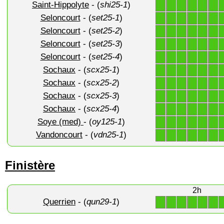
Saint-Hippolyte
- (
shi25-1
)
1
1
1
1
1
1
Seloncourt
- (
set25-1
)
1
1
1
1
1
1
Seloncourt
- (
set25-2
)
1
1
1
1
1
1
Seloncourt
- (
set25-3
)
1
1
1
1
1
1
Seloncourt
- (
set25-4
)
1
1
1
1
1
1
Sochaux
- (
scx25-1
)
1
1
1
1
1
1
Sochaux
- (
scx25-2
)
1
1
1
1
1
1
Sochaux
- (
scx25-3
)
1
1
1
1
1
1
Sochaux
- (
scx25-4
)
1
1
1
1
1
1
Soye (med)
- (
oy125-1
)
1
1
1
1
1
1
Vandoncourt
- (
vdn25-1
)
1
1
1
1
1
1
Finistère
2h
Querrien
- (
qun29-1
)
1
1
1
1
1
1