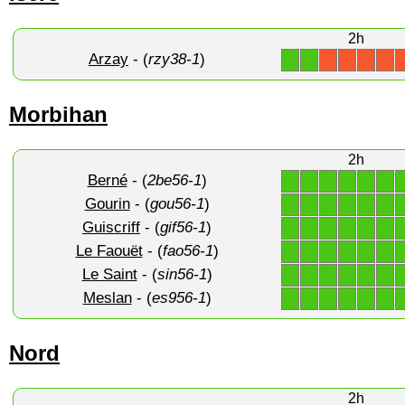
2h
Arzay
- (
rzy38-1
)
1
1
X
X
X
X
Morbihan
2h
Berné
- (
2be56-1
)
1
1
1
1
1
1
Gourin
- (
gou56-1
)
1
1
1
1
1
1
Guiscriff
- (
gif56-1
)
1
1
1
1
1
1
Le Faouët
- (
fao56-1
)
1
1
1
1
1
1
Le Saint
- (
sin56-1
)
1
1
1
1
1
1
Meslan
- (
es956-1
)
1
1
1
1
1
1
Nord
2h