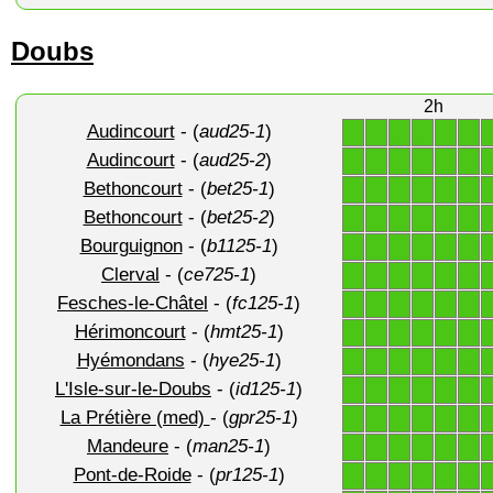
Doubs
2h
Audincourt
- (
aud25-1
)
1
1
1
1
1
1
Audincourt
- (
aud25-2
)
1
1
1
1
1
1
Bethoncourt
- (
bet25-1
)
1
1
1
1
1
1
Bethoncourt
- (
bet25-2
)
1
1
1
1
1
1
Bourguignon
- (
b1125-1
)
1
1
1
1
1
1
Clerval
- (
ce725-1
)
1
1
1
1
1
1
Fesches-le-Châtel
- (
fc125-1
)
1
1
1
1
1
1
Hérimoncourt
- (
hmt25-1
)
1
1
1
1
1
1
Hyémondans
- (
hye25-1
)
1
1
1
1
1
1
L'Isle-sur-le-Doubs
- (
id125-1
)
1
1
1
1
1
1
La Prétière (med)
- (
gpr25-1
)
1
1
1
1
1
1
Mandeure
- (
man25-1
)
1
1
1
1
1
1
Pont-de-Roide
- (
pr125-1
)
1
1
1
1
1
1