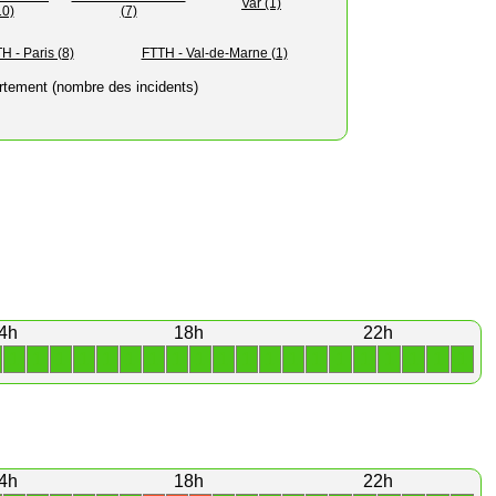
Var (1)
10)
(7)
H - Paris (8)
FTTH - Val-de-Marne (1)
rtement (nombre des incidents)
4h
18h
22h
1
1
1
1
1
1
1
1
1
1
1
1
1
1
1
1
1
1
1
1
4h
18h
22h