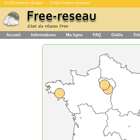
14 233 membres Ma ligne
15 561 Freebox mesurées
Accueil
Informations
Ma ligne
FAQ
Outils
Tch