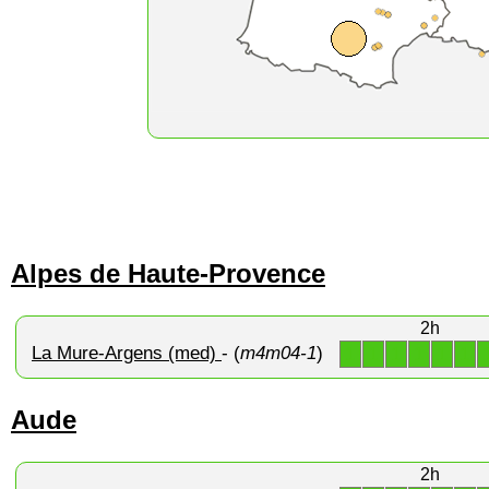
Alpes de Haute-Provence
2h
La Mure-Argens (med)
- (
m4m04-1
)
1
1
1
1
1
1
Aude
2h