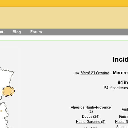
at
Blog
Forum
Inci
-
Mercre
<=
Mardi 23 Octobre
94 i
54 répartiteu
Alpes de Haute-Provence
Aud
(1)
Doubs (24)
Finist
Haute-Garonne (5)
Haute-S
Seine-