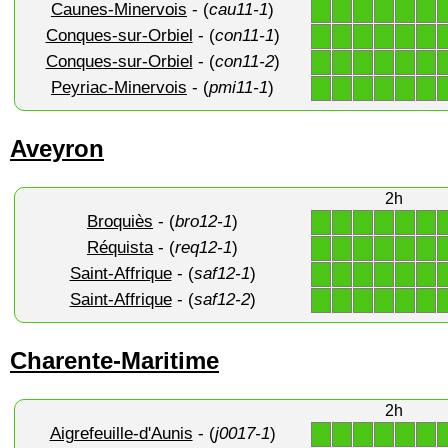
Caunes-Minervois
- (
cau11-1
)
1
1
1
1
1
1
Conques-sur-Orbiel
- (
con11-1
)
1
1
1
1
1
1
Conques-sur-Orbiel
- (
con11-2
)
1
1
1
1
1
1
Peyriac-Minervois
- (
pmi11-1
)
1
1
1
1
1
1
Aveyron
2h
Broquiès
- (
bro12-1
)
1
1
1
1
1
1
Réquista
- (
req12-1
)
1
1
1
1
1
1
Saint-Affrique
- (
saf12-1
)
1
1
1
1
1
1
Saint-Affrique
- (
saf12-2
)
1
1
1
1
1
1
Charente-Maritime
2h
Aigrefeuille-d'Aunis
- (
j0017-1
)
1
1
1
1
1
1