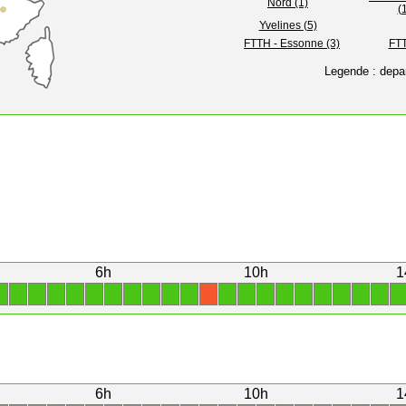
Nord (1)
(
Yvelines (5)
FTTH - Essonne (3)
FTT
Legende : depa
6h
10h
1
1
1
1
1
1
1
1
1
1
1
1
1
1
1
1
1
1
1
1
1
1
X
6h
10h
1