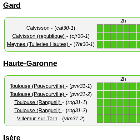
Gard
2h
Calvisson
- (
cal30-1
)
1
1
1
1
1
1
Calvisson (republique)
- (
cjr30-1
)
1
1
1
1
1
1
Meynes (Tuileries Hautes)
- (
7ht30-1
)
1
1
1
1
1
1
Haute-Garonne
2h
Toulouse (Pouvourville)
- (
pvv31-1
)
1
1
1
1
1
1
Toulouse (Pouvourville)
- (
pvv31-2
)
1
1
1
1
1
1
Toulouse (Rangueil)
- (
rng31-1
)
1
1
1
1
1
1
Toulouse (Rangueil)
- (
rng31-2
)
1
1
1
1
1
1
Villemur-sur-Tarn
- (
vlm31-2
)
1
1
1
1
1
1
Isère