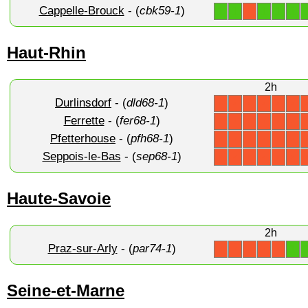
Cappelle-Brouck
- (
cbk59-1
)
1
1
1
1
1
X
Haut-Rhin
2h
Durlinsdorf
- (
dld68-1
)
X
X
X
X
X
X
Ferrette
- (
fer68-1
)
X
X
X
X
X
X
Pfetterhouse
- (
pfh68-1
)
X
X
X
X
X
X
Seppois-le-Bas
- (
sep68-1
)
X
X
X
X
X
X
Haute-Savoie
2h
Praz-sur-Arly
- (
par74-1
)
1
X
X
X
X
X
Seine-et-Marne