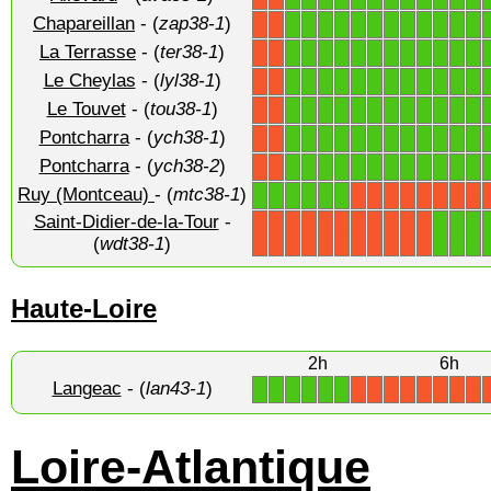
Chapareillan
- (
zap38-1
)
1
1
1
1
1
1
1
1
1
1
1
1
X
X
La Terrasse
- (
ter38-1
)
1
1
1
1
1
1
1
1
1
1
1
1
X
X
Le Cheylas
- (
lyl38-1
)
1
1
1
1
1
1
1
1
1
1
1
1
X
X
Le Touvet
- (
tou38-1
)
1
1
1
1
1
1
1
1
1
1
1
1
X
X
Pontcharra
- (
ych38-1
)
1
1
1
1
1
1
1
1
1
1
1
1
X
X
Pontcharra
- (
ych38-2
)
1
1
1
1
1
1
1
1
1
1
1
1
X
X
Ruy (Montceau)
- (
mtc38-1
)
1
1
1
1
1
1
X
X
X
X
X
X
X
X
Saint-Didier-de-la-Tour
-
1
1
1
X
X
X
X
X
X
X
X
X
X
X
(
wdt38-1
)
Haute-Loire
2h
6h
Langeac
- (
lan43-1
)
1
1
1
1
1
1
X
X
X
X
X
X
X
X
Loire-Atlantique