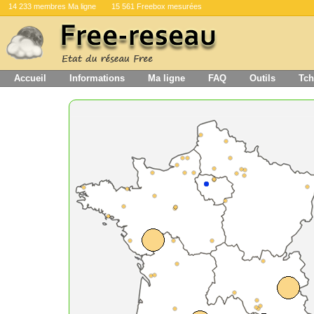
14 233 membres Ma ligne
15 561 Freebox mesurées
Accueil
Informations
Ma ligne
FAQ
Outils
Tch