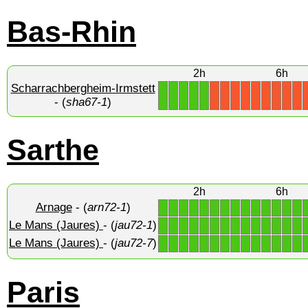
Bas-Rhin
2h
6h
Scharrachbergheim-Irmstett
1
1
1
1
1
X
X
X
X
X
X
X
X
X
- (
sha67-1
)
Sarthe
2h
6h
Arnage
- (
arn72-1
)
1
1
1
1
1
1
1
1
1
1
1
1
1
1
Le Mans (Jaures)
- (
jau72-1
)
1
1
1
1
1
1
1
1
1
1
1
1
1
1
Le Mans (Jaures)
- (
jau72-7
)
1
1
1
1
1
1
1
1
1
1
1
1
1
1
Paris