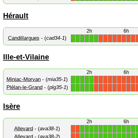
Hérault
2h
6h
Candillargues
- (
cad34-1
)
1
1
1
1
1
1
X
X
X
X
X
X
X
X
Ille-et-Vilaine
2h
6h
Miniac-Morvan
- (
mia35-1
)
1
1
1
1
1
X
X
X
X
X
X
X
X
X
Plélan-le-Grand
- (
plg35-1
)
1
1
1
1
1
X
X
X
X
X
X
X
X
X
Isère
2h
6h
Allevard
- (
ava38-1
)
1
1
1
1
1
1
1
1
1
1
1
1
X
X
Allevard
- (
ava38-2
)
1
1
1
1
1
1
1
1
1
1
1
1
X
X