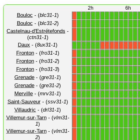
2h
6h
Bouloc
- (
blc31-1
)
1
1
1
1
1
1
1
1
1
1
1
1
1
X
Bouloc
- (
blc31-2
)
1
1
1
1
1
1
1
1
1
1
1
1
1
X
Castelnau-d'Estrétefonds
-
1
1
1
1
1
1
1
1
1
1
1
1
1
X
(
ctn31-1
)
Daux
- (
8ux31-1
)
1
1
1
1
1
1
X
X
X
X
X
X
X
X
Fronton
- (
fro31-1
)
1
1
1
1
1
1
1
1
1
1
1
1
1
X
Fronton
- (
fro31-2
)
1
1
1
1
1
1
1
1
1
1
1
1
1
X
Fronton
- (
fro31-3
)
1
1
1
1
1
1
1
1
1
1
1
1
1
X
Grenade
- (
gre31-1
)
1
1
1
1
1
1
1
1
1
1
1
1
1
X
Grenade
- (
gre31-2
)
1
1
1
1
1
1
1
1
1
1
1
1
1
X
Merville
- (
mrv31-1
)
1
1
1
1
1
1
1
1
1
1
1
1
1
X
Saint-Sauveur
- (
ssv31-1
)
1
1
1
1
1
1
1
1
1
1
1
1
1
X
Villaudric
- (
drl31-1
)
1
1
1
1
1
1
1
1
1
1
1
1
1
X
Villemur-sur-Tarn
- (
vlm31-
1
1
1
1
1
1
1
1
1
1
1
1
1
X
1
)
Villemur-sur-Tarn
- (
vlm31-
1
1
1
1
1
1
1
1
1
1
1
1
1
X
2
)