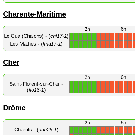
Charente-Maritime
2h
6h
Le Gua (Chalons)
- (
chl17-1
)
1
1
1
1
1
1
X
X
X
X
X
X
X
X
Les Mathes
- (
lma17-1
)
1
1
1
1
1
1
X
X
X
X
X
X
X
X
Cher
2h
6h
Saint-Florent-sur-Cher
-
1
1
1
1
1
1
X
X
X
X
X
X
X
X
(
flo18-1
)
Drôme
2h
6h
Charols
- (
chh26-1
)
1
1
1
1
1
1
X
X
X
X
X
X
X
X