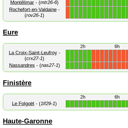
Montélimar
- (
mtr26-6
)
1
1
1
1
1
1
1
1
1
1
1
1
1
X
Rochefort-en-Valdaine
-
1
1
1
1
1
1
1
1
1
1
1
1
1
X
(
rov26-1
)
Eure
2h
6h
La Croix-Saint-Leufroy
-
1
1
1
1
1
1
X
X
X
X
X
X
X
X
(
crx27-1
)
Nassandres
- (
nas27-1
)
1
1
1
1
1
1
X
X
X
X
X
X
X
X
Finistère
2h
6h
Le Folgoët
- (
1lf29-1
)
1
1
1
1
1
1
1
1
1
1
1
1
1
1
Haute-Garonne