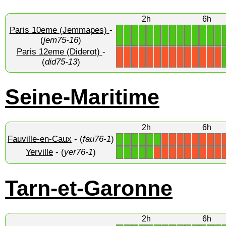
2h
6h
Paris 10eme (Jemmapes)
-
1
1
1
1
1
1
1
1
1
1
1
1
1
1
(
jem75-16
)
Paris 12eme (Diderot)
-
X
X
X
X
X
X
X
X
X
X
X
X
X
X
(
did75-13
)
Seine-Maritime
2h
6h
Fauville-en-Caux
- (
fau76-1
)
1
1
1
1
1
1
X
X
X
X
X
X
X
X
Yerville
- (
yer76-1
)
1
1
1
1
1
X
X
X
X
X
X
X
X
X
Tarn-et-Garonne
2h
6h