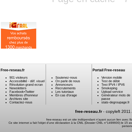
Free-reseau.fr
Portail Free-reseau
901 visiteurs
Soutenez-nous
Version mobile
Accessibilité - déf. visuel
On parle de nous
Test de débit
Résolution grand ecran
Annonceurs
Test IPV4 / IPV6
Newsletters
Recrutements
Smokeping
Facebook
•
Twitter
Les tutoriaux
Upload service
Membres d'honneur
En cas d'orage
Générateur mots de
Archives site
passe
Contactez-nous
stats-degroupage.fr
free-reseau.fr
- copyleft 2011
free-reseau est un site indépendant n'ayant aucun lien avec I
Ce site internet a fait l'objet d'une déclaration à la CNIL (Dossier CNIL n°1499600) le 15 a
person