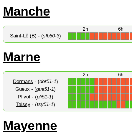
Manche
2h
6h
Saint-Lô (B)
- (
slb50-3
)
1
1
1
1
1
X
X
X
X
X
X
X
X
X
Marne
2h
6h
Dormans
- (
dor51-1
)
1
1
1
1
1
1
X
X
X
X
X
X
X
X
Gueux
- (
gue51-1
)
1
1
1
1
1
1
X
X
X
X
X
X
X
X
Plivot
- (
pli51-1
)
1
1
1
1
1
X
X
X
X
X
X
X
X
X
Taissy
- (
tsy51-1
)
1
1
1
1
1
1
1
1
1
1
1
1
X
X
Mayenne