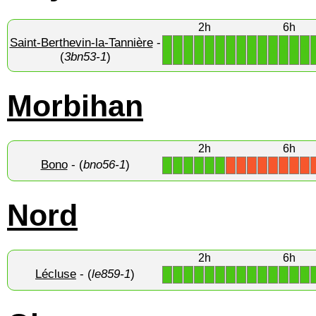
2h
6h
Saint-Berthevin-la-Tannière
-
1
1
1
1
1
1
1
1
1
1
1
1
1
1
(
3bn53-1
)
Morbihan
2h
6h
Bono
- (
bno56-1
)
1
1
1
1
1
1
X
X
X
X
X
X
X
X
Nord
2h
6h
Lécluse
- (
le859-1
)
1
1
1
1
1
1
1
1
1
1
1
1
1
1