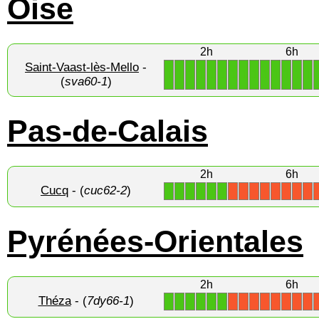
Oise
2h
6h
Saint-Vaast-lès-Mello
-
1
1
1
1
1
1
1
1
1
1
1
1
1
1
(
sva60-1
)
Pas-de-Calais
2h
6h
Cucq
- (
cuc62-2
)
1
1
1
1
1
1
X
X
X
X
X
X
X
X
Pyrénées-Orientales
2h
6h
Théza
- (
7dy66-1
)
1
1
1
1
1
1
X
X
X
X
X
X
X
X