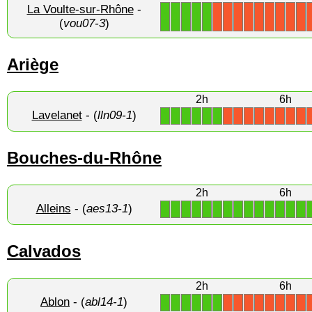
La Voulte-sur-Rhône
-
1
1
1
1
1
X
X
X
X
X
X
X
X
X
(
vou07-3
)
Ariège
2h
6h
Lavelanet
- (
lln09-1
)
1
1
1
1
1
1
X
X
X
X
X
X
X
X
Bouches-du-Rhône
2h
6h
Alleins
- (
aes13-1
)
1
1
1
1
1
1
1
1
1
1
1
1
1
1
Calvados
2h
6h
Ablon
- (
abl14-1
)
1
1
1
1
1
1
X
X
X
X
X
X
X
X