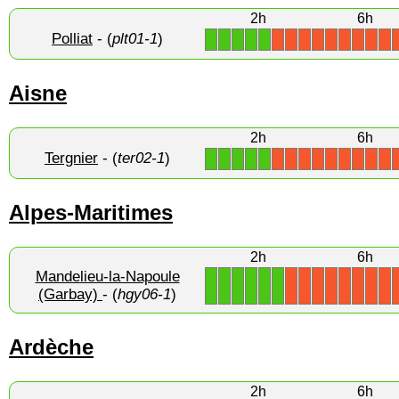
2h
6h
Polliat
- (
plt01-1
)
1
1
1
1
1
X
X
X
X
X
X
X
X
X
Aisne
2h
6h
Tergnier
- (
ter02-1
)
1
1
1
1
1
X
X
X
X
X
X
X
X
X
Alpes-Maritimes
2h
6h
Mandelieu-la-Napoule
1
1
1
1
1
1
X
X
X
X
X
X
X
X
(Garbay)
- (
hgy06-1
)
Ardèche
2h
6h