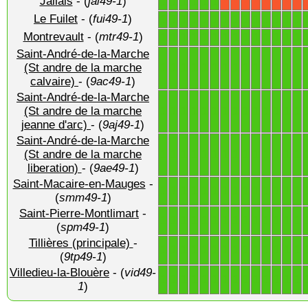
Jallais
- (
jal49-1
)
1
1
1
1
1
1
X
X
X
X
X
X
X
X
Le Fuilet
- (
fui49-1
)
1
1
1
1
1
1
1
1
1
1
1
1
1
1
Montrevault
- (
mtr49-1
)
1
1
1
1
1
1
1
1
1
1
1
1
1
1
Saint-André-de-la-Marche
1
1
1
1
1
1
1
1
1
1
1
1
1
1
(St andre de la marche
calvaire)
- (
9ac49-1
)
Saint-André-de-la-Marche
1
1
1
1
1
1
1
1
1
1
1
1
1
1
(St andre de la marche
jeanne d'arc)
- (
9aj49-1
)
Saint-André-de-la-Marche
1
1
1
1
1
1
1
1
1
1
1
1
1
1
(St andre de la marche
liberation)
- (
9ae49-1
)
Saint-Macaire-en-Mauges
-
1
1
1
1
1
1
1
1
1
1
1
1
1
1
(
smm49-1
)
Saint-Pierre-Montlimart
-
1
1
1
1
1
1
1
1
1
1
1
1
1
1
(
spm49-1
)
Tillières (principale)
-
1
1
1
1
1
1
1
1
1
1
1
1
1
1
(
9tp49-1
)
Villedieu-la-Blouère
- (
vid49-
1
1
1
1
1
1
1
1
1
1
1
1
1
1
1
)