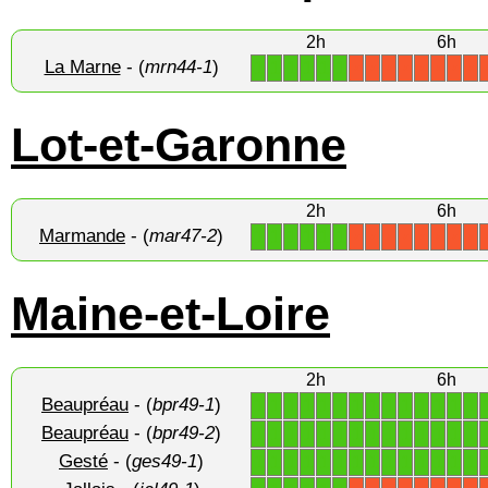
2h
6h
La Marne
- (
mrn44-1
)
1
1
1
1
1
1
X
X
X
X
X
X
X
X
Lot-et-Garonne
2h
6h
Marmande
- (
mar47-2
)
1
1
1
1
1
1
X
X
X
X
X
X
X
X
Maine-et-Loire
2h
6h
Beaupréau
- (
bpr49-1
)
1
1
1
1
1
1
1
1
1
1
1
1
1
1
Beaupréau
- (
bpr49-2
)
1
1
1
1
1
1
1
1
1
1
1
1
1
1
Gesté
- (
ges49-1
)
1
1
1
1
1
1
1
1
1
1
1
1
1
1