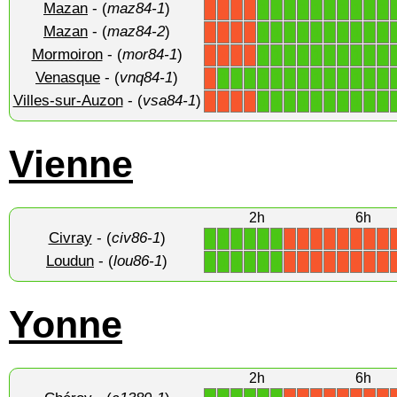
Mazan
- (
maz84-1
)
1
1
1
1
1
1
1
1
1
1
X
X
X
X
Mazan
- (
maz84-2
)
1
1
1
1
1
1
1
1
1
1
X
X
X
X
Mormoiron
- (
mor84-1
)
1
1
1
1
1
1
1
1
1
1
X
X
X
X
Venasque
- (
vnq84-1
)
1
1
1
1
1
1
1
1
1
1
1
1
1
X
Villes-sur-Auzon
- (
vsa84-1
)
1
1
1
1
1
1
1
1
1
1
X
X
X
X
Vienne
2h
6h
Civray
- (
civ86-1
)
1
1
1
1
1
1
X
X
X
X
X
X
X
X
Loudun
- (
lou86-1
)
1
1
1
1
1
1
X
X
X
X
X
X
X
X
Yonne
2h
6h