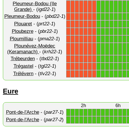
Pleumeur-Bodou (Ile
1
1
1
1
1
1
1
X
X
X
X
X
X
X
Grande)
- (
igd22-1
)
Pleumeur-Bodou
- (
pbd22-1
)
1
1
1
1
1
1
1
X
X
X
X
X
X
X
Plouaret
- (
prt22-1
)
1
1
1
1
1
1
1
X
X
X
X
X
X
X
Ploubezre
- (
pbr22-1
)
1
1
1
1
1
1
1
X
X
X
X
X
X
X
Ploumilliau
- (
pma22-1
)
1
1
1
1
1
1
1
X
X
X
X
X
X
X
Plounévez-Moëdec
1
1
1
1
1
1
1
X
X
X
X
X
X
X
(Keramanach)
- (
krh22-1
)
Trébeurden
- (
tbd22-1
)
1
1
1
1
1
1
1
X
X
X
X
X
X
X
Trégastel
- (
tgl22-1
)
1
1
1
1
1
1
1
X
X
X
X
X
X
X
Trélévern
- (
tlv22-1
)
1
1
1
1
1
1
1
X
X
X
X
X
X
X
Eure
2h
6h
Pont-de-l'Arche
- (
par27-1
)
1
1
1
1
1
1
1
1
1
1
1
1
1
1
Pont-de-l'Arche
- (
par27-2
)
1
1
1
1
1
1
1
1
1
1
1
1
1
1