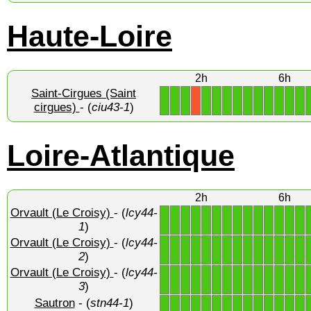
Haute-Loire
2h
6h
Saint-Cirgues (Saint
1
1
1
1
1
1
1
1
1
1
1
1
1
X
cirgues)
- (
ciu43-1
)
Loire-Atlantique
2h
6h
Orvault (Le Croisy)
- (
lcy44-
1
1
1
1
1
1
1
1
1
1
1
1
1
1
1
)
Orvault (Le Croisy)
- (
lcy44-
1
1
1
1
1
1
1
1
1
1
1
1
1
1
2
)
Orvault (Le Croisy)
- (
lcy44-
1
1
1
1
1
1
1
1
1
1
1
1
1
1
3
)
Sautron
- (
stn44-1
)
1
1
1
1
1
1
1
1
1
1
1
1
1
1