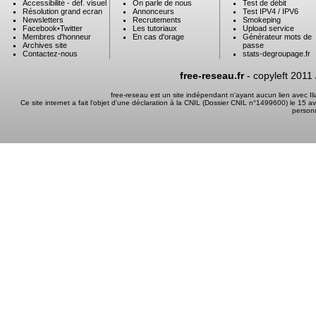
Accessibilité - déf. visuel
On parle de nous
Test de débit
Résolution grand ecran
Annonceurs
Test IPV4 / IPV6
Newsletters
Recrutements
Smokeping
Facebook
•
Twitter
Les tutoriaux
Upload service
Membres d'honneur
En cas d'orage
Générateur mots de
Archives site
passe
Contactez-nous
stats-degroupage.fr
free-reseau.fr
- copyleft 2011
free-reseau est un site indépendant n'ayant aucun lien avec I
Ce site internet a fait l'objet d'une déclaration à la CNIL (Dossier CNIL n°1499600) le 15 a
person