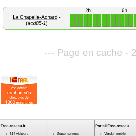
2h
6h
La Chapelle-Achard
-
1
1
1
1
1
1
1
1
1
1
1
1
1
1
(
acd85-1
)
--- Page en cache - 
Free-reseau.fr
Portail Free-reseau
814 visiteurs
Soutenez-nous
Version mobile