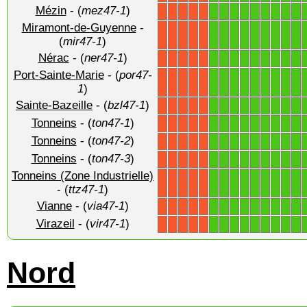
Mézin
- (
mez47-1
)
1
1
1
1
1
1
1
1
1
X
X
X
X
X
Miramont-de-Guyenne
-
1
1
1
1
1
1
1
1
1
X
X
X
X
X
(
mir47-1
)
Nérac
- (
ner47-1
)
1
1
1
1
1
1
1
1
1
X
X
X
X
X
Port-Sainte-Marie
- (
por47-
1
1
1
1
1
1
1
1
1
X
X
X
X
X
1
)
Sainte-Bazeille
- (
bzl47-1
)
1
1
1
1
1
1
1
1
1
X
X
X
X
X
Tonneins
- (
ton47-1
)
1
1
1
1
1
1
1
1
1
X
X
X
X
X
Tonneins
- (
ton47-2
)
1
1
1
1
1
1
1
1
1
X
X
X
X
X
Tonneins
- (
ton47-3
)
1
1
1
1
1
1
1
1
1
X
X
X
X
X
Tonneins (Zone Industrielle)
1
1
1
1
1
1
1
1
1
X
X
X
X
X
- (
ttz47-1
)
Vianne
- (
via47-1
)
1
1
1
1
1
1
1
1
1
X
X
X
X
X
Virazeil
- (
vir47-1
)
1
1
1
1
1
1
1
1
1
X
X
X
X
X
Nord