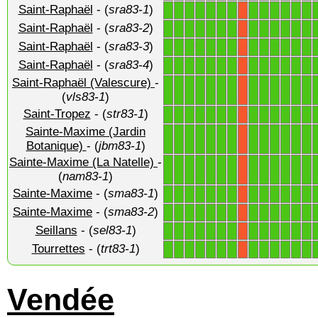
Saint-Raphaël
- (
sra83-1
)
1
1
1
1
1
1
1
1
1
1
1
1
1
X
Saint-Raphaël
- (
sra83-2
)
1
1
1
1
1
1
1
1
1
1
1
1
1
X
Saint-Raphaël
- (
sra83-3
)
1
1
1
1
1
1
1
1
1
1
1
1
1
X
Saint-Raphaël
- (
sra83-4
)
1
1
1
1
1
1
1
1
1
1
1
1
1
X
Saint-Raphaël (Valescure)
-
1
1
1
1
1
1
1
1
1
1
1
1
1
X
(
vls83-1
)
Saint-Tropez
- (
str83-1
)
1
1
1
1
1
1
1
1
1
1
1
1
1
X
Sainte-Maxime (Jardin
1
1
1
1
1
1
1
1
1
1
1
1
1
X
Botanique)
- (
jbm83-1
)
Sainte-Maxime (La Natelle)
-
1
1
1
1
1
1
1
1
1
1
1
1
1
X
(
nam83-1
)
Sainte-Maxime
- (
sma83-1
)
1
1
1
1
1
1
1
1
1
1
1
1
1
X
Sainte-Maxime
- (
sma83-2
)
1
1
1
1
1
1
1
1
1
1
1
1
1
X
Seillans
- (
sel83-1
)
1
1
1
1
1
1
1
1
1
1
1
1
1
X
Tourrettes
- (
trt83-1
)
1
1
1
1
1
1
1
1
1
1
1
1
1
X
Vendée