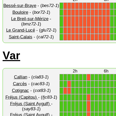
Bessé-sur-Braye
- (
bes72-1
)
1
1
X
X
X
X
X
X
X
X
X
X
X
X
Bouloire
- (
bor72-1
)
1
1
X
X
X
X
X
X
X
X
X
X
X
X
Le Breil-sur-Mérize
-
1
1
X
X
X
X
X
X
X
X
X
X
X
X
(
bmz72-1
)
Le Grand-Lucé
- (
glu72-1
)
1
1
X
X
X
X
X
X
X
X
X
X
X
X
Saint-Calais
- (
cal72-1
)
1
1
X
X
X
X
X
X
X
X
X
X
X
X
Var
2h
6h
Callian
- (
cla83-1
)
1
1
1
1
1
1
1
1
1
1
1
1
1
X
Carcès
- (
cac83-1
)
1
1
1
1
1
1
1
1
1
1
1
1
1
X
Cotignac
- (
cot83-1
)
1
1
1
1
1
1
1
1
1
1
1
1
X
X
Fréjus (Capitou)
- (
fjc83-1
)
1
1
1
1
1
1
1
1
1
1
1
1
1
X
Fréjus (Saint Aygulf)
-
1
1
1
1
1
1
1
1
1
1
1
1
1
X
(
say83-1
)
Fréjus (Saint Aygulf)
-