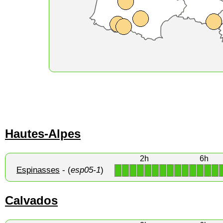
Hautes-Alpes
2h
6h
Espinasses
- (
esp05-1
)
1
1
1
1
1
1
1
1
1
1
1
1
1
1
Calvados