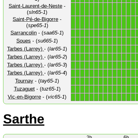
Saint-Laurent-de-Neste
-
1
1
1
1
1
1
1
1
1
1
1
1
1
1
(
sln65-1
)
Saint-Pé-de-Bigorre
-
1
1
1
1
1
1
1
1
1
1
1
1
1
1
(
spe65-1
)
Sarrancolin
- (
saa65-1
)
1
1
1
1
1
1
1
1
1
1
1
1
1
1
Soues
- (
su665-1
)
1
1
1
1
1
1
1
1
1
1
1
1
1
1
Tarbes (Larrey)
- (
lar65-1
)
1
1
1
1
1
1
1
1
1
1
1
1
1
1
Tarbes (Larrey)
- (
lar65-2
)
1
1
1
1
1
1
1
1
1
1
1
1
1
1
Tarbes (Larrey)
- (
lar65-3
)
1
1
1
1
1
1
1
1
1
1
1
1
1
1
Tarbes (Larrey)
- (
lar65-4
)
1
1
1
1
1
1
1
1
1
1
1
1
1
1
Tournay
- (
tay65-1
)
1
1
1
1
1
1
1
1
1
1
1
1
1
1
Tuzaguet
- (
tuz65-1
)
1
1
1
1
1
1
1
1
1
1
1
1
1
1
Vic-en-Bigorre
- (
vic65-1
)
1
1
1
1
1
1
1
1
1
1
1
1
1
1
Sarthe
2h
6h