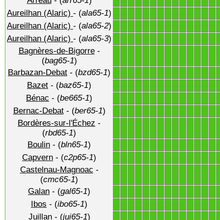
Arreau
- (
arr65-1
)
1
1
1
1
1
1
1
1
1
1
1
1
1
1
Aureilhan (Alaric)
- (
ala65-1
)
1
1
1
1
1
1
1
1
1
1
1
1
1
1
Aureilhan (Alaric)
- (
ala65-2
)
1
1
1
1
1
1
1
1
1
1
1
1
1
1
Aureilhan (Alaric)
- (
ala65-3
)
1
1
1
1
1
1
1
1
1
1
1
1
1
1
Bagnères-de-Bigorre
-
1
1
1
1
1
1
1
1
1
1
1
1
1
1
(
bag65-1
)
Barbazan-Debat
- (
bzd65-1
)
1
1
1
1
1
1
1
1
1
1
1
1
1
1
Bazet
- (
baz65-1
)
1
1
1
1
1
1
1
1
1
1
1
1
1
1
Bénac
- (
be665-1
)
1
1
1
1
1
1
1
1
1
1
1
1
1
1
Bernac-Debat
- (
ber65-1
)
1
1
1
1
1
1
1
1
1
1
1
1
1
1
Bordères-sur-l'Échez
-
1
1
1
1
1
1
1
1
1
1
1
1
1
1
(
rbd65-1
)
Boulin
- (
bln65-1
)
1
1
1
1
1
1
1
1
1
1
1
1
1
1
Capvern
- (
c2p65-1
)
1
1
1
1
1
1
1
1
1
1
1
1
1
1
Castelnau-Magnoac
-
1
1
1
1
1
1
1
1
1
1
1
1
1
1
(
cmc65-1
)
Galan
- (
gal65-1
)
1
1
1
1
1
1
1
1
1
1
1
1
1
1
Ibos
- (
ibo65-1
)
1
1
1
1
1
1
1
1
1
1
1
1
1
1
Juillan
- (
jui65-1
)
1
1
1
1
1
1
1
1
1
1
1
1
1
1