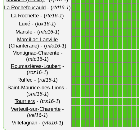
La Rochefoucauld
- (
rfd16-1
)
1
1
1
1
1
1
1
1
1
1
1
1
1
1
La Rochette
- (
rte16-1
)
1
1
1
1
1
1
1
1
1
1
1
1
1
1
Luxé
- (
lux16-1
)
1
1
1
1
1
1
1
1
1
1
1
1
1
1
Mansle
- (
mle16-1
)
1
1
1
1
1
1
1
1
1
1
1
1
1
1
Marcillac-Lanville
1
1
1
1
1
1
1
1
1
1
1
1
1
1
(Chanterane)
- (
mlc16-1
)
Montignac-Charente
-
1
1
1
1
1
1
1
1
1
1
1
1
1
1
(
mtc16-1
)
Roumazières-Loubert
-
1
1
1
1
1
1
1
1
1
1
1
1
1
1
(
roz16-1
)
Ruffec
- (
ruf16-1
)
1
1
1
1
1
1
1
1
1
1
1
1
1
1
Saint-Maurice-des-Lions
-
1
1
1
1
1
1
1
1
1
1
1
1
1
1
(
sml16-1
)
Tourriers
- (
trs16-1
)
1
1
1
1
1
1
1
1
1
1
1
1
1
1
Verteuil-sur-Charente
-
1
1
1
1
1
1
1
1
1
1
1
1
1
1
(
vel16-1
)
Villefagnan
- (
vfa16-1
)
1
1
1
1
1
1
1
1
1
1
1
1
1
1