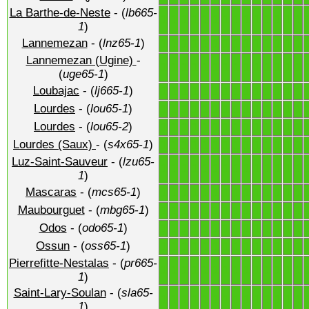
La Barthe-de-Neste
- (
lb665-
1
1
1
1
1
1
1
1
1
1
1
1
1
1
1
)
Lannemezan
- (
lnz65-1
)
1
1
1
1
1
1
1
1
1
1
1
1
1
1
Lannemezan (Ugine)
-
1
1
1
1
1
1
1
1
1
1
1
1
1
1
(
uge65-1
)
Loubajac
- (
lj665-1
)
1
1
1
1
1
1
1
1
1
1
1
1
1
1
Lourdes
- (
lou65-1
)
1
1
1
1
1
1
1
1
1
1
1
1
1
1
Lourdes
- (
lou65-2
)
1
1
1
1
1
1
1
1
1
1
1
1
1
1
Lourdes (Saux)
- (
s4x65-1
)
1
1
1
1
1
1
1
1
1
1
1
1
1
1
Luz-Saint-Sauveur
- (
lzu65-
1
1
1
1
1
1
1
1
1
1
1
1
1
1
1
)
Mascaras
- (
mcs65-1
)
1
1
1
1
1
1
1
1
1
1
1
1
1
1
Maubourguet
- (
mbg65-1
)
1
1
1
1
1
1
1
1
1
1
1
1
1
1
Odos
- (
odo65-1
)
1
1
1
1
1
1
1
1
1
1
1
1
1
1
Ossun
- (
oss65-1
)
1
1
1
1
1
1
1
1
1
1
1
1
1
1
Pierrefitte-Nestalas
- (
pr665-
1
1
1
1
1
1
1
1
1
1
1
1
1
1
1
)
Saint-Lary-Soulan
- (
sla65-
1
1
1
1
1
1
1
1
1
1
1
1
1
1
1
)