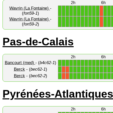
2h
6h
Wavrin (La Fontaine)
-
1
1
1
1
1
1
1
1
1
1
1
1
1
X
(
fon59-1
)
Wavrin (La Fontaine)
-
1
1
1
1
1
1
1
1
1
1
1
1
1
X
(
fon59-2
)
Pas-de-Calais
2h
6h
Bancourt (med)
- (
b4c62-1
)
1
1
1
1
1
1
1
1
1
1
1
1
1
1
Berck
- (
bec62-1
)
1
1
1
1
1
1
1
1
1
1
1
1
X
X
Berck
- (
bec62-2
)
1
1
1
1
1
1
1
1
1
1
1
1
X
X
Pyrénées-Atlantique
2h
6h