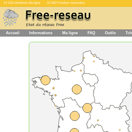
14 233 membres Ma ligne
15 560 Freebox mesurées
Accueil
Informations
Ma ligne
FAQ
Outils
Tch