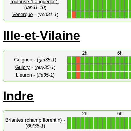
Toulouse (Languedoc)
-
1
1
1
1
1
1
1
1
1
1
1
1
1
1
(
lan31-10
)
Venerque
- (
ven31-1
)
1
1
1
1
1
1
1
1
1
1
1
1
1
X
Ille-et-Vilaine
2h
6h
Guignen
- (
gin35-1
)
1
1
1
1
1
1
1
1
1
1
1
1
1
X
Guipry
- (
guy35-1
)
1
1
1
1
1
1
1
1
1
1
1
1
1
X
Lieuron
- (
lie35-1
)
1
1
1
1
1
1
1
1
1
1
1
1
1
X
Indre
2h
6h
Briantes (champ florentin)
-
1
1
1
1
1
1
1
1
1
1
1
1
1
1
(
6bf36-1
)