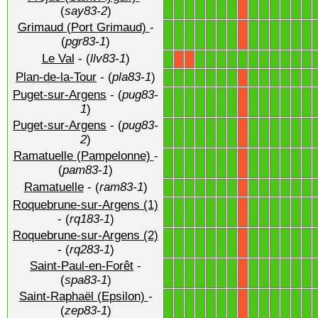
1
1
1
1
1
1
1
1
1
1
1
1
1
X
(
say83-2
)
Grimaud (Port Grimaud)
-
1
1
1
1
1
1
1
1
1
1
1
1
1
X
(
pgr83-1
)
Le Val
- (
llv83-1
)
1
1
1
1
1
1
1
1
1
1
1
1
X
X
Plan-de-la-Tour
- (
pla83-1
)
1
1
1
1
1
1
1
1
1
1
1
1
1
X
Puget-sur-Argens
- (
pug83-
1
1
1
1
1
1
1
1
1
1
1
1
1
X
1
)
Puget-sur-Argens
- (
pug83-
1
1
1
1
1
1
1
1
1
1
1
1
1
X
2
)
Ramatuelle (Pampelonne)
-
1
1
1
1
1
1
1
1
1
1
1
1
1
X
(
pam83-1
)
Ramatuelle
- (
ram83-1
)
1
1
1
1
1
1
1
1
1
1
1
1
1
X
Roquebrune-sur-Argens (1)
1
1
1
1
1
1
1
1
1
1
1
1
1
X
- (
rq183-1
)
Roquebrune-sur-Argens (2)
1
1
1
1
1
1
1
1
1
1
1
1
1
X
- (
rq283-1
)
Saint-Paul-en-Forêt
-
1
1
1
1
1
1
1
1
1
1
1
1
1
X
(
spa83-1
)
Saint-Raphaël (Epsilon)
-
1
1
1
1
1
1
1
1
1
1
1
1
1
X
(
zep83-1
)