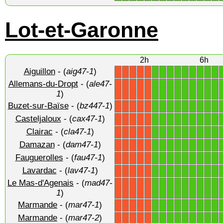
Lot-et-Garonne
2h
6h
Aiguillon
- (
aig47-1
)
1
1
1
1
1
1
1
1
1
X
X
X
X
X
Allemans-du-Dropt
- (
ale47-
1
1
1
1
1
1
1
1
1
X
X
X
X
X
1
)
Buzet-sur-Baïse
- (
bz447-1
)
1
1
1
1
1
1
1
1
1
X
X
X
X
X
Casteljaloux
- (
cax47-1
)
1
1
1
1
1
1
1
1
1
X
X
X
X
X
Clairac
- (
cla47-1
)
1
1
1
1
1
1
1
1
1
X
X
X
X
X
Damazan
- (
dam47-1
)
1
1
1
1
1
1
1
1
1
X
X
X
X
X
Fauguerolles
- (
fau47-1
)
1
1
1
1
1
1
1
1
1
X
X
X
X
X
Lavardac
- (
lav47-1
)
1
1
1
1
1
1
1
1
1
X
X
X
X
X
Le Mas-d'Agenais
- (
mad47-
1
1
1
1
1
1
1
1
1
X
X
X
X
X
1
)
Marmande
- (
mar47-1
)
1
1
1
1
1
1
1
1
1
X
X
X
X
X
Marmande
- (
mar47-2
)
1
1
1
1
1
1
1
1
1
X
X
X
X
X