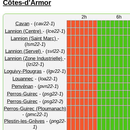
Côtes-d'Armor
2h
6h
Cavan
- (
cav22-1
)
1
1
1
1
1
1
1
X
X
X
X
X
X
X
Lannion (Centre)
- (
lce22-1
)
1
1
1
1
1
1
1
X
X
X
X
X
X
X
Lannion (Saint Marc)
-
1
1
1
1
1
1
1
X
X
X
X
X
X
X
(
lsm22-1
)
Lannion (Servel)
- (
svl22-1
)
1
1
1
1
1
1
1
X
X
X
X
X
X
X
Lannion (Zone Industrielle)
-
1
1
1
1
1
1
1
X
X
X
X
X
X
X
(
lzi22-1
)
Loguivy-Plougras
- (
lgv22-1
)
1
1
1
1
1
1
1
X
X
X
X
X
X
X
Louannec
- (
loa22-1
)
1
1
1
1
1
1
1
X
X
X
X
X
X
X
Penvénan
- (
pvn22-1
)
1
1
1
1
1
1
1
X
X
X
X
X
X
X
Perros-Guirec
- (
psg22-1
)
1
1
1
1
1
1
1
X
X
X
X
X
X
X
Perros-Guirec
- (
psg22-2
)
1
1
1
1
1
1
1
X
X
X
X
X
X
X
Perros-Guirec (Ploumanach)
1
1
1
1
1
1
1
X
X
X
X
X
X
X
- (
pmc22-1
)
Plestin-les-Grèves
- (
png22-
1
1
1
1
1
1
1
X
X
X
X
X
X
X
1
)