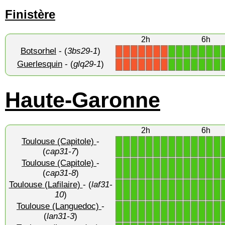
Finistère
2h
6h
Botsorhel
- (
3bs29-1
)
1
1
1
1
1
1
1
X
X
X
X
X
X
X
Guerlesquin
- (
glq29-1
)
1
1
1
1
1
1
1
X
X
X
X
X
X
X
Haute-Garonne
2h
6h
Toulouse (Capitole)
-
1
1
1
1
1
1
1
1
1
1
1
1
1
1
(
cap31-7
)
Toulouse (Capitole)
-
1
1
1
1
1
1
1
1
1
1
1
1
1
1
(
cap31-8
)
Toulouse (Lafilaire)
- (
laf31-
1
1
1
1
1
1
1
1
1
1
1
1
1
1
10
)
Toulouse (Languedoc)
-
1
1
1
1
1
1
1
1
1
1
1
1
1
1
(
lan31-3
)