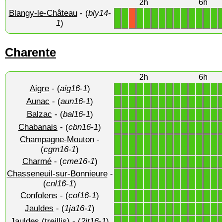
2h
6h
Blangy-le-Château
- (
bly14-
1
1
1
1
1
1
1
1
1
1
1
1
1
X
1
)
Charente
2h
6h
Aigre
- (
aig16-1
)
1
1
1
1
1
1
1
1
1
1
1
1
1
1
Aunac
- (
aun16-1
)
1
1
1
1
1
1
1
1
1
1
1
1
1
1
Balzac
- (
bal16-1
)
1
1
1
1
1
1
1
1
1
1
1
1
1
1
Chabanais
- (
cbn16-1
)
1
1
1
1
1
1
1
1
1
1
1
1
1
1
Champagne-Mouton
-
1
1
1
1
1
1
1
1
1
1
1
1
1
1
(
cgm16-1
)
Charmé
- (
cme16-1
)
1
1
1
1
1
1
1
1
1
1
1
1
1
1
Chasseneuil-sur-Bonnieure
-
1
1
1
1
1
1
1
1
1
1
1
1
1
1
(
cnl16-1
)
Confolens
- (
cof16-1
)
1
1
1
1
1
1
1
1
1
1
1
1
1
1
Jauldes
- (
1ja16-1
)
1
1
1
1
1
1
1
1
1
1
1
1
1
1
Jauldes (treillis)
- (
2jt16-1
)
1
1
1
1
1
1
1
1
1
1
1
1
1
1