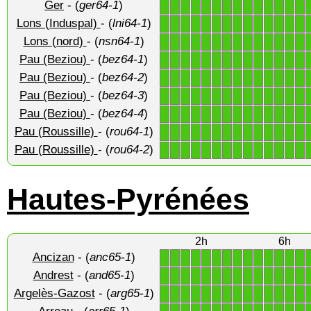
Ger
- (
ger64-1
)
1
1
1
1
1
1
1
1
1
1
1
1
1
1
Lons (Induspal)
- (
lni64-1
)
1
1
1
1
1
1
1
1
1
1
1
1
1
1
Lons (nord)
- (
nsn64-1
)
1
1
1
1
1
1
1
1
1
1
1
1
1
1
Pau (Beziou)
- (
bez64-1
)
1
1
1
1
1
1
1
1
1
1
1
1
1
1
Pau (Beziou)
- (
bez64-2
)
1
1
1
1
1
1
1
1
1
1
1
1
1
1
Pau (Beziou)
- (
bez64-3
)
1
1
1
1
1
1
1
1
1
1
1
1
1
1
Pau (Beziou)
- (
bez64-4
)
1
1
1
1
1
1
1
1
1
1
1
1
1
1
Pau (Roussille)
- (
rou64-1
)
1
1
1
1
1
1
1
1
1
1
1
1
1
1
Pau (Roussille)
- (
rou64-2
)
1
1
1
1
1
1
1
1
1
1
1
1
1
1
Hautes-Pyrénées
2h
6h
Ancizan
- (
anc65-1
)
1
1
1
1
1
1
1
1
1
1
1
1
1
1
Andrest
- (
and65-1
)
1
1
1
1
1
1
1
1
1
1
1
1
1
1
Argelès-Gazost
- (
arg65-1
)
1
1
1
1
1
1
1
1
1
1
1
1
1
1