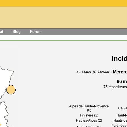
at
Blog
Forum
Inci
-
Mercre
<=
Mardi 16 Janvier
96 i
73 répartiteu
Alpes de Haute-Provence
Calva
(6)
Finistère (1)
Haut-R
Hautes-Alpes (2)
Hauts-de
Pyrénées-