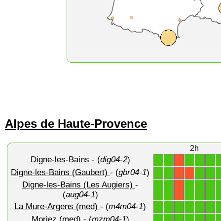
Alpes de Haute-Provence
2h
Digne-les-Bains
- (
dig04-2
)
1
1
1
1
1
X
Digne-les-Bains (Gaubert)
- (
gbr04-1
)
1
1
1
1
X
X
Digne-les-Bains (Les Augiers)
-
1
1
1
1
1
X
(
aug04-1
)
La Mure-Argens (med)
- (
m4m04-1
)
1
1
1
1
1
1
Moriez (med)
- (
mzm04-1
)
1
1
1
1
1
1