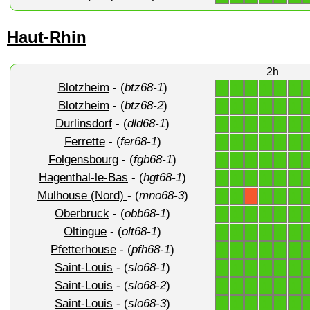
Haut-Rhin
2h
Blotzheim
- (
btz68-1
)
1
1
1
1
1
1
Blotzheim
- (
btz68-2
)
1
1
1
1
1
1
Durlinsdorf
- (
dld68-1
)
1
1
1
1
1
1
Ferrette
- (
fer68-1
)
1
1
1
1
1
1
Folgensbourg
- (
fgb68-1
)
1
1
1
1
1
1
Hagenthal-le-Bas
- (
hgt68-1
)
1
1
1
1
1
1
Mulhouse (Nord)
- (
mno68-3
)
1
1
1
1
1
X
Oberbruck
- (
obb68-1
)
1
1
1
1
1
1
Oltingue
- (
olt68-1
)
1
1
1
1
1
1
Pfetterhouse
- (
pfh68-1
)
1
1
1
1
1
1
Saint-Louis
- (
slo68-1
)
1
1
1
1
1
1
Saint-Louis
- (
slo68-2
)
1
1
1
1
1
1
Saint-Louis
- (
slo68-3
)
1
1
1
1
1
1