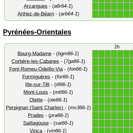
Arcangues
- (
a6r64-1
)
1
1
1
1
1
1
Arthez-de-Béarn
- (
arb64-1
)
1
1
1
1
1
1
Pyrénées-Orientales
2h
Bourg-Madame
- (
bgm66-1
)
1
1
1
1
1
1
Corbère-les-Cabanes
- (
7ga66-1
)
1
1
1
1
1
1
Font-Romeu-Odeillo-Via
- (
fon66-1
)
1
1
1
1
1
1
Formiguères
- (
for66-1
)
1
1
1
1
1
1
Ille-sur-Têt
- (
ill66-1
)
1
1
1
1
1
1
Mont-Louis
- (
mtl66-1
)
1
1
1
1
1
1
Olette
- (
ole66-1
)
1
1
1
1
1
1
Perpignan (Saint Charles)
- (
ms366-1
)
1
1
1
1
1
1
Prades
- (
pra66-1
)
1
1
1
1
1
1
Saillagouse
- (
sai66-1
)
1
1
1
1
1
1
Vinça
- (
vin66-1
)
1
1
1
1
1
1