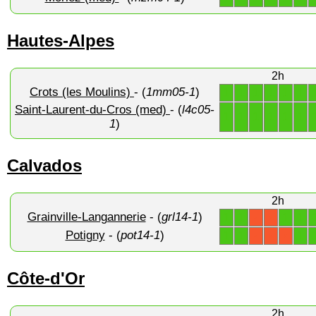
Hautes-Alpes
2h
Crots (les Moulins)
- (
1mm05-1
)
1
1
1
1
1
1
Saint-Laurent-du-Cros (med)
- (
l4c05-
1
1
1
1
1
1
1
)
Calvados
2h
Grainville-Langannerie
- (
grl14-1
)
1
1
1
1
X
X
Potigny
- (
pot14-1
)
1
1
1
X
X
X
Côte-d'Or
2h