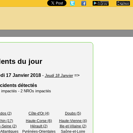
dents du jour
di 17 Janvier 2018
-
=>
Jeudi 18 Janvier
ncidents détectés
rs impactés - 2 NROs impactés
dos (2)
Côte-d'Or (4)
Doubs (5)
hin (17)
Haute-Corse (6)
Haute-Vienne (4)
-Seine (2)
Hérault (2)
Ille-et-Vilaine (2)
Atlantiques
Pyrénées-Orientales
Saône-et-Loire