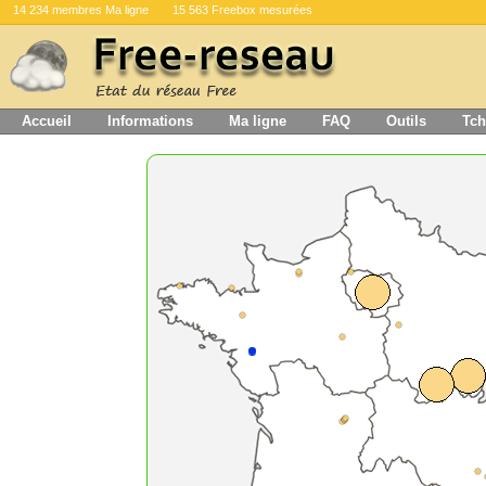
14 234 membres Ma ligne
15 563 Freebox mesurées
Accueil
Informations
Ma ligne
FAQ
Outils
Tch