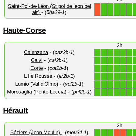
Saint-Pol-de-Léon (St pol de leon bel
1
1
1
1
1
X
air)
- (
5ba29-1
)
Haute-Corse
2h
Calenzana
- (
caz2b-1
)
1
1
1
1
1
1
Calvi
- (
cal2b-1
)
1
1
1
1
1
1
Corte
- (
cot2b-1
)
1
1
1
1
1
1
L Ile Rousse
- (
ilr2b-1
)
1
1
1
1
1
1
Lumio (Val d'Olmo)
- (
vol2b-1
)
1
1
1
1
1
1
Morosaglia (Ponte Leccia)
- (
pnl2b-1
)
1
1
1
1
1
1
Hérault
2h
Béziers (Jean Moulin)
- (
mou34-1
)
1
1
1
1
X
X