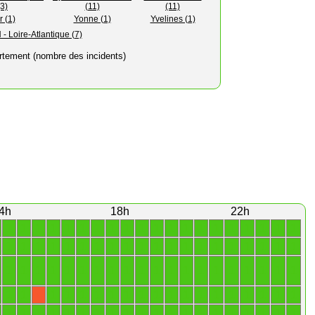
(3)
(11)
(11)
r (1)
Yonne (1)
Yvelines (1)
- Loire-Atlantique (7)
rtement (nombre des incidents)
4h
18h
22h
1
1
1
1
1
1
1
1
1
1
1
1
1
1
1
1
1
1
1
1
1
1
1
1
1
1
1
1
1
1
1
1
1
1
1
1
1
1
1
1
1
1
1
1
1
1
1
1
1
1
1
1
1
1
1
1
1
1
1
1
1
1
1
1
1
1
1
1
1
1
1
1
1
1
1
1
1
1
1
X
1
1
1
1
1
1
1
1
1
1
1
1
1
1
1
1
1
1
1
1