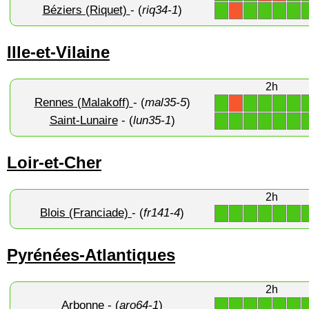
Béziers (Riquet)
- (
riq34-1
)
1
1
1
1
1
X
Ille-et-Vilaine
2h
Rennes (Malakoff)
- (
mal35-5
)
1
1
1
1
1
X
Saint-Lunaire
- (
lun35-1
)
1
1
1
1
1
1
Loir-et-Cher
2h
Blois (Franciade)
- (
fr141-4
)
1
1
1
1
1
1
Pyrénées-Atlantiques
2h
Arbonne
- (
aro64-1
)
1
1
1
1
1
1