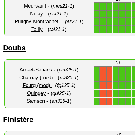
Meursault
- (
meu21-1
)
1
1
1
1
1
1
Nolay
- (
nol21-1
)
1
1
1
1
1
1
Puligny-Montrachet
- (
pul21-1
)
1
1
1
1
1
1
Tailly
- (
tai21-1
)
1
1
1
1
1
1
Doubs
2h
Arc-et-Senans
- (
ace25-1
)
1
1
1
1
X
X
Charnay (med)
- (
rn325-1
)
1
1
1
1
X
X
Fourg (med)
- (
fg125-1
)
1
1
1
1
X
X
Quingey
- (
qui25-1
)
1
1
1
1
X
X
Samson
- (
sn325-1
)
1
1
1
1
X
X
Finistère
2h