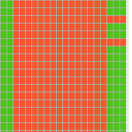
1
1
1
1
1
X
X
X
X
X
X
X
X
X
X
X
X
X
X
X
1
1
1
1
1
X
X
X
X
X
X
X
X
X
X
X
X
X
X
X
1
1
X
X
X
X
X
X
X
X
X
X
X
X
X
X
X
X
X
X
1
1
1
1
1
X
X
X
X
X
X
X
X
X
X
X
X
X
X
X
1
1
1
1
1
X
X
X
X
X
X
X
X
X
X
X
X
X
X
X
1
1
X
X
X
X
X
X
X
X
X
X
X
X
X
X
X
X
X
X
1
1
1
1
1
X
X
X
X
X
X
X
X
X
X
X
X
X
X
X
1
1
1
1
1
X
X
X
X
X
X
X
X
X
X
X
X
X
X
X
1
1
1
1
1
X
X
X
X
X
X
X
X
X
X
X
X
X
X
X
1
1
1
1
1
X
X
X
X
X
X
X
X
X
X
X
X
X
X
X
1
1
1
1
1
X
X
X
X
X
X
X
X
X
X
X
X
X
X
X
1
1
1
1
1
X
X
X
X
X
X
X
X
X
X
X
X
X
X
X
1
1
1
1
1
X
X
X
X
X
X
X
X
X
X
X
X
X
X
X
1
1
1
1
1
X
X
X
X
X
X
X
X
X
X
X
X
X
X
X
1
1
1
1
1
X
X
X
X
X
X
X
X
X
X
X
X
X
X
X
1
1
1
1
1
X
X
X
X
X
X
X
X
X
X
X
X
X
X
X
1
1
1
1
1
X
X
X
X
X
X
X
X
X
X
X
X
X
X
X