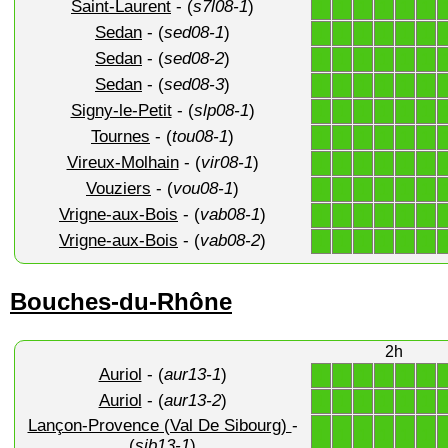
Saint-Laurent
- (
s7l08-1
)
1
1
1
1
1
1
Sedan
- (
sed08-1
)
1
1
1
1
1
1
Sedan
- (
sed08-2
)
1
1
1
1
1
1
Sedan
- (
sed08-3
)
1
1
1
1
1
1
Signy-le-Petit
- (
slp08-1
)
1
1
1
1
1
1
Tournes
- (
tou08-1
)
1
1
1
1
1
1
Vireux-Molhain
- (
vir08-1
)
1
1
1
1
1
1
Vouziers
- (
vou08-1
)
1
1
1
1
1
1
Vrigne-aux-Bois
- (
vab08-1
)
1
1
1
1
1
1
Vrigne-aux-Bois
- (
vab08-2
)
1
1
1
1
1
1
Bouches-du-Rhône
2h
Auriol
- (
aur13-1
)
1
1
1
1
1
1
Auriol
- (
aur13-2
)
1
1
1
1
1
1
Lançon-Provence (Val De Sibourg)
-
1
1
1
1
1
1
(
sib13-1
)