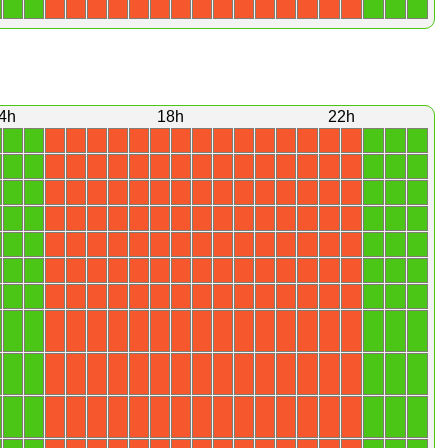
1
1
1
1
1
X
X
X
X
X
X
X
X
X
X
X
X
X
X
X
4h
18h
22h
1
1
1
1
1
X
X
X
X
X
X
X
X
X
X
X
X
X
X
X
1
1
1
1
1
X
X
X
X
X
X
X
X
X
X
X
X
X
X
X
1
1
1
1
1
X
X
X
X
X
X
X
X
X
X
X
X
X
X
X
1
1
1
1
1
X
X
X
X
X
X
X
X
X
X
X
X
X
X
X
1
1
1
1
1
X
X
X
X
X
X
X
X
X
X
X
X
X
X
X
1
1
1
1
1
X
X
X
X
X
X
X
X
X
X
X
X
X
X
X
1
1
1
1
1
X
X
X
X
X
X
X
X
X
X
X
X
X
X
X
1
1
1
1
1
X
X
X
X
X
X
X
X
X
X
X
X
X
X
X
1
1
1
1
1
X
X
X
X
X
X
X
X
X
X
X
X
X
X
X
1
1
1
1
1
X
X
X
X
X
X
X
X
X
X
X
X
X
X
X