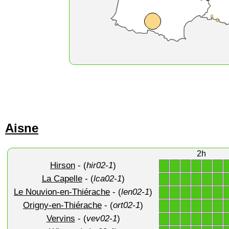
Aisne
2h
Hirson
- (
hir02-1
)
1
1
1
1
1
1
La Capelle
- (
lca02-1
)
1
1
1
1
1
1
Le Nouvion-en-Thiérache
- (
len02-1
)
1
1
1
1
1
1
Origny-en-Thiérache
- (
ort02-1
)
1
1
1
1
1
1
Vervins
- (
vev02-1
)
1
1
1
1
1
1