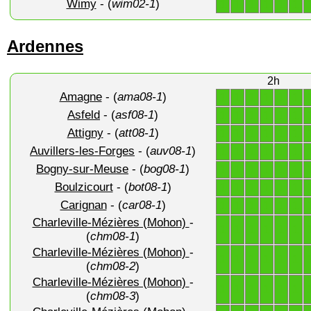
Wimy
- (
wim02-1
)
1
1
1
1
1
1
Ardennes
2h
Amagne
- (
ama08-1
)
1
1
1
1
1
1
Asfeld
- (
asf08-1
)
1
1
1
1
1
1
Attigny
- (
att08-1
)
1
1
1
1
1
1
Auvillers-les-Forges
- (
auv08-1
)
1
1
1
1
1
1
Bogny-sur-Meuse
- (
bog08-1
)
1
1
1
1
1
1
Boulzicourt
- (
bot08-1
)
1
1
1
1
1
1
Carignan
- (
car08-1
)
1
1
1
1
1
1
Charleville-Mézières (Mohon)
-
1
1
1
1
1
1
(
chm08-1
)
Charleville-Mézières (Mohon)
-
1
1
1
1
1
1
(
chm08-2
)
Charleville-Mézières (Mohon)
-
1
1
1
1
1
1
(
chm08-3
)