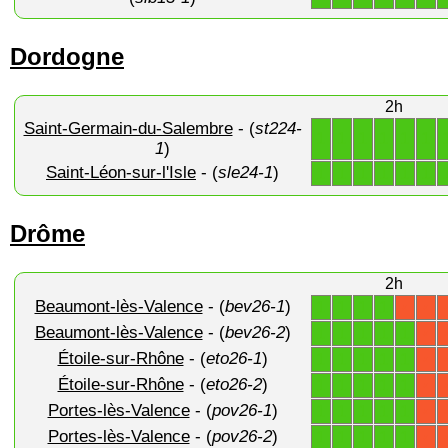
Dordogne
2h
Saint-Germain-du-Salembre
- (
st224-
1
1
1
1
1
1
1
)
Saint-Léon-sur-l'Isle
- (
sle24-1
)
1
1
1
1
1
1
Drôme
2h
Beaumont-lès-Valence
- (
bev26-1
)
1
1
1
1
X
X
Beaumont-lès-Valence
- (
bev26-2
)
1
1
1
1
1
X
Étoile-sur-Rhône
- (
eto26-1
)
1
1
1
1
1
X
Étoile-sur-Rhône
- (
eto26-2
)
1
1
1
1
1
X
Portes-lès-Valence
- (
pov26-1
)
1
1
1
1
1
X
Portes-lès-Valence
- (
pov26-2
)
1
1
1
1
1
X