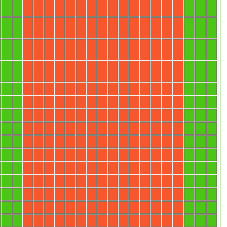
1
1
1
1
1
X
X
X
X
X
X
X
X
X
X
X
X
X
X
X
1
1
1
1
1
X
X
X
X
X
X
X
X
X
X
X
X
X
X
X
1
1
1
1
1
X
X
X
X
X
X
X
X
X
X
X
X
X
X
X
1
1
1
1
1
X
X
X
X
X
X
X
X
X
X
X
X
X
X
X
1
1
1
1
1
X
X
X
X
X
X
X
X
X
X
X
X
X
X
X
1
1
1
1
1
X
X
X
X
X
X
X
X
X
X
X
X
X
X
X
1
1
1
1
1
X
X
X
X
X
X
X
X
X
X
X
X
X
X
X
1
1
1
1
1
X
X
X
X
X
X
X
X
X
X
X
X
X
X
X
1
1
1
1
1
X
X
X
X
X
X
X
X
X
X
X
X
X
X
X
1
1
1
1
1
X
X
X
X
X
X
X
X
X
X
X
X
X
X
X
1
1
1
1
1
X
X
X
X
X
X
X
X
X
X
X
X
X
X
X
1
1
1
1
1
X
X
X
X
X
X
X
X
X
X
X
X
X
X
X
1
1
1
1
1
X
X
X
X
X
X
X
X
X
X
X
X
X
X
X
1
1
1
1
1
X
X
X
X
X
X
X
X
X
X
X
X
X
X
X
1
1
1
1
1
X
X
X
X
X
X
X
X
X
X
X
X
X
X
X