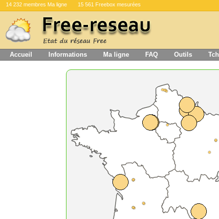
14 232 membres Ma ligne
15 561 Freebox mesurées
Accueil
Informations
Ma ligne
FAQ
Outils
Tch