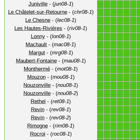
Juniville
- (
jun08-1
)
1
1
1
1
1
1
Le Châtelet-sur-Retourne
- (
chr08-1
)
1
1
1
1
1
1
Le Chesne
- (
lec08-1
)
1
1
1
1
1
1
Les Hautes-Rivières
- (
riv08-1
)
1
1
1
1
1
1
Lonny
- (
lon08-1
)
1
1
1
1
1
1
Machault
- (
mac08-1
)
1
1
1
1
1
1
Margut
- (
mrg08-1
)
1
1
1
1
1
1
Maubert-Fontaine
- (
mau08-1
)
1
1
1
1
1
1
Monthermé
- (
mot08-1
)
1
1
1
1
1
1
Mouzon
- (
mou08-1
)
1
1
1
1
1
1
Nouzonville
- (
nou08-1
)
1
1
1
1
1
1
Nouzonville
- (
nou08-2
)
1
1
1
1
1
1
Rethel
- (
ret08-1
)
1
1
1
1
1
1
Revin
- (
rev08-1
)
1
1
1
1
1
1
Revin
- (
rev08-2
)
1
1
1
1
1
1
Rimogne
- (
rim08-1
)
1
1
1
1
1
1
Rocroi
- (
roc08-1
)
1
1
1
1
1
1