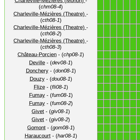
Charleville-Mézières (Mohon)
-
1
1
1
1
1
1
(
chm08-4
)
Charleville-Mézières (Theatre)
-
1
1
1
1
1
1
(
cth08-1
)
Charleville-Mézières (Theatre)
-
1
1
1
1
1
1
(
cth08-2
)
Charleville-Mézières (Theatre)
-
1
1
1
1
1
1
(
cth08-3
)
Château-Porcien
- (
chp08-1
)
1
1
1
1
1
1
Deville
- (
dev08-1
)
1
1
1
1
1
1
Donchery
- (
don08-1
)
1
1
1
1
1
1
Douzy
- (
dou08-1
)
1
1
1
1
1
1
Flize
- (
fli08-1
)
1
1
1
1
1
1
Fumay
- (
fum08-1
)
1
1
1
1
1
1
Fumay
- (
fum08-2
)
1
1
1
1
1
1
Givet
- (
giv08-1
)
1
1
1
1
1
1
Givet
- (
giv08-2
)
1
1
1
1
1
1
Gomont
- (
gom08-1
)
1
1
1
1
1
1
Haraucourt
- (
har08-1
)
1
1
1
1
1
1