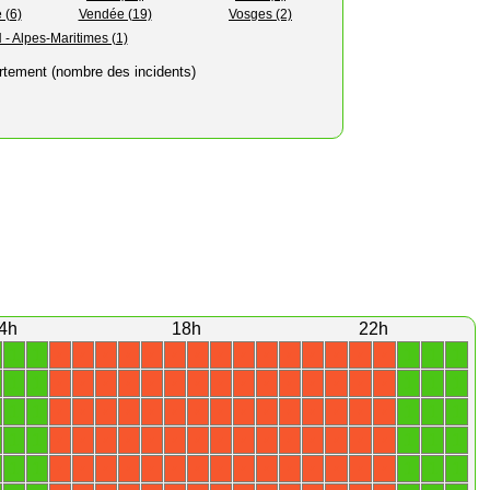
 (6)
Vendée (19)
Vosges (2)
- Alpes-Maritimes (1)
rtement (nombre des incidents)
4h
18h
22h
1
1
1
1
1
X
X
X
X
X
X
X
X
X
X
X
X
X
X
X
1
1
1
1
1
X
X
X
X
X
X
X
X
X
X
X
X
X
X
X
1
1
1
1
1
X
X
X
X
X
X
X
X
X
X
X
X
X
X
X
1
1
1
1
1
X
X
X
X
X
X
X
X
X
X
X
X
X
X
X
1
1
1
1
1
X
X
X
X
X
X
X
X
X
X
X
X
X
X
X