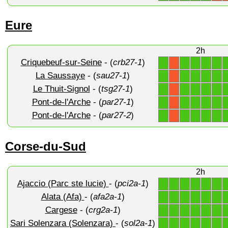
Eure
2h
Criquebeuf-sur-Seine
- (
crb27-1
)
1
1
1
1
1
X
La Saussaye
- (
sau27-1
)
1
1
1
1
1
X
Le Thuit-Signol
- (
tsg27-1
)
1
1
1
1
1
X
Pont-de-l'Arche
- (
par27-1
)
1
1
1
1
1
X
Pont-de-l'Arche
- (
par27-2
)
1
1
1
1
1
X
Corse-du-Sud
2h
Ajaccio (Parc ste lucie)
- (
pci2a-1
)
1
1
1
1
1
1
Alata (Afa)
- (
afa2a-1
)
1
1
1
1
1
1
Cargese
- (
crg2a-1
)
1
1
1
1
1
1
Sari Solenzara (Solenzara)
- (
sol2a-1
)
1
1
1
1
1
1