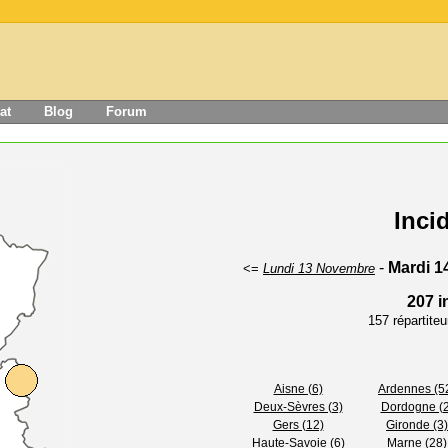
at
Blog
Forum
Inci
-
Mardi 1
<=
Lundi 13 Novembre
207 i
157 répartite
Aisne (6)
Ardennes (5
Deux-Sèvres (3)
Dordogne (2
Gers (12)
Gironde (3)
Haute-Savoie (6)
Marne (28)