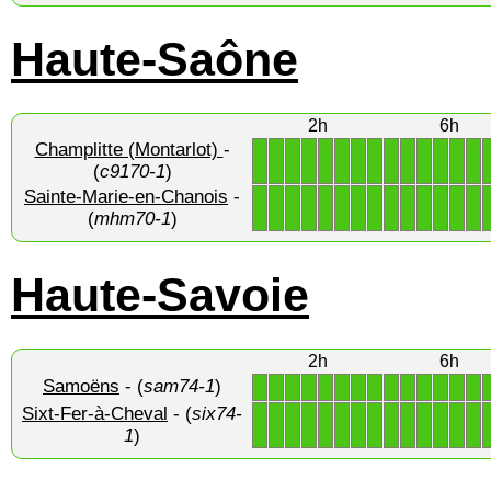
Haute-Saône
2h
6h
Champlitte (Montarlot)
-
1
1
1
1
1
1
1
1
1
1
1
1
1
1
(
c9170-1
)
Sainte-Marie-en-Chanois
-
1
1
1
1
1
1
1
1
1
1
1
1
1
1
(
mhm70-1
)
Haute-Savoie
2h
6h
Samoëns
- (
sam74-1
)
1
1
1
1
1
1
1
1
1
1
1
1
1
1
Sixt-Fer-à-Cheval
- (
six74-
1
1
1
1
1
1
1
1
1
1
1
1
1
1
1
)