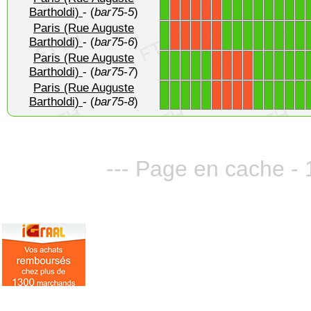
1
1
1
1
1
1
1
1
1
X
X
X
X
X
Bartholdi)
- (
bar75-5
)
Paris (Rue Auguste
1
1
1
1
1
1
1
1
1
X
X
X
X
X
Bartholdi)
- (
bar75-6
)
Paris (Rue Auguste
1
1
1
1
1
1
1
1
1
1
X
X
X
X
Bartholdi)
- (
bar75-7
)
Paris (Rue Auguste
1
1
1
1
1
1
1
1
1
1
X
X
X
X
Bartholdi)
- (
bar75-8
)
--- Page en cache - 1