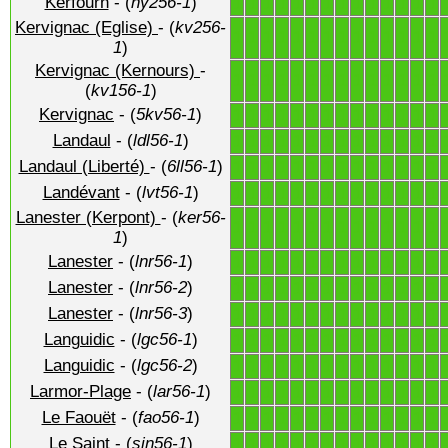
Kerfourn
- (
ny256-1
)
1
1
1
1
1
1
1
1
1
1
1
1
1
1
Kervignac (Eglise)
- (
kv256-
1
1
1
1
1
1
1
1
1
1
1
1
1
1
1
)
Kervignac (Kernours)
-
1
1
1
1
1
1
1
1
1
1
1
1
1
1
(
kv156-1
)
Kervignac
- (
5kv56-1
)
1
1
1
1
1
1
1
1
1
1
1
1
1
1
Landaul
- (
ldl56-1
)
1
1
1
1
1
1
1
1
1
1
1
1
1
1
Landaul (Liberté)
- (
6ll56-1
)
1
1
1
1
1
1
1
1
1
1
1
1
1
1
Landévant
- (
lvt56-1
)
1
1
1
1
1
1
1
1
1
1
1
1
1
1
Lanester (Kerpont)
- (
ker56-
1
1
1
1
1
1
1
1
1
1
1
1
1
1
1
)
Lanester
- (
lnr56-1
)
1
1
1
1
1
1
1
1
1
1
1
1
1
1
Lanester
- (
lnr56-2
)
1
1
1
1
1
1
1
1
1
1
1
1
1
1
Lanester
- (
lnr56-3
)
1
1
1
1
1
1
1
1
1
1
1
1
1
1
Languidic
- (
lgc56-1
)
1
1
1
1
1
1
1
1
1
1
1
1
1
1
Languidic
- (
lgc56-2
)
1
1
1
1
1
1
1
1
1
1
1
1
1
1
Larmor-Plage
- (
lar56-1
)
1
1
1
1
1
1
1
1
1
1
1
1
1
1
Le Faouët
- (
fao56-1
)
1
1
1
1
1
1
1
1
1
1
1
1
1
1
Le Saint
- (
sin56-1
)
1
1
1
1
1
1
1
1
1
1
1
1
1
1