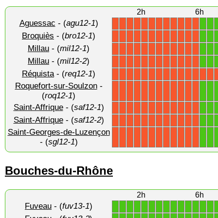
2h
6h
Aguessac
- (
agu12-1
)
1
1
X
X
X
X
X
X
X
X
X
X
X
X
Broquiès
- (
bro12-1
)
1
1
X
X
X
X
X
X
X
X
X
X
X
X
Millau
- (
mil12-1
)
1
1
X
X
X
X
X
X
X
X
X
X
X
X
Millau
- (
mil12-2
)
1
1
X
X
X
X
X
X
X
X
X
X
X
X
Réquista
- (
req12-1
)
X
X
X
X
X
X
X
X
X
X
X
X
X
X
Roquefort-sur-Soulzon
-
1
1
X
X
X
X
X
X
X
X
X
X
X
X
(
roq12-1
)
Saint-Affrique
- (
saf12-1
)
1
1
X
X
X
X
X
X
X
X
X
X
X
X
Saint-Affrique
- (
saf12-2
)
1
1
X
X
X
X
X
X
X
X
X
X
X
X
Saint-Georges-de-Luzençon
1
1
X
X
X
X
X
X
X
X
X
X
X
X
- (
sgl12-1
)
Bouches-du-Rhône
2h
6h
Fuveau
- (
fuv13-1
)
1
1
1
1
1
1
1
1
1
1
1
1
1
1