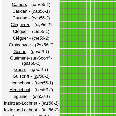
Camors
- (
cmr56-1
)
1
1
1
1
1
1
1
1
1
1
1
1
1
1
Caudan
- (
cau56-1
)
1
1
1
1
1
1
1
1
1
1
1
1
1
1
Caudan
- (
cau56-2
)
1
1
1
1
1
1
1
1
1
1
1
1
1
1
Cléguérec
- (
clg56-1
)
1
1
1
1
1
1
1
1
1
1
1
1
1
1
Cléguer
- (
cle56-1
)
1
1
1
1
1
1
1
1
1
1
1
1
1
1
Cléguer
- (
cle56-2
)
1
1
1
1
1
1
1
1
1
1
1
1
1
1
Croixanvec
- (
2cx56-1
)
1
1
1
1
1
1
1
1
1
1
1
1
1
1
Gourin
- (
gou56-1
)
1
1
1
1
1
1
1
1
1
1
1
1
1
1
Guémené-sur-Scorff
-
1
1
1
1
1
1
1
1
1
1
1
1
1
1
(
gss56-1
)
Guern
- (
grn56-1
)
1
1
1
1
1
1
1
1
1
1
1
1
1
1
Guiscriff
- (
gif56-1
)
1
1
1
1
1
1
1
1
1
1
1
1
1
1
Hennebont
- (
hen56-1
)
1
1
1
1
1
1
1
1
1
1
1
1
1
1
Hennebont
- (
hen56-2
)
1
1
1
1
1
1
1
1
1
1
1
1
1
1
Inguiniel
- (
ing56-1
)
1
1
1
1
1
1
1
1
1
1
1
1
1
1
Inzinzac-Lochrist
- (
inz56-1
)
1
1
1
1
1
1
1
1
1
1
1
1
1
1
Inzinzac-Lochrist
- (
inz56-2
)
1
1
1
1
1
1
1
1
1
1
1
1
1
1