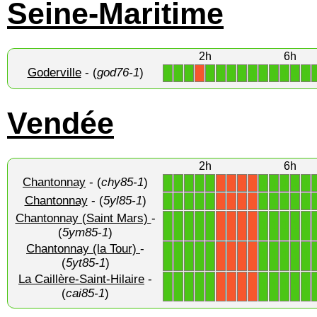
Seine-Maritime
2h
6h
Goderville
- (
god76-1
)
1
1
1
1
1
1
1
1
1
1
1
1
1
X
Vendée
2h
6h
Chantonnay
- (
chy85-1
)
1
1
1
1
1
1
1
1
1
1
X
X
X
X
Chantonnay
- (
5yl85-1
)
1
1
1
1
1
1
1
1
1
1
X
X
X
X
Chantonnay (Saint Mars)
-
1
1
1
1
1
1
1
1
1
1
X
X
X
X
(
5ym85-1
)
Chantonnay (la Tour)
-
1
1
1
1
1
1
1
1
1
1
X
X
X
X
(
5yt85-1
)
La Caillère-Saint-Hilaire
-
1
1
1
1
1
1
1
1
1
1
X
X
X
X
(
cai85-1
)