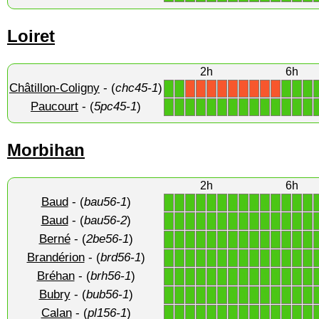
Loiret
2h
6h
Châtillon-Coligny
- (
chc45-1
)
1
1
1
1
1
X
X
X
X
X
X
X
X
X
Paucourt
- (
5pc45-1
)
1
1
1
1
1
1
1
1
1
1
1
1
1
1
Morbihan
2h
6h
Baud
- (
bau56-1
)
1
1
1
1
1
1
1
1
1
1
1
1
1
1
Baud
- (
bau56-2
)
1
1
1
1
1
1
1
1
1
1
1
1
1
1
Berné
- (
2be56-1
)
1
1
1
1
1
1
1
1
1
1
1
1
1
1
Brandérion
- (
brd56-1
)
1
1
1
1
1
1
1
1
1
1
1
1
1
1
Bréhan
- (
brh56-1
)
1
1
1
1
1
1
1
1
1
1
1
1
1
1
Bubry
- (
bub56-1
)
1
1
1
1
1
1
1
1
1
1
1
1
1
1
Calan
- (
pl156-1
)
1
1
1
1
1
1
1
1
1
1
1
1
1
1