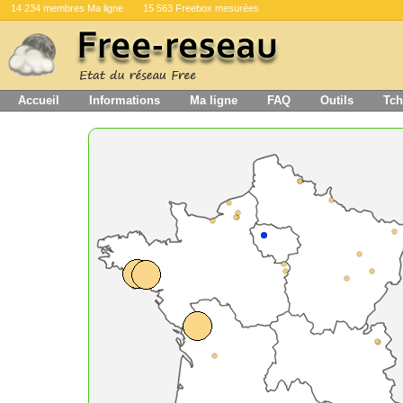
14 234 membres Ma ligne
15 563 Freebox mesurées
Accueil
Informations
Ma ligne
FAQ
Outils
Tch