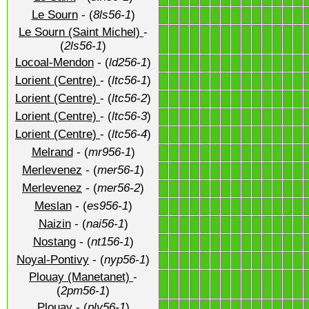
Le Sourn
- (
8ls56-1
)
1
1
1
1
1
1
1
1
1
1
1
1
1
1
Le Sourn (Saint Michel)
-
1
1
1
1
1
1
1
1
1
1
1
1
1
1
(
2ls56-1
)
Locoal-Mendon
- (
ld256-1
)
1
1
1
1
1
1
1
1
1
1
1
1
1
1
Lorient (Centre)
- (
ltc56-1
)
1
1
1
1
1
1
1
1
1
1
1
1
1
1
Lorient (Centre)
- (
ltc56-2
)
1
1
1
1
1
1
1
1
1
1
1
1
1
1
Lorient (Centre)
- (
ltc56-3
)
1
1
1
1
1
1
1
1
1
1
1
1
1
1
Lorient (Centre)
- (
ltc56-4
)
1
1
1
1
1
1
1
1
1
1
1
1
1
1
Melrand
- (
mr956-1
)
1
1
1
1
1
1
1
1
1
1
1
1
1
1
Merlevenez
- (
mer56-1
)
1
1
1
1
1
1
1
1
1
1
1
1
1
1
Merlevenez
- (
mer56-2
)
1
1
1
1
1
1
1
1
1
1
1
1
1
1
Meslan
- (
es956-1
)
1
1
1
1
1
1
1
1
1
1
1
1
1
1
Naizin
- (
nai56-1
)
1
1
1
1
1
1
1
1
1
1
1
1
1
1
Nostang
- (
nt156-1
)
1
1
1
1
1
1
1
1
1
1
1
1
1
1
Noyal-Pontivy
- (
nyp56-1
)
1
1
1
1
1
1
1
1
1
1
1
1
1
1
Plouay (Manetanet)
-
1
1
1
1
1
1
1
1
1
1
1
1
1
1
(
2pm56-1
)
Plouay
- (
ply56-1
)
1
1
1
1
1
1
1
1
1
1
1
1
1
1