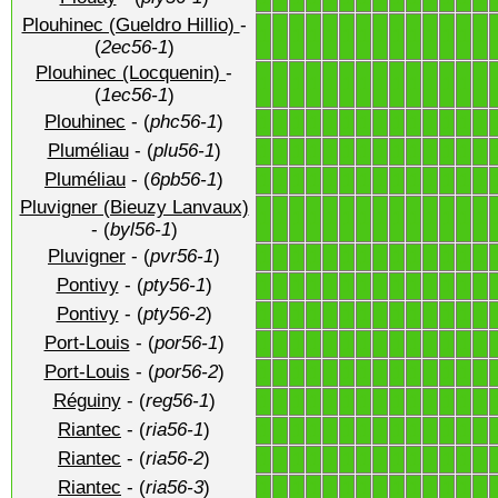
Plouhinec (Gueldro Hillio)
-
1
1
1
1
1
1
1
1
1
1
1
1
1
1
(
2ec56-1
)
Plouhinec (Locquenin)
-
1
1
1
1
1
1
1
1
1
1
1
1
1
1
(
1ec56-1
)
Plouhinec
- (
phc56-1
)
1
1
1
1
1
1
1
1
1
1
1
1
1
1
Pluméliau
- (
plu56-1
)
1
1
1
1
1
1
1
1
1
1
1
1
1
1
Pluméliau
- (
6pb56-1
)
1
1
1
1
1
1
1
1
1
1
1
1
1
1
Pluvigner (Bieuzy Lanvaux)
1
1
1
1
1
1
1
1
1
1
1
1
1
1
- (
byl56-1
)
Pluvigner
- (
pvr56-1
)
1
1
1
1
1
1
1
1
1
1
1
1
1
1
Pontivy
- (
pty56-1
)
1
1
1
1
1
1
1
1
1
1
1
1
1
1
Pontivy
- (
pty56-2
)
1
1
1
1
1
1
1
1
1
1
1
1
1
1
Port-Louis
- (
por56-1
)
1
1
1
1
1
1
1
1
1
1
1
1
1
1
Port-Louis
- (
por56-2
)
1
1
1
1
1
1
1
1
1
1
1
1
1
1
Réguiny
- (
reg56-1
)
1
1
1
1
1
1
1
1
1
1
1
1
1
1
Riantec
- (
ria56-1
)
1
1
1
1
1
1
1
1
1
1
1
1
1
1
Riantec
- (
ria56-2
)
1
1
1
1
1
1
1
1
1
1
1
1
1
1
Riantec
- (
ria56-3
)
1
1
1
1
1
1
1
1
1
1
1
1
1
1