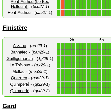
Pont-Authou (Le Bec
1
1
1
1
1
1
1
1
1
1
1
1
1
X
Hellouin)
- (
bec27-1
)
Pont-Authou
- (
pau27-1
)
1
1
1
1
1
1
1
1
1
1
1
1
1
X
Finistère
2h
6h
Arzano
- (
aro29-1
)
1
1
1
1
1
1
1
1
1
1
1
1
1
1
Bannalec
- (
ban29-1
)
1
1
1
1
1
1
1
1
1
1
1
1
1
1
Guilligomarc'h
- (
1gl29-1
)
1
1
1
1
1
1
1
1
1
1
1
1
1
1
Le Trévoux
- (
trx29-1
)
1
1
1
1
1
1
1
1
1
1
1
1
1
1
Mellac
- (
mea29-1
)
1
1
1
1
1
1
1
1
1
1
1
1
1
1
Querrien
- (
qun29-1
)
1
1
1
1
1
1
1
1
1
1
1
1
1
1
Quimperlé
- (
qpl29-1
)
1
1
1
1
1
1
1
1
1
1
1
1
1
1
Quimperlé
- (
qpl29-2
)
1
1
1
1
1
1
1
1
1
1
1
1
1
1
Gard