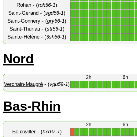
Rohan
- (
roh56-1
)
1
1
1
1
1
1
1
1
1
1
1
1
1
1
Saint-Gérand
- (
sgd56-1
)
1
1
1
1
1
1
1
1
1
1
1
1
1
1
Saint-Gonnery
- (
gry56-1
)
1
1
1
1
1
1
1
1
1
1
1
1
1
1
Saint-Thuriau
- (
stt56-1
)
1
1
1
1
1
1
1
1
1
1
1
1
1
1
Sainte-Hélène
- (
3sh56-1
)
1
1
1
1
1
1
1
1
1
1
1
1
1
1
Nord
2h
6h
Verchain-Maugré
- (
vgu59-1
)
1
1
1
1
1
1
1
1
1
1
1
1
1
1
Bas-Rhin
2h
6h
Bouxwiller
- (
bxr67-1
)
1
1
1
1
1
1
1
1
1
1
1
1
1
X