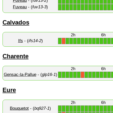
Fuveau
- (
fuv13-2
)
1
1
1
1
1
1
1
1
1
1
1
1
1
1
Fuveau
- (
fuv13-3
)
1
1
1
1
1
1
1
1
1
1
1
1
1
1
Calvados
2h
6h
Ifs
- (
ifs14-2
)
1
1
1
1
1
1
1
1
1
1
1
1
1
X
Charente
2h
6h
Gensac-la-Pallue
- (
glp16-1
)
1
1
1
1
1
1
1
1
1
1
1
1
1
X
Eure
2h
6h
Bouquetot
- (
bq927-1
)
1
1
1
1
1
1
1
1
1
1
1
1
1
1