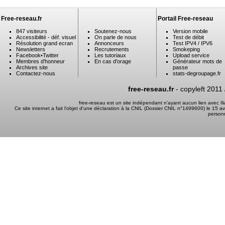
Free-reseau.fr
Portail Free-reseau
847 visiteurs
Soutenez-nous
Version mobile
Accessibilité - déf. visuel
On parle de nous
Test de débit
Résolution grand ecran
Annonceurs
Test IPV4 / IPV6
Newsletters
Recrutements
Smokeping
Facebook
•
Twitter
Les tutoriaux
Upload service
Membres d'honneur
En cas d'orage
Générateur mots de
Archives site
passe
Contactez-nous
stats-degroupage.fr
free-reseau.fr
- copyleft 2011
free-reseau est un site indépendant n'ayant aucun lien avec I
Ce site internet a fait l'objet d'une déclaration à la CNIL (Dossier CNIL n°1499600) le 15 a
person