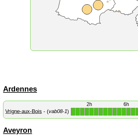
Ardennes
2h
6h
Vrigne-aux-Bois
- (
vab08-1
)
1
1
1
1
1
1
1
1
1
1
1
1
1
1
Aveyron