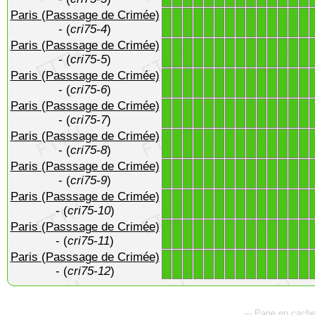
Paris (Passsage de Crimée)
1
1
1
1
1
1
1
1
1
1
1
1
1
1
- (
cri75-4
)
Paris (Passsage de Crimée)
1
1
1
1
1
1
1
1
1
1
1
1
1
1
- (
cri75-5
)
Paris (Passsage de Crimée)
1
1
1
1
1
1
1
1
1
1
1
1
1
1
- (
cri75-6
)
Paris (Passsage de Crimée)
1
1
1
1
1
1
1
1
1
1
1
1
1
1
- (
cri75-7
)
Paris (Passsage de Crimée)
1
1
1
1
1
1
1
1
1
1
1
1
1
1
- (
cri75-8
)
Paris (Passsage de Crimée)
1
1
1
1
1
1
1
1
1
1
1
1
1
1
- (
cri75-9
)
Paris (Passsage de Crimée)
1
1
1
1
1
1
1
1
1
1
1
1
1
1
- (
cri75-10
)
Paris (Passsage de Crimée)
1
1
1
1
1
1
1
1
1
1
1
1
1
1
- (
cri75-11
)
Paris (Passsage de Crimée)
1
1
1
1
1
1
1
1
1
1
1
1
1
1
- (
cri75-12
)
--- Page en cache