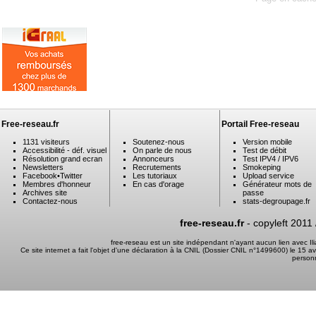
Free-reseau.fr
Portail Free-reseau
1131 visiteurs
Soutenez-nous
Version mobile
Accessibilité - déf. visuel
On parle de nous
Test de débit
Résolution grand ecran
Annonceurs
Test IPV4 / IPV6
Newsletters
Recrutements
Smokeping
Facebook
•
Twitter
Les tutoriaux
Upload service
Membres d'honneur
En cas d'orage
Générateur mots de
Archives site
passe
Contactez-nous
stats-degroupage.fr
free-reseau.fr
- copyleft 2011
free-reseau est un site indépendant n'ayant aucun lien avec I
Ce site internet a fait l'objet d'une déclaration à la CNIL (Dossier CNIL n°1499600) le 15 a
person