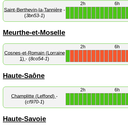
2h
6h
Saint-Berthevin-la-Tannière
-
1
1
1
1
1
1
1
1
1
1
1
1
1
1
(
3bn53-1
)
Meurthe-et-Moselle
2h
6h
Cosnes-et-Romain (Lorraine
1
X
X
X
X
X
X
X
X
X
X
X
X
X
1)
- (
8co54-1
)
Haute-Saône
2h
6h
Champlitte (Leffond)
-
1
1
1
1
1
1
1
1
1
1
1
1
1
1
(
cf970-1
)
Haute-Savoie