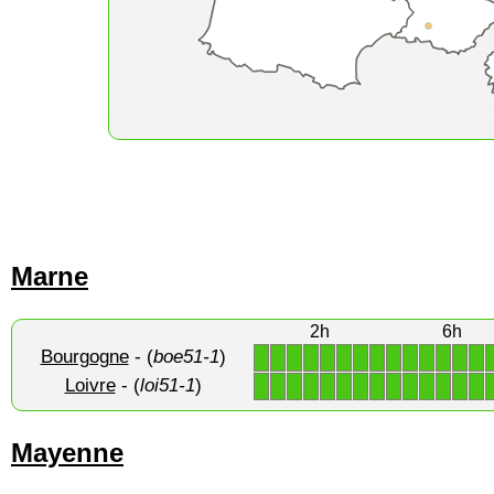
Marne
2h
6h
Bourgogne
- (
boe51-1
)
1
1
1
1
1
1
1
1
1
1
1
1
1
1
Loivre
- (
loi51-1
)
1
1
1
1
1
1
1
1
1
1
1
1
1
1
Mayenne