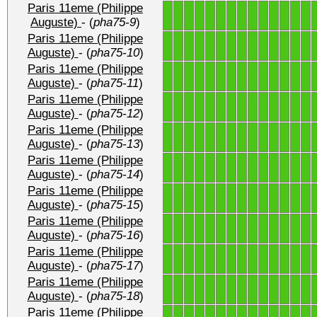
Paris 11eme (Philippe
1
1
1
1
1
1
1
1
1
1
1
1
1
1
Auguste)
- (
pha75-9
)
Paris 11eme (Philippe
1
1
1
1
1
1
1
1
1
1
1
1
1
1
Auguste)
- (
pha75-10
)
Paris 11eme (Philippe
1
1
1
1
1
1
1
1
1
1
1
1
1
1
Auguste)
- (
pha75-11
)
Paris 11eme (Philippe
1
1
1
1
1
1
1
1
1
1
1
1
1
1
Auguste)
- (
pha75-12
)
Paris 11eme (Philippe
1
1
1
1
1
1
1
1
1
1
1
1
1
1
Auguste)
- (
pha75-13
)
Paris 11eme (Philippe
1
1
1
1
1
1
1
1
1
1
1
1
1
1
Auguste)
- (
pha75-14
)
Paris 11eme (Philippe
1
1
1
1
1
1
1
1
1
1
1
1
1
1
Auguste)
- (
pha75-15
)
Paris 11eme (Philippe
1
1
1
1
1
1
1
1
1
1
1
1
1
1
Auguste)
- (
pha75-16
)
Paris 11eme (Philippe
1
1
1
1
1
1
1
1
1
1
1
1
1
1
Auguste)
- (
pha75-17
)
Paris 11eme (Philippe
1
1
1
1
1
1
1
1
1
1
1
1
1
1
Auguste)
- (
pha75-18
)
Paris 11eme (Philippe