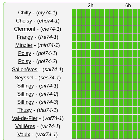
2h
6h
Chilly
- (
cly74-1
)
1
1
1
1
1
1
1
1
1
1
1
1
1
1
Choisy
- (
cho74-1
)
1
1
1
1
1
1
1
1
1
1
1
1
1
1
Clermont
- (
cle74-1
)
1
1
1
1
1
1
1
1
1
1
1
1
1
1
Frangy
- (
fra74-1
)
1
1
1
1
1
1
1
1
1
1
1
1
1
1
Minzier
- (
min74-1
)
1
1
1
1
1
1
1
1
1
1
1
1
1
1
Poisy
- (
poi74-1
)
1
1
1
1
1
1
1
1
1
1
1
1
1
1
Poisy
- (
poi74-2
)
1
1
1
1
1
1
1
1
1
1
1
1
1
1
Sallenôves
- (
sal74-1
)
1
1
1
1
1
1
1
1
1
1
1
1
1
1
Seyssel
- (
ses74-1
)
1
1
1
1
1
1
1
1
1
1
1
1
1
1
Sillingy
- (
sil74-1
)
1
1
1
1
1
1
1
1
1
1
1
1
1
1
Sillingy
- (
sil74-2
)
1
1
1
1
1
1
1
1
1
1
1
1
1
1
Sillingy
- (
sil74-3
)
1
1
1
1
1
1
1
1
1
1
1
1
1
1
Thusy
- (
thu74-1
)
1
1
1
1
1
1
1
1
1
1
1
1
1
1
Val-de-Fier
- (
vdf74-1
)
1
1
1
1
1
1
1
1
1
1
1
1
1
1
Vallières
- (
vlr74-1
)
1
1
1
1
1
1
1
1
1
1
1
1
1
1
Vaulx
- (
vax74-1
)
1
1
1
1
1
1
1
1
1
1
1
1
1
1