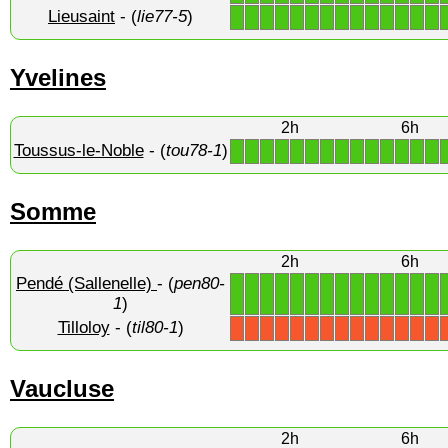
Lieusaint
- (
lie77-5
)
1
1
1
1
1
1
1
1
1
1
1
1
1
1
Yvelines
2h
6h
Toussus-le-Noble
- (
tou78-1
)
1
1
1
1
1
1
1
1
1
1
1
1
1
1
Somme
2h
6h
Pendé (Sallenelle)
- (
pen80-
1
1
1
1
1
1
1
1
1
1
1
1
1
1
1
)
Tilloloy
- (
til80-1
)
X
X
X
X
X
X
X
X
X
X
X
X
X
X
Vaucluse
2h
6h