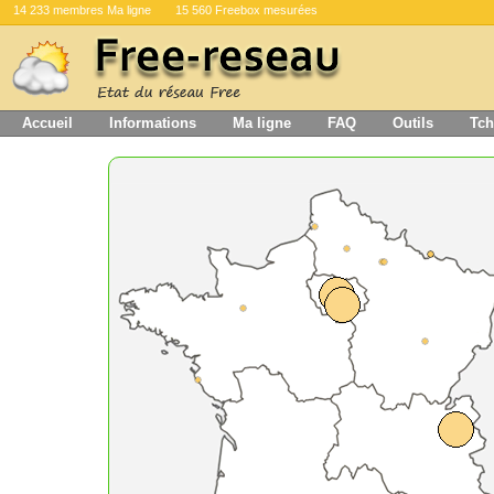
14 233 membres Ma ligne
15 560 Freebox mesurées
Accueil
Informations
Ma ligne
FAQ
Outils
Tch