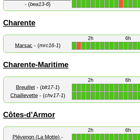
1
1
1
1
1
1
1
1
1
1
1
1
1
X
- (
bea13-6
)
Charente
2h
6h
Marsac
- (
mrc16-1
)
1
1
1
1
1
1
1
1
1
1
1
1
1
X
Charente-Maritime
2h
6h
Breuillet
- (
blt17-1
)
1
1
1
1
1
1
1
1
1
1
1
1
1
1
Chaillevette
- (
chv17-1
)
1
1
1
1
1
1
1
1
1
1
1
1
1
1
Côtes-d'Armor
2h
6h
Plévenon (La Motte)
-