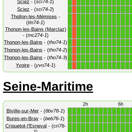
Sciez
- (
sci74-1
)
1
1
1
1
1
1
1
1
1
1
1
1
1
X
Sciez
- (
sci74-2
)
1
1
1
1
1
1
1
1
1
1
1
1
1
X
Thollon-les-Mémises
-
1
1
1
1
1
1
1
1
1
1
1
1
1
X
(
tln74-1
)
Thonon-les-Bains (Marclaz)
1
1
1
1
1
1
1
1
1
1
1
1
1
X
- (
mc274-1
)
Thonon-les-Bains
- (
tho74-1
)
1
1
1
1
1
1
1
1
1
1
1
1
1
X
Thonon-les-Bains
- (
tho74-2
)
1
1
1
1
1
1
1
1
1
1
1
1
1
X
Thonon-les-Bains
- (
tho74-3
)
1
1
1
1
1
1
1
1
1
1
1
1
1
X
Yvoire
- (
yvo74-1
)
1
1
1
1
1
1
1
1
1
1
1
1
1
X
Seine-Maritime
2h
6h
Biville-sur-Mer
- (
6bv76-1
)
1
1
1
1
1
1
1
1
1
1
1
1
1
1
Bures-en-Bray
- (
beb76-1
)
1
1
1
1
1
1
1
1
1
1
1
1
1
1
Criquetot-l'Esneval
- (
cri76-
1
1
1
1
1
1
1
1
1
1
1
1
1
1
1
)