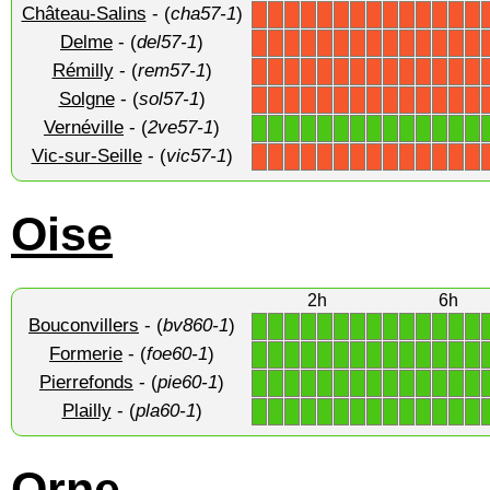
Château-Salins
- (
cha57-1
)
X
X
X
X
X
X
X
X
X
X
X
X
X
X
Delme
- (
del57-1
)
X
X
X
X
X
X
X
X
X
X
X
X
X
X
Rémilly
- (
rem57-1
)
X
X
X
X
X
X
X
X
X
X
X
X
X
X
Solgne
- (
sol57-1
)
X
X
X
X
X
X
X
X
X
X
X
X
X
X
Vernéville
- (
2ve57-1
)
1
1
1
1
1
1
1
1
1
1
1
1
1
1
Vic-sur-Seille
- (
vic57-1
)
X
X
X
X
X
X
X
X
X
X
X
X
X
X
Oise
2h
6h
Bouconvillers
- (
bv860-1
)
1
1
1
1
1
1
1
1
1
1
1
1
1
1
Formerie
- (
foe60-1
)
1
1
1
1
1
1
1
1
1
1
1
1
1
1
Pierrefonds
- (
pie60-1
)
1
1
1
1
1
1
1
1
1
1
1
1
1
1
Plailly
- (
pla60-1
)
1
1
1
1
1
1
1
1
1
1
1
1
1
1
Orne