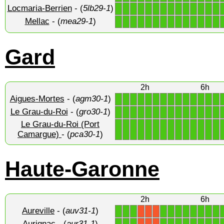
Locmaria-Berrien
- (
5lb29-1
)
1
1
1
1
1
1
1
1
1
1
1
1
1
1
Mellac
- (
mea29-1
)
1
1
1
1
1
1
1
1
1
1
1
1
1
1
Gard
2h
6h
Aigues-Mortes
- (
agm30-1
)
1
1
1
1
1
1
1
1
1
1
1
1
1
1
Le Grau-du-Roi
- (
gro30-1
)
1
1
1
1
1
1
1
1
1
1
1
1
1
1
Le Grau-du-Roi (Port
1
1
1
1
1
1
1
1
1
1
1
1
1
1
Camargue)
- (
pca30-1
)
Haute-Garonne
2h
6h
Aureville
- (
auv31-1
)
1
1
1
1
1
1
1
1
1
1
1
X
X
X
Aurignac
- (
aur31-1
)