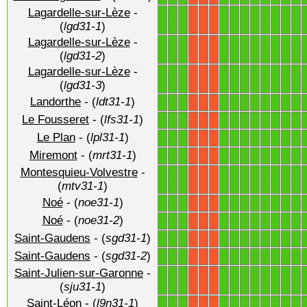
Lagardelle-sur-Lèze
-
1
1
1
1
1
1
1
1
1
1
1
X
X
X
(
lgd31-1
)
Lagardelle-sur-Lèze
-
1
1
1
1
1
1
1
1
1
1
1
X
X
X
(
lgd31-2
)
Lagardelle-sur-Lèze
-
1
1
1
1
1
1
1
1
1
1
1
X
X
X
(
lgd31-3
)
Landorthe
- (
ldt31-1
)
1
1
1
1
1
1
1
1
1
1
1
X
X
X
Le Fousseret
- (
lfs31-1
)
1
1
1
1
1
1
1
1
1
1
1
X
X
X
Le Plan
- (
lpl31-1
)
1
1
1
1
1
1
1
1
1
1
1
X
X
X
Miremont
- (
mrt31-1
)
1
1
1
1
1
1
1
1
1
1
1
X
X
X
Montesquieu-Volvestre
-
1
1
1
1
1
1
1
1
1
1
1
X
X
X
(
mtv31-1
)
Noé
- (
noe31-1
)
1
1
1
1
1
1
1
1
1
1
1
X
X
X
Noé
- (
noe31-2
)
1
1
1
1
1
1
1
1
1
1
1
X
X
X
Saint-Gaudens
- (
sgd31-1
)
1
1
1
1
1
1
1
1
1
1
1
X
X
X
Saint-Gaudens
- (
sgd31-2
)
1
1
1
1
1
1
1
1
1
1
1
X
X
X
Saint-Julien-sur-Garonne
-
1
1
1
1
1
1
1
1
1
1
1
X
X
X
(
sju31-1
)
Saint-Léon
- (
l9n31-1
)
1
1
1
1
1
1
1
1
1
1
1
X
X
X