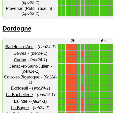
1
1
1
1
1
1
1
1
1
1
1
1
1
1
(
6pv22-1
)
Plévenon (Petit Trecelin)
-
1
1
1
1
1
1
1
1
1
1
1
1
1
1
(
5pv22-1
)
Dordogne
2h
6h
Badefols-d'Ans
- (
bad24-1
)
1
1
1
1
1
1
1
1
1
1
1
X
X
X
Belvès
- (
bel24-1
)
1
1
1
1
1
1
1
1
1
1
X
X
X
X
Carlux
- (
clx24-1
)
1
1
1
1
1
1
1
1
1
1
1
X
X
X
Cénac-et-Saint-Julien
-
1
1
1
1
1
1
1
1
1
1
X
X
X
X
(
cen24-1
)
Coux-et-Bigaroque
- (
9r124-
1
1
1
1
1
1
1
1
1
1
1
X
X
X
1
)
Excideuil
- (
exc24-1
)
1
1
1
1
1
1
1
1
1
1
X
X
X
X
La Bachellerie
- (
bac24-1
)
1
1
1
1
1
1
1
1
1
1
1
X
X
X
Lalinde
- (
lal24-1
)
1
1
1
1
1
1
1
1
1
1
X
X
X
X
Le Bugue
- (
leb24-1
)
1
1
1
1
1
1
1
1
1
1
X
X
X
X