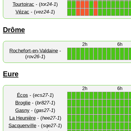
Tourtoirac
- (
tor24-1
)
1
1
1
1
1
1
1
1
1
1
X
X
X
X
Vézac
- (
vez24-1
)
1
1
1
1
1
1
1
1
1
1
X
X
X
X
Drôme
2h
6h
Rochefort-en-Valdaine
-
1
1
1
1
1
1
1
1
1
1
1
1
1
1
(
rov26-1
)
Eure
2h
6h
Écos
- (
ecs27-1
)
1
1
1
1
1
1
1
1
1
1
1
1
1
1
Broglie
- (
br827-1
)
1
1
1
1
1
1
1
1
1
1
1
1
1
1
Gasny
- (
gas27-1
)
1
1
1
1
1
1
1
1
1
1
1
1
1
1
La Heunière
- (
hee27-1
)
1
1
1
1
1
1
1
1
1
1
1
1
1
1
Sacquenville
- (
sqe27-1
)
1
1
1
1
1
1
1
1
1
1
1
1
1
1