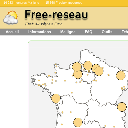
14 233 membres Ma ligne
15 560 Freebox mesurées
Accueil
Informations
Ma ligne
FAQ
Outils
Tch