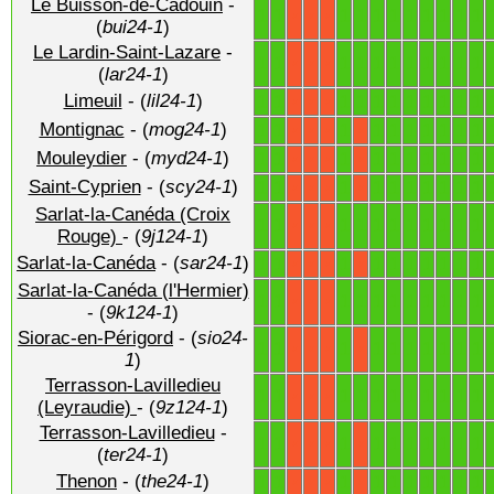
Le Buisson-de-Cadouin
-
1
1
1
1
1
1
1
1
1
1
1
X
X
X
(
bui24-1
)
Le Lardin-Saint-Lazare
-
1
1
1
1
1
1
1
1
1
1
1
X
X
X
(
lar24-1
)
Limeuil
- (
lil24-1
)
1
1
1
1
1
1
1
1
1
1
1
X
X
X
Montignac
- (
mog24-1
)
1
1
1
1
1
1
1
1
1
1
X
X
X
X
Mouleydier
- (
myd24-1
)
1
1
1
1
1
1
1
1
1
1
X
X
X
X
Saint-Cyprien
- (
scy24-1
)
1
1
1
1
1
1
1
1
1
1
X
X
X
X
Sarlat-la-Canéda (Croix
1
1
1
1
1
1
1
1
1
1
1
X
X
X
Rouge)
- (
9j124-1
)
Sarlat-la-Canéda
- (
sar24-1
)
1
1
1
1
1
1
1
1
1
1
X
X
X
X
Sarlat-la-Canéda (l'Hermier)
1
1
1
1
1
1
1
1
1
1
1
X
X
X
- (
9k124-1
)
Siorac-en-Périgord
- (
sio24-
1
1
1
1
1
1
1
1
1
1
X
X
X
X
1
)
Terrasson-Lavilledieu
1
1
1
1
1
1
1
1
1
1
1
X
X
X
(Leyraudie)
- (
9z124-1
)
Terrasson-Lavilledieu
-
1
1
1
1
1
1
1
1
1
1
X
X
X
X
(
ter24-1
)
Thenon
- (
the24-1
)
1
1
1
1
1
1
1
1
1
1
X
X
X
X