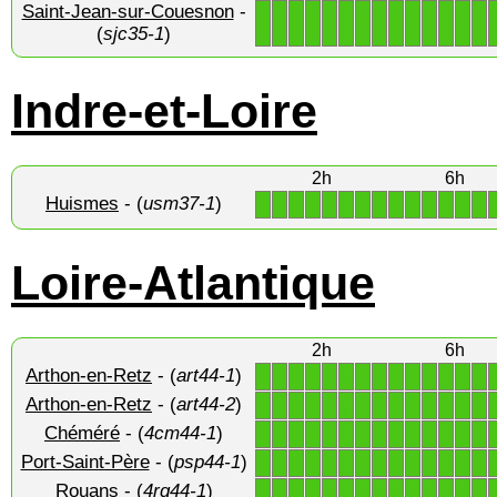
Saint-Jean-sur-Couesnon
-
1
1
1
1
1
1
1
1
1
1
1
1
1
1
(
sjc35-1
)
Indre-et-Loire
2h
6h
Huismes
- (
usm37-1
)
1
1
1
1
1
1
1
1
1
1
1
1
1
1
Loire-Atlantique
2h
6h
Arthon-en-Retz
- (
art44-1
)
1
1
1
1
1
1
1
1
1
1
1
1
1
1
Arthon-en-Retz
- (
art44-2
)
1
1
1
1
1
1
1
1
1
1
1
1
1
1
Chéméré
- (
4cm44-1
)
1
1
1
1
1
1
1
1
1
1
1
1
1
1
Port-Saint-Père
- (
psp44-1
)
1
1
1
1
1
1
1
1
1
1
1
1
1
1
Rouans
- (
4rq44-1
)
1
1
1
1
1
1
1
1
1
1
1
1
1
1