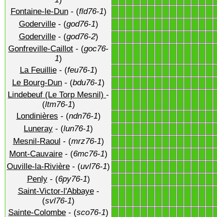
Fontaine-le-Dun
- (
fld76-1
)
1
1
1
1
1
1
1
1
1
1
1
1
1
1
Goderville
- (
god76-1
)
1
1
1
1
1
1
1
1
1
1
1
1
1
1
Goderville
- (
god76-2
)
1
1
1
1
1
1
1
1
1
1
1
1
1
1
Gonfreville-Caillot
- (
goc76-
1
1
1
1
1
1
1
1
1
1
1
1
1
1
1
)
La Feuillie
- (
feu76-1
)
1
1
1
1
1
1
1
1
1
1
1
1
1
1
Le Bourg-Dun
- (
bdu76-1
)
1
1
1
1
1
1
1
1
1
1
1
1
1
1
Lindebeuf (Le Torp Mesnil)
-
1
1
1
1
1
1
1
1
1
1
1
1
1
1
(
ltm76-1
)
Londinières
- (
ndn76-1
)
1
1
1
1
1
1
1
1
1
1
1
1
1
1
Luneray
- (
lun76-1
)
1
1
1
1
1
1
1
1
1
1
1
1
1
1
Mesnil-Raoul
- (
mrz76-1
)
1
1
1
1
1
1
1
1
1
1
1
1
1
1
Mont-Cauvaire
- (
6mc76-1
)
1
1
1
1
1
1
1
1
1
1
1
1
1
1
Ouville-la-Rivière
- (
uvl76-1
)
1
1
1
1
1
1
1
1
1
1
1
1
1
1
Penly
- (
6py76-1
)
1
1
1
1
1
1
1
1
1
1
1
1
1
1
Saint-Victor-l'Abbaye
-
1
1
1
1
1
1
1
1
1
1
1
1
1
1
(
svl76-1
)
Sainte-Colombe
- (
sco76-1
)
1
1
1
1
1
1
1
1
1
1
1
1
1
1