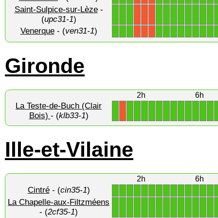
Saint-Sulpice-sur-Lèze
-
1
1
1
1
1
1
1
1
1
1
1
X
X
X
(
upc31-1
)
Venerque
- (
ven31-1
)
1
1
1
1
1
1
1
1
1
1
1
X
X
X
Gironde
2h
6h
La Teste-de-Buch (Clair
1
1
1
1
1
1
1
1
1
1
1
1
1
X
Bois)
- (
klb33-1
)
Ille-et-Vilaine
2h
6h
Cintré
- (
cin35-1
)
1
1
1
1
1
1
1
1
1
1
1
1
1
1
La Chapelle-aux-Filtzméens
1
1
1
1
1
1
1
1
1
1
1
1
1
1
- (
2cf35-1
)