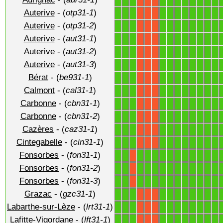
1
1
1
1
1
1
1
1
1
1
1
X
X
X
Auterive
- (
otp31-1
)
1
1
1
1
1
1
1
1
1
1
1
X
X
X
Auterive
- (
otp31-2
)
1
1
1
1
1
1
1
1
1
1
1
X
X
X
Auterive
- (
aut31-1
)
1
1
1
1
1
1
1
1
1
1
1
X
X
X
Auterive
- (
aut31-2
)
1
1
1
1
1
1
1
1
1
1
1
X
X
X
Auterive
- (
aut31-3
)
1
1
1
1
1
1
1
1
1
1
1
X
X
X
Bérat
- (
be931-1
)
1
1
1
1
1
1
1
1
1
1
1
X
X
X
Calmont
- (
cal31-1
)
1
1
1
1
1
1
1
1
1
1
1
X
X
X
Carbonne
- (
cbn31-1
)
1
1
1
1
1
1
1
1
1
1
1
X
X
X
Carbonne
- (
cbn31-2
)
1
1
1
1
1
1
1
1
1
1
1
X
X
X
Cazères
- (
caz31-1
)
1
1
1
1
1
1
1
1
1
1
1
X
X
X
Cintegabelle
- (
cin31-1
)
1
1
1
1
1
1
1
1
1
1
1
X
X
X
Fonsorbes
- (
fon31-1
)
1
1
1
1
1
1
1
1
1
1
1
1
1
X
Fonsorbes
- (
fon31-2
)
1
1
1
1
1
1
1
1
1
1
1
1
1
X
Fonsorbes
- (
fon31-3
)
1
1
1
1
1
1
1
1
1
1
1
1
1
X
Grazac
- (
gzc31-1
)
1
1
1
1
1
1
1
1
1
1
1
X
X
X
Labarthe-sur-Lèze
- (
lrt31-1
)
1
1
1
1
1
1
1
1
1
1
1
X
X
X
Lafitte-Vigordane
- (
lft31-1
)
1
1
1
1
1
1
1
1
1
1
1
X
X
X