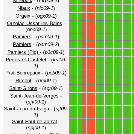
Mirepoix
- (
mrp09-1
)
1
1
1
1
1
1
1
1
1
1
1
X
X
X
Niaux
- (
nio09-1
)
1
1
1
1
1
1
1
1
1
1
1
X
X
X
Orgeix
- (
ogx09-1
)
1
1
1
1
1
1
1
1
1
1
1
X
X
X
Ornolac-Ussat-les-Bains
-
1
1
1
1
1
1
1
1
1
1
1
X
X
X
(
ono09-1
)
Pamiers
- (
pam09-1
)
1
1
1
1
1
1
1
1
1
1
1
X
X
X
Pamiers
- (
pam09-2
)
1
1
1
1
1
1
1
1
1
1
1
X
X
X
Pamiers (Pic)
- (
p3c09-1
)
1
1
1
1
1
1
1
1
1
1
1
X
X
X
Perles-et-Castelet
- (
ksl09-
1
1
1
1
1
1
1
1
1
1
1
X
X
X
1
)
Prat-Bonrepaux
- (
peb09-1
)
1
1
1
1
1
1
1
1
1
1
1
X
X
X
Rimont
- (
rim09-1
)
1
1
1
1
1
1
1
1
1
1
1
X
X
X
Saint-Girons
- (
sgr09-1
)
1
1
1
1
1
1
1
1
1
1
1
X
X
X
Saint-Jean-de-Verges
-
1
1
1
1
1
1
1
1
1
1
1
X
X
X
(
sjv09-1
)
Saint-Jean-du-Falga
- (
sjf09-
1
1
1
1
1
1
1
1
1
1
1
X
X
X
1
)
Saint-Paul-de-Jarrat
-
1
1
1
1
1
1
1
1
1
1
1
X
X
X
(
spj09-1
)