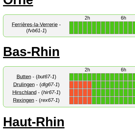
2h
6h
Ferrières-la-Verrerie
-
1
1
1
1
1
1
1
1
1
1
1
1
1
1
(
fvb61-1
)
Bas-Rhin
2h
6h
Butten
- (
but67-1
)
1
1
1
1
1
1
1
1
1
1
1
1
1
1
Drulingen
- (
dlg67-1
)
1
1
1
1
1
1
1
1
1
X
X
X
X
X
Hirschland
- (
hir67-1
)
1
1
1
1
1
1
1
1
1
X
X
X
X
X
Rexingen
- (
rex67-1
)
1
1
1
1
1
1
1
1
1
X
X
X
X
X
Haut-Rhin