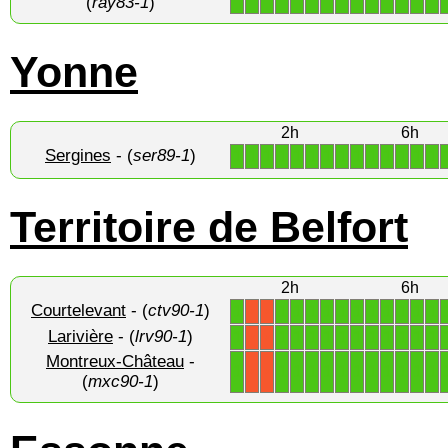
(
ray83-1
)
Yonne
2h
6h
Sergines
- (
ser89-1
)
1
1
1
1
1
1
1
1
1
1
1
1
1
1
Territoire de Belfort
2h
6h
Courtelevant
- (
ctv90-1
)
1
1
1
1
1
1
1
1
1
1
1
1
X
X
Larivière
- (
lrv90-1
)
1
1
1
1
1
1
1
1
1
1
1
1
X
X
Montreux-Château
-
1
1
1
1
1
1
1
1
1
1
1
1
X
X
(
mxc90-1
)