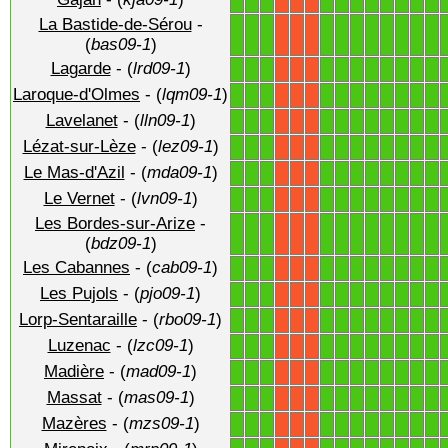
1
1
1
1
1
1
1
1
1
1
1
X
X
X
La Bastide-de-Sérou
-
1
1
1
1
1
1
1
1
1
1
1
X
X
X
(
bas09-1
)
Lagarde
- (
lrd09-1
)
1
1
1
1
1
1
1
1
1
1
1
X
X
X
Laroque-d'Olmes
- (
lqm09-1
)
1
1
1
1
1
1
1
1
1
1
1
X
X
X
Lavelanet
- (
lln09-1
)
1
1
1
1
1
1
1
1
1
1
1
X
X
X
Lézat-sur-Lèze
- (
lez09-1
)
1
1
1
1
1
1
1
1
1
1
1
X
X
X
Le Mas-d'Azil
- (
mda09-1
)
1
1
1
1
1
1
1
1
1
1
1
X
X
X
Le Vernet
- (
lvn09-1
)
1
1
1
1
1
1
1
1
1
1
1
X
X
X
Les Bordes-sur-Arize
-
1
1
1
1
1
1
1
1
1
1
1
X
X
X
(
bdz09-1
)
Les Cabannes
- (
cab09-1
)
1
1
1
1
1
1
1
1
1
1
1
X
X
X
Les Pujols
- (
pjo09-1
)
1
1
1
1
1
1
1
1
1
1
1
X
X
X
Lorp-Sentaraille
- (
rbo09-1
)
1
1
1
1
1
1
1
1
1
1
1
X
X
X
Luzenac
- (
lzc09-1
)
1
1
1
1
1
1
1
1
1
1
1
X
X
X
Madière
- (
mad09-1
)
1
1
1
1
1
1
1
1
1
1
1
X
X
X
Massat
- (
mas09-1
)
1
1
1
1
1
1
1
1
1
1
1
X
X
X
Mazères
- (
mzs09-1
)
1
1
1
1
1
1
1
1
1
1
1
X
X
X