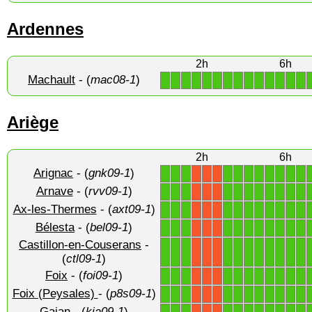
Ardennes
2h
6h
Machault
- (
mac08-1
)
1
1
1
1
1
1
1
1
1
1
1
1
1
1
Ariège
2h
6h
Arignac
- (
gnk09-1
)
1
1
1
1
1
1
1
1
1
1
1
X
X
X
Arnave
- (
rvv09-1
)
1
1
1
1
1
1
1
1
1
1
1
X
X
X
Ax-les-Thermes
- (
axt09-1
)
1
1
1
1
1
1
1
1
1
1
1
X
X
X
Bélesta
- (
bel09-1
)
1
1
1
1
1
1
1
1
1
1
1
X
X
X
Castillon-en-Couserans
-
1
1
1
1
1
1
1
1
1
1
1
X
X
X
(
ctl09-1
)
Foix
- (
foi09-1
)
1
1
1
1
1
1
1
1
1
1
1
X
X
X
Foix (Peysales)
- (
p8s09-1
)
1
1
1
1
1
1
1
1
1
1
1
X
X
X
Gajan
- (
kja09-1
)