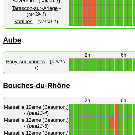
Saverdun
- (
sav09-1
)
1
1
1
1
1
1
1
1
1
1
1
X
X
X
Tarascon-sur-Ariège
-
1
1
1
1
1
1
1
1
1
1
1
X
X
X
(
tar09-1
)
Varilhes
- (
var09-1
)
1
1
1
1
1
1
1
1
1
1
1
X
X
X
Aube
2h
6h
Pouy-sur-Vannes
- (
p2v10-
1
1
1
1
1
1
1
1
1
1
1
1
1
1
1
)
Bouches-du-Rhône
2h
6h
Marseille 12eme (Beaumont)
1
1
1
1
1
1
1
1
1
1
1
1
1
X
- (
bea13-4
)
Marseille 12eme (Beaumont)
1
1
1
1
1
1
1
1
1
1
1
1
X
X
- (
bea13-5
)
Marseille 12eme (Beaumont)