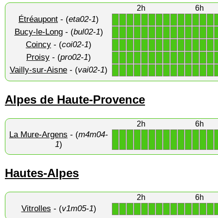
2h
6h
Étréaupont
- (
eta02-1
)
1
1
1
1
1
1
1
1
1
1
1
1
1
1
Bucy-le-Long
- (
bul02-1
)
1
1
1
1
1
1
1
1
1
1
1
1
1
1
Coincy
- (
coi02-1
)
1
1
1
1
1
1
1
1
1
1
1
1
1
1
Proisy
- (
pro02-1
)
1
1
1
1
1
1
1
1
1
1
1
1
1
1
Vailly-sur-Aisne
- (
vai02-1
)
1
1
1
1
1
1
1
1
1
1
1
1
1
1
Alpes de Haute-Provence
2h
6h
La Mure-Argens
- (
m4m04-
1
1
1
1
1
1
1
1
1
1
1
1
1
1
1
)
Hautes-Alpes
2h
6h
Vitrolles
- (
v1m05-1
)
1
1
1
1
1
1
1
1
1
1
1
1
1
1