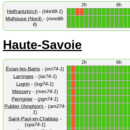
2h
6h
Helfrantzkirch
- (
hkk68-1
)
1
1
1
1
1
1
1
1
1
1
1
1
X
X
Mulhouse (Nord)
- (
mno68-
1
1
1
1
1
1
1
1
1
1
1
1
1
1
6
)
Haute-Savoie
2h
6h
Évian-les-Bains
- (
evi74-1
)
1
1
1
1
1
1
1
1
1
1
1
1
1
X
Larringes
- (
lar74-1
)
1
1
1
1
1
1
1
1
1
1
1
1
1
X
Lugrin
- (
lug74-1
)
1
1
1
1
1
1
1
1
1
1
1
1
1
X
Messery
- (
mes74-1
)
1
1
1
1
1
1
1
1
1
1
1
1
1
X
Perrignier
- (
pgn74-1
)
1
1
1
1
1
1
1
1
1
1
1
1
1
X
Publier (Amphion)
- (
am274-
1
1
1
1
1
1
1
1
1
1
1
1
1
X
1
)
Saint-Paul-en-Chablais
-
1
1
1
1
1
1
1
1
1
1
1
1
1
X
(
spa74-1
)