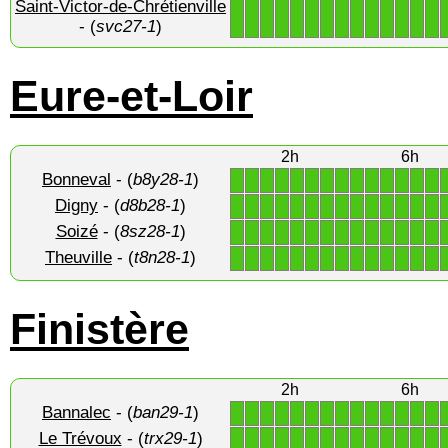
Saint-Victor-de-Chrétienville
1
1
1
1
1
1
1
1
1
1
1
1
1
1
- (
svc27-1
)
Eure-et-Loir
2h
6h
Bonneval
- (
b8y28-1
)
1
1
1
1
1
1
1
1
1
1
1
1
1
1
Digny
- (
d8b28-1
)
1
1
1
1
1
1
1
1
1
1
1
1
1
1
Soizé
- (
8sz28-1
)
1
1
1
1
1
1
1
1
1
1
1
1
1
1
Theuville
- (
t8n28-1
)
1
1
1
1
1
1
1
1
1
1
1
1
1
1
Finistère
2h
6h
Bannalec
- (
ban29-1
)
1
1
1
1
1
1
1
1
1
1
1
1
1
1
Le Trévoux
- (
trx29-1
)
1
1
1
1
1
1
1
1
1
1
1
1
1
1