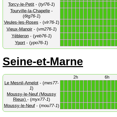
Torcy-le-Petit
- (
tyl76-1
)
1
1
1
1
1
1
1
1
1
1
1
1
1
1
Tourville-la-Chapelle
-
1
1
1
1
1
1
1
1
1
1
1
1
1
1
(
6tg76-1
)
Veules-les-Roses
- (
vlr76-1
)
1
1
1
1
1
1
1
1
1
1
1
1
1
1
Vieux-Manoir
- (
vm276-1
)
1
1
1
1
1
1
1
1
1
1
1
1
1
1
Yébleron
- (
yeb76-1
)
1
1
1
1
1
1
1
1
1
1
1
1
1
1
Yport
- (
ypo76-1
)
1
1
1
1
1
1
1
1
1
1
1
1
1
1
Seine-et-Marne
2h
6h
Le Mesnil-Amelot
- (
mes77-
1
1
1
1
1
1
1
1
1
1
1
1
1
1
1
)
Moussy-le-Neuf (Moussy
1
1
1
1
1
1
1
1
1
1
1
1
1
1
Rieux)
- (
myx77-1
)
Moussy-le-Neuf
- (
mou77-1
)
1
1
1
1
1
1
1
1
1
1
1
1
1
1