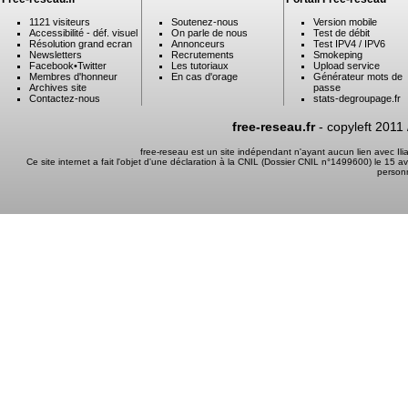
1121 visiteurs
Soutenez-nous
Version mobile
Accessibilité - déf. visuel
On parle de nous
Test de débit
Résolution grand ecran
Annonceurs
Test IPV4 / IPV6
Newsletters
Recrutements
Smokeping
Facebook
•
Twitter
Les tutoriaux
Upload service
Membres d'honneur
En cas d'orage
Générateur mots de
Archives site
passe
Contactez-nous
stats-degroupage.fr
free-reseau.fr
- copyleft 2011
free-reseau est un site indépendant n'ayant aucun lien avec I
Ce site internet a fait l'objet d'une déclaration à la CNIL (Dossier CNIL n°1499600) le 15 a
person