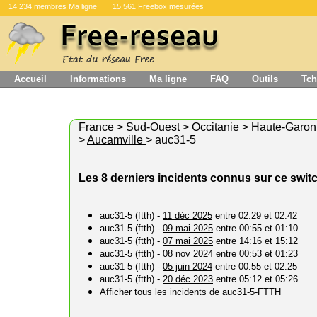
14 234 membres Ma ligne
15 561 Freebox mesurées
Accueil
Informations
Ma ligne
FAQ
Outils
Tch
France
>
Sud-Ouest
>
Occitanie
>
Haute-Garo
>
Aucamville
> auc31-5
Les 8 derniers incidents connus sur ce swit
auc31-5 (ftth) -
11 déc 2025
entre 02:29 et 02:42
auc31-5 (ftth) -
09 mai 2025
entre 00:55 et 01:10
auc31-5 (ftth) -
07 mai 2025
entre 14:16 et 15:12
auc31-5 (ftth) -
08 nov 2024
entre 00:53 et 01:23
auc31-5 (ftth) -
05 juin 2024
entre 00:55 et 02:25
auc31-5 (ftth) -
20 déc 2023
entre 05:12 et 05:26
Afficher tous les incidents de auc31-5-FTTH