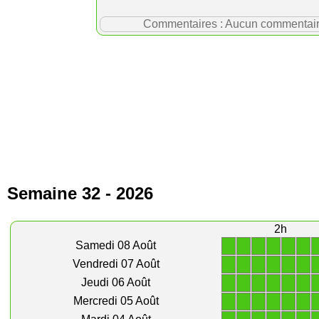
Commentaires : Aucun commentaire p
Semaine 32 - 2026
2h
1
1
1
1
1
1
Samedi 08 Août
1
1
1
1
1
1
Vendredi 07 Août
1
1
1
1
1
1
Jeudi 06 Août
1
1
1
1
1
1
Mercredi 05 Août