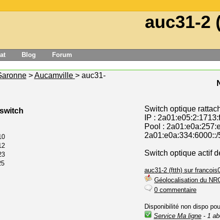
auc31-2 (
at
Blog
Forum
Garonne
>
Aucamville
> auc31-
Switch optique rattac
 switch
IP : 2a01:e05:2:1713:
Pool : 2a01:e0a:257:e
2a01:e0a:334:6000::/
10
12
Switch optique actif 
23
25
auc31-2 (ftth) sur francois0
Géolocalisation du NR
0 commentaire
Disponibilité non dispo po
Service Ma ligne
- 1 ab