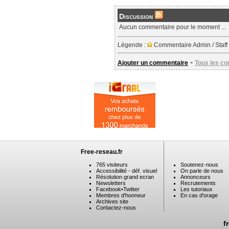
Discussion
Aucun commentaire pour le moment ...
Légende :
Commentaire Admin / Staff
-
Ajouter un commentaire
Tous les c
Free-reseau.fr
765 visiteurs
Soutenez-nous
Accessibilité - déf. visuel
On parle de nous
Résolution grand ecran
Annonceurs
Newsletters
Recrutements
Facebook
•
Twitter
Les tutoriaux
Membres d'honneur
En cas d'orage
Archives site
Contactez-nous
f