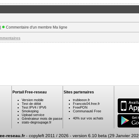
 |
Commentaire d'un membre Ma ligne
ommentaires
Portail Free-reseau
Sites partenaires
Version mobile
trubleeon.fr
Test de débit
Francois04.free.fr
Test IPV4 / IPV6
FreePON
Smokeping
Communauté Free
Upload service
40% sur vos achats
Générateur mots de passe
stats-degroupage.fr
ree-reseau.fr
- copyleft 2011 / 2026 -
version 6.10 beta (29 Janvier 202