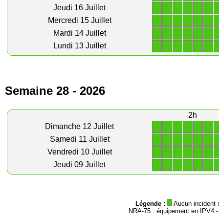
1
1
1
1
1
1
Jeudi 16 Juillet
1
1
1
1
1
1
Mercredi 15 Juillet
1
1
1
1
1
1
Mardi 14 Juillet
1
1
1
1
1
1
Lundi 13 Juillet
Semaine 28 - 2026
2h
1
1
1
1
1
1
Dimanche 12 Juillet
1
1
1
1
1
1
Samedi 11 Juillet
1
1
1
1
1
1
Vendredi 10 Juillet
1
1
1
1
1
1
Jeudi 09 Juillet
Légende :
Aucun incident 
NRA-75 : équipement en IPV4 