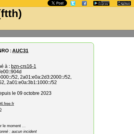
ftth)
NRO :
AUC31
hé à :
bzn-crs16-1
fe00::904d
000::/52, 2a01:e0a:2d3:2000::/52,
52, 2a01:e0a:3b1:1000::/52
depuis le 09 octobre 2023
4.free.fr
O
ur le moment ...
onné : aucun incident