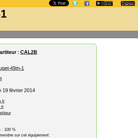
-1
rtiteur :
CAL2B
uget-49m-1
3
 19 février 2014
.fr
.fr
rtiteur
rs : 100 %
membre sur cet équipement.