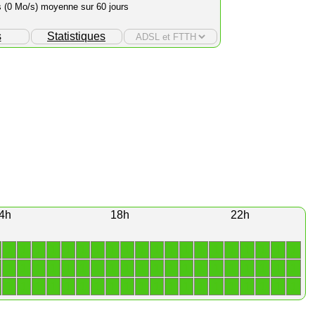
s (0 Mo/s) moyenne sur 60 jours
s
Statistiques
4h
18h
22h
1
1
1
1
1
1
1
1
1
1
1
1
1
1
1
1
1
1
1
1
1
1
1
1
1
1
1
1
1
1
1
1
1
1
1
1
1
1
1
1
1
1
1
1
1
1
1
1
1
1
1
1
1
1
1
1
1
1
1
1