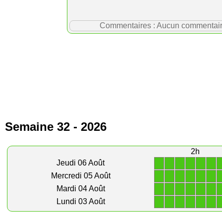
Commentaires : Aucun commentaire p
Semaine 32 - 2026
2h
1
1
1
1
1
1
Jeudi 06 Août
1
1
1
1
1
1
Mercredi 05 Août
1
1
1
1
1
1
Mardi 04 Août
1
1
1
1
1
1
Lundi 03 Août