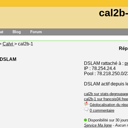
cal2b
at
Blog
Forum
>
Calvi
> cal2b-1
Répa
e DSLAM
DSLAM rattaché à :
p
IP : 78.254.24.4
Pool : 78.218.250.0/2
DSLAM actif depuis le
cal2b sur stats-degroupage
cal2b-1 sur francois04.free
Géolocalisation du répa
0 commentaire
Disponibilité sur 30 jou
Service Ma ligne
- Aucun 