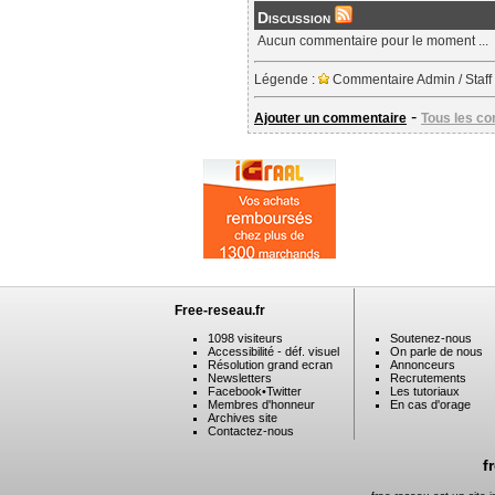
Discussion
Aucun commentaire pour le moment ...
Légende :
Commentaire Admin / Staff
-
Ajouter un commentaire
Tous les c
Free-reseau.fr
1098 visiteurs
Soutenez-nous
Accessibilité - déf. visuel
On parle de nous
Résolution grand ecran
Annonceurs
Newsletters
Recrutements
Facebook
•
Twitter
Les tutoriaux
Membres d'honneur
En cas d'orage
Archives site
Contactez-nous
f