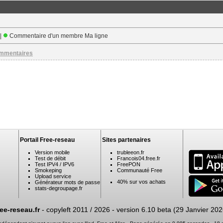
 |
Commentaire d'un membre Ma ligne
ommentaires
Portail Free-reseau
Sites partenaires
Version mobile
trubleeon.fr
Test de débit
Francois04.free.fr
Test IPV4 / IPV6
FreePON
Smokeping
Communauté Free
Upload service
40% sur vos achats
Générateur mots de passe
stats-degroupage.fr
ree-reseau.fr
- copyleft 2011 / 2026 -
version 6.10 beta (29 Janvier 202