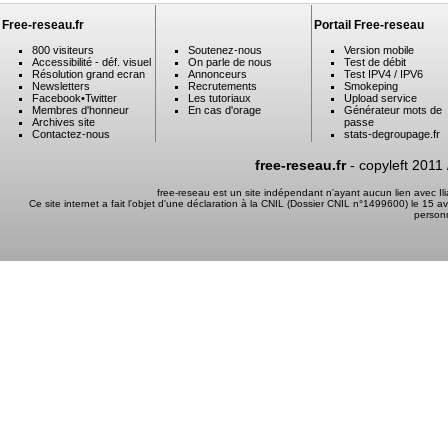
Free-reseau.fr
Portail Free-reseau
800 visiteurs
Soutenez-nous
Version mobile
Accessibilité - déf. visuel
On parle de nous
Test de débit
Résolution grand ecran
Annonceurs
Test IPV4 / IPV6
Newsletters
Recrutements
Smokeping
Facebook
•
Twitter
Les tutoriaux
Upload service
Membres d'honneur
En cas d'orage
Générateur mots de
Archives site
passe
Contactez-nous
stats-degroupage.fr
free-reseau.fr
- copyleft 2011
free-reseau est un site indépendant n'ayant aucun lien avec I
Ce site internet a fait l'objet d'une déclaration à la CNIL (Dossier CNIL n°1499600) le 15 a
person