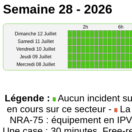
Semaine 28 - 2026
2h
6h
1
1
1
1
1
1
1
1
1
1
1
1
1
1
Dimanche 12 Juillet
1
1
1
1
1
1
1
1
1
1
1
1
1
1
Samedi 11 Juillet
1
1
1
1
1
1
1
1
1
1
1
1
1
1
Vendredi 10 Juillet
1
1
1
1
1
1
1
1
1
1
1
1
1
1
Jeudi 09 Juillet
1
1
1
1
1
1
1
1
1
1
1
1
1
1
Mercredi 08 Juillet
Légende :
Aucun incident su
en cours sur ce secteur -
La 
NRA-75 : équipement en IPV
Une case : 30 minutes. Free-r