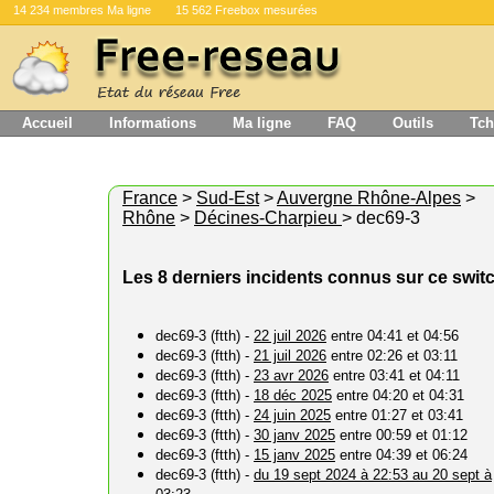
14 234 membres Ma ligne
15 562 Freebox mesurées
Accueil
Informations
Ma ligne
FAQ
Outils
Tch
France
>
Sud-Est
>
Auvergne Rhône-Alpes
>
Rhône
>
Décines-Charpieu
> dec69-3
Les 8 derniers incidents connus sur ce swit
dec69-3 (ftth) -
22 juil 2026
entre 04:41 et 04:56
dec69-3 (ftth) -
21 juil 2026
entre 02:26 et 03:11
dec69-3 (ftth) -
23 avr 2026
entre 03:41 et 04:11
dec69-3 (ftth) -
18 déc 2025
entre 04:20 et 04:31
dec69-3 (ftth) -
24 juin 2025
entre 01:27 et 03:41
dec69-3 (ftth) -
30 janv 2025
entre 00:59 et 01:12
dec69-3 (ftth) -
15 janv 2025
entre 04:39 et 06:24
dec69-3 (ftth) -
du 19 sept 2024 à 22:53 au 20 sept à