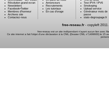
Résolution grand ecran
Annonceurs
Test IPV4 / IPV6
Newsletters
Recrutements
Smokeping
Facebook
•
Twitter
Les tutoriaux
Upload service
Membres d'honneur
En cas d'orage
Générateur mots de
Archives site
passe
Contactez-nous
stats-degroupage.fr
free-reseau.fr
- copyleft 2011
free-reseau est un site indépendant n'ayant aucun lien avec I
Ce site internet a fait l'objet d'une déclaration à la CNIL (Dossier CNIL n°1499600) le 15 a
person