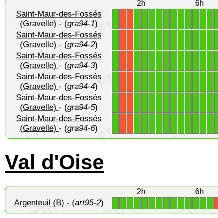
2h
6h
Saint-Maur-des-Fossés
1
1
1
1
1
1
1
1
1
1
1
1
X
X
(Gravelle)
- (
gra94-1
)
Saint-Maur-des-Fossés
1
1
1
1
1
1
1
1
1
1
1
1
X
X
(Gravelle)
- (
gra94-2
)
Saint-Maur-des-Fossés
1
1
1
1
1
1
1
1
1
1
1
1
X
X
(Gravelle)
- (
gra94-3
)
Saint-Maur-des-Fossés
1
1
1
1
1
1
1
1
1
1
1
1
X
X
(Gravelle)
- (
gra94-4
)
Saint-Maur-des-Fossés
1
1
1
1
1
1
1
1
1
1
1
1
X
X
(Gravelle)
- (
gra94-5
)
Saint-Maur-des-Fossés
1
1
1
1
1
1
1
1
1
1
1
1
X
X
(Gravelle)
- (
gra94-6
)
Val d'Oise
2h
6h
Argenteuil (B)
- (
art95-2
)
1
1
1
1
1
1
1
1
1
1
1
1
1
1