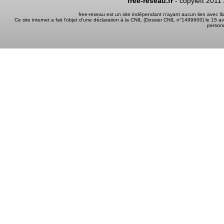
free-reseau.fr
- copyleft 2011
free-reseau est un site indépendant n'ayant aucun lien avec I
Ce site internet a fait l'objet d'une déclaration à la CNIL (Dossier CNIL n°1499600) le 15 a
person