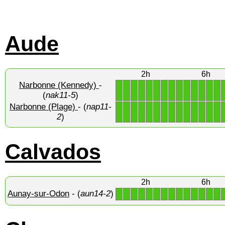
Aude
2h
6h
Narbonne (Kennedy)
-
1
1
1
1
1
1
1
1
1
1
1
1
1
1
(
nak11-5
)
Narbonne (Plage)
- (
nap11-
1
1
1
1
1
1
1
1
1
1
1
1
1
1
2
)
Calvados
2h
6h
Aunay-sur-Odon
- (
aun14-2
)
1
1
1
1
1
1
1
1
1
1
1
1
1
1