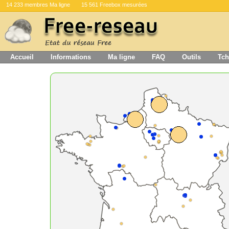
14 233 membres Ma ligne
15 561 Freebox mesurées
Accueil
Informations
Ma ligne
FAQ
Outils
Tch