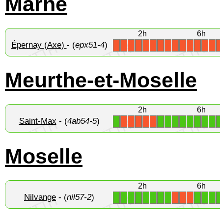
Marne
2h
6h
Épernay (Axe)
- (
epx51-4
)
X
X
X
X
X
X
X
X
X
X
X
X
X
X
Meurthe-et-Moselle
2h
6h
Saint-Max
- (
4ab54-5
)
1
1
1
1
1
1
1
1
1
X
X
X
X
X
Moselle
2h
6h
Nilvange
- (
nil57-2
)
1
1
1
1
1
1
1
1
1
1
1
X
X
X