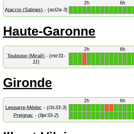
2h
6h
Ajaccio (Salines)
- (
asl2a-3
)
1
1
1
1
1
1
1
1
1
1
1
1
1
1
Haute-Garonne
2h
6h
Toulouse (Mirail)
- (
mir31-
1
1
1
1
1
1
1
1
1
1
1
1
1
X
11
)
Gironde
2h
6h
Lesparre-Médoc
- (
l3s33-3
)
1
1
1
1
1
1
1
1
1
1
1
1
X
X
Preignac
- (
9pr33-2
)
1
1
1
1
1
1
1
1
1
1
1
1
1
1