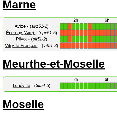
Marne
2h
6h
Avize
- (
avz51-2
)
1
1
1
1
1
1
1
1
1
1
1
1
X
X
Épernay (Axe)
- (
epx51-5
)
X
X
X
X
X
X
X
X
X
X
X
X
X
X
Plivot
- (
pli51-2
)
1
1
1
1
1
1
1
1
1
1
1
1
X
X
Vitry-le-François
- (
vit51-3
)
X
X
X
X
X
X
X
X
X
X
X
X
X
X
Meurthe-et-Moselle
2h
6h
Lunéville
- (
3ll54-5
)
1
1
1
1
1
1
1
1
1
1
1
1
1
1
Moselle