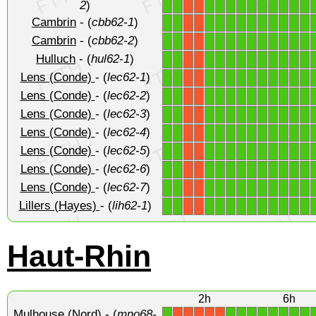
2
)
Cambrin
- (
cbb62-1
)
1
1
1
1
1
1
1
1
1
1
1
1
X
X
Cambrin
- (
cbb62-2
)
1
1
1
1
1
1
1
1
1
1
1
1
X
X
Hulluch
- (
hul62-1
)
1
1
1
1
1
1
1
1
1
1
1
1
X
X
Lens (Conde)
- (
lec62-1
)
1
1
1
1
1
1
1
1
1
1
1
1
X
X
Lens (Conde)
- (
lec62-2
)
1
1
1
1
1
1
1
1
1
1
1
1
X
X
Lens (Conde)
- (
lec62-3
)
1
1
1
1
1
1
1
1
1
1
1
1
X
X
Lens (Conde)
- (
lec62-4
)
1
1
1
1
1
1
1
1
1
1
1
1
X
X
Lens (Conde)
- (
lec62-5
)
1
1
1
1
1
1
1
1
1
1
1
1
X
X
Lens (Conde)
- (
lec62-6
)
1
1
1
1
1
1
1
1
1
1
1
1
X
X
Lens (Conde)
- (
lec62-7
)
1
1
1
1
1
1
1
1
1
1
1
1
X
X
Lillers (Hayes)
- (
lih62-1
)
1
1
1
1
1
1
1
1
1
1
1
1
X
X
Haut-Rhin
2h
6h
Mulhouse (Nord)
- (
mno68-