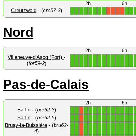
2h
6h
Creutzwald
- (
cre57-3
)
1
1
1
1
1
1
1
1
1
1
X
X
X
X
Nord
2h
6h
Villeneuve-d'Ascq (Fort)
-
1
1
1
1
1
1
1
1
1
1
1
1
1
1
(
for59-2
)
Pas-de-Calais
2h
6h
Barlin
- (
bar62-3
)
1
1
1
1
1
1
1
1
1
1
1
1
1
X
Barlin
- (
bar62-5
)
1
1
1
1
1
1
1
1
1
1
1
1
1
X
Bruay-la-Buissière
- (
bru62-
1
1
1
1
1
1
1
1
1
1
1
1
1
X
4
)