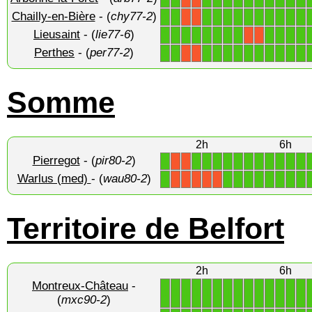
Chailly-en-Bière
- (
chy77-2
)
1
1
1
1
1
1
1
1
1
1
1
1
X
X
Lieusaint
- (
lie77-6
)
1
1
1
1
1
1
1
1
1
1
1
1
X
X
Perthes
- (
per77-2
)
1
1
1
1
1
1
1
1
1
1
1
1
X
X
Somme
2h
6h
Pierregot
- (
pir80-2
)
1
1
1
1
1
1
1
1
1
1
1
1
X
X
Warlus (med)
- (
wau80-2
)
1
1
1
1
1
1
1
1
1
X
X
X
X
X
Territoire de Belfort
2h
6h
Montreux-Château
-
1
1
1
1
1
1
1
1
1
1
1
1
1
1
(
mxc90-2
)