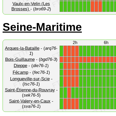
Vaulx-en-Velin (Les
1
1
1
1
1
1
1
1
1
1
1
X
X
X
Brosses)
- (
bro69-2
)
Seine-Maritime
2h
6h
Arques-la-Bataille
- (
arq76-
1
1
1
1
1
1
1
1
1
1
X
X
X
X
1
)
Bois-Guillaume
- (
bgd76-3
)
X
X
X
X
X
X
X
X
X
X
X
X
X
X
Dieppe
- (
die76-1
)
1
1
1
1
1
1
1
1
1
1
X
X
X
X
Fécamp
- (
fec76-1
)
1
1
1
1
1
1
1
1
1
1
X
X
X
X
Longueville-sur-Scie
-
1
1
1
1
1
1
1
1
1
1
X
X
X
X
(
lsc76-1
)
Saint-Étienne-du-Rouvray
-
1
1
1
1
1
1
1
1
1
1
1
1
1
X
(
sek76-5
)
Saint-Valery-en-Caux
-
1
1
1
1
1
1
1
1
1
1
X
X
X
X
(
sva76-1
)