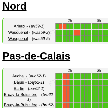
Nord
2h
6h
Arleux
- (
arl59-1
)
1
1
1
1
1
1
1
1
1
1
1
1
X
X
Wasquehal
- (
was59-2
)
1
1
1
1
1
1
1
1
1
1
1
1
X
X
Wasquehal
- (
was59-5
)
1
1
1
1
1
1
1
1
1
1
1
1
1
1
Pas-de-Calais
2h
6h
Auchel
- (
auc62-1
)
1
1
1
1
1
1
1
1
1
1
1
1
X
X
Bajus
- (
baj62-1
)
1
1
1
1
1
1
1
1
1
1
1
1
X
X
Barlin
- (
bar62-1
)
1
1
1
1
1
1
1
1
1
1
1
1
X
X
Bruay-la-Buissière
- (
bru62-
1
1
1
1
1
1
1
1
1
1
1
1
X
X
1
)
Bruay-la-Buissière
- (
bru62-
1
1
1
1
1
1
1
1
1
1
1
1
X
X