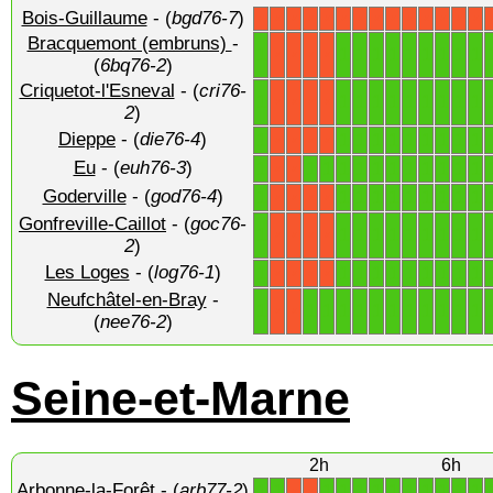
Bois-Guillaume
- (
bgd76-7
)
X
X
X
X
X
X
X
X
X
X
X
X
X
X
Bracquemont (embruns)
-
1
1
1
1
1
1
1
1
1
1
X
X
X
X
(
6bq76-2
)
Criquetot-l'Esneval
- (
cri76-
1
1
1
1
1
1
1
1
1
1
X
X
X
X
2
)
Dieppe
- (
die76-4
)
1
1
1
1
1
1
1
1
1
1
X
X
X
X
Eu
- (
euh76-3
)
1
1
1
1
1
1
1
1
1
1
1
1
X
X
Goderville
- (
god76-4
)
1
1
1
1
1
1
1
1
1
1
X
X
X
X
Gonfreville-Caillot
- (
goc76-
1
1
1
1
1
1
1
1
1
1
X
X
X
X
2
)
Les Loges
- (
log76-1
)
1
1
1
1
1
1
1
1
1
1
X
X
X
X
Neufchâtel-en-Bray
-
1
1
1
1
1
1
1
1
1
1
1
1
X
X
(
nee76-2
)
Seine-et-Marne
2h
6h
Arbonne-la-Forêt
- (
arb77-2
)
1
1
1
1
1
1
1
1
1
1
1
1
X
X