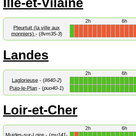
Ille-et-Vilaine
2h
6h
Pleurtuit (la ville aux
1
X
X
X
X
X
X
X
X
X
X
X
X
X
monniers)
- (
8vm35-3
)
Landes
2h
6h
Laglorieuse
- (
ll640-2
)
1
1
1
1
1
1
1
1
1
1
1
1
1
1
Pujo-le-Plan
- (
puo40-1
)
1
1
1
1
1
1
1
1
1
1
1
1
1
1
Loir-et-Cher
2h
6h
Muides-sur-Loire
- (
mu141-