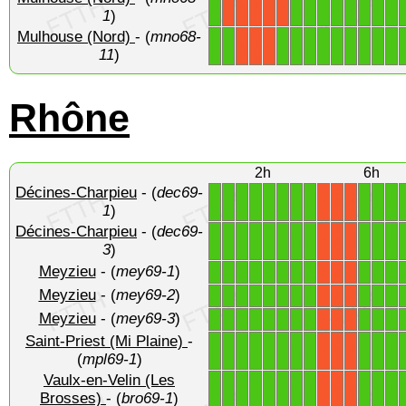
1
1
1
1
1
1
1
1
1
X
X
X
X
X
1
)
Mulhouse (Nord)
- (
mno68-
1
1
1
1
1
1
1
1
1
1
1
X
X
X
11
)
Rhône
2h
6h
Décines-Charpieu
- (
dec69-
1
1
1
1
1
1
1
1
1
1
1
X
X
X
1
)
Décines-Charpieu
- (
dec69-
1
1
1
1
1
1
1
1
1
1
1
X
X
X
3
)
Meyzieu
- (
mey69-1
)
1
1
1
1
1
1
1
1
1
1
1
X
X
X
Meyzieu
- (
mey69-2
)
1
1
1
1
1
1
1
1
1
1
1
X
X
X
Meyzieu
- (
mey69-3
)
1
1
1
1
1
1
1
1
1
1
1
X
X
X
Saint-Priest (Mi Plaine)
-
1
1
1
1
1
1
1
1
1
1
1
X
X
X
(
mpl69-1
)
Vaulx-en-Velin (Les
1
1
1
1
1
1
1
1
1
1
1
X
X
X
Brosses)
- (
bro69-1
)