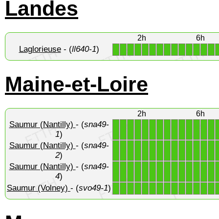
Landes
2h
6h
Laglorieuse
- (
ll640-1
)
1
1
1
1
1
1
1
1
1
1
1
1
1
1
Maine-et-Loire
2h
6h
Saumur (Nantilly)
- (
sna49-
1
1
1
1
1
1
1
1
1
1
1
1
1
1
1
)
Saumur (Nantilly)
- (
sna49-
1
1
1
1
1
1
1
1
1
1
1
1
1
1
2
)
Saumur (Nantilly)
- (
sna49-
1
1
1
1
1
1
1
1
1
1
1
1
1
1
4
)
Saumur (Volney)
- (
svo49-1
)
1
1
1
1
1
1
1
1
1
1
1
1
1
1