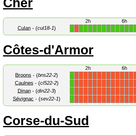
Cher
2h
6h
Culan
- (
cul18-1
)
1
1
1
1
1
1
1
1
1
1
1
1
1
X
Côtes-d'Armor
2h
6h
Broons
- (
bns22-2
)
1
X
X
X
X
X
X
X
X
X
X
X
X
X
Caulnes
- (
cl522-2
)
1
X
X
X
X
X
X
X
X
X
X
X
X
X
Dinan
- (
din22-3
)
1
X
X
X
X
X
X
X
X
X
X
X
X
X
Sévignac
- (
sev22-1
)
1
X
X
X
X
X
X
X
X
X
X
X
X
X
Corse-du-Sud