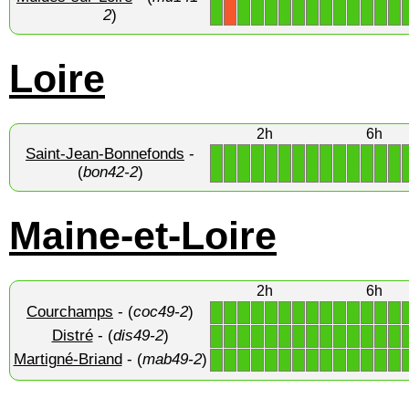
1
1
1
1
1
1
1
1
1
1
1
1
1
X
2
)
Loire
2h
6h
Saint-Jean-Bonnefonds
-
1
1
1
1
1
1
1
1
1
1
1
1
1
1
(
bon42-2
)
Maine-et-Loire
2h
6h
Courchamps
- (
coc49-2
)
1
1
1
1
1
1
1
1
1
1
1
1
1
1
Distré
- (
dis49-2
)
1
1
1
1
1
1
1
1
1
1
1
1
1
1
Martigné-Briand
- (
mab49-2
)
1
1
1
1
1
1
1
1
1
1
1
1
1
1