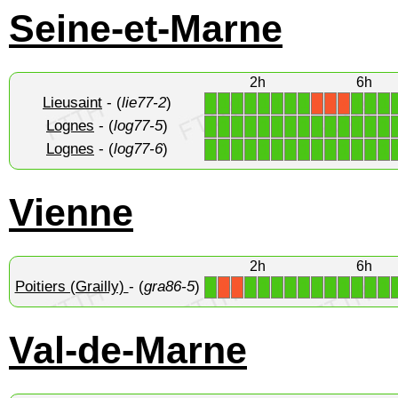
Seine-et-Marne
2h
6h
Lieusaint
- (
lie77-2
)
1
1
1
1
1
1
1
1
1
1
1
X
X
X
Lognes
- (
log77-5
)
1
1
1
1
1
1
1
1
1
1
1
1
1
1
Lognes
- (
log77-6
)
1
1
1
1
1
1
1
1
1
1
1
1
1
1
Vienne
2h
6h
Poitiers (Grailly)
- (
gra86-5
)
1
1
1
1
1
1
1
1
1
1
1
1
X
X
Val-de-Marne