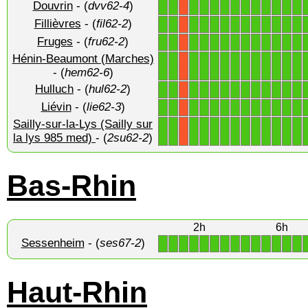
Douvrin
- (
dvv62-4
)
1
1
1
1
1
1
1
1
1
1
1
1
1
X
Fillièvres
- (
fil62-2
)
1
1
1
1
1
1
1
1
1
1
1
1
1
X
Fruges
- (
fru62-2
)
1
1
1
1
1
1
1
1
1
1
1
1
1
X
Hénin-Beaumont (Marches)
1
1
1
1
1
1
1
1
1
1
1
1
1
X
- (
hem62-6
)
Hulluch
- (
hul62-2
)
1
1
1
1
1
1
1
1
1
1
1
1
1
X
Liévin
- (
lie62-3
)
1
1
1
1
1
1
1
1
1
1
1
1
1
X
Sailly-sur-la-Lys (Sailly sur
1
1
1
1
1
1
1
1
1
1
1
1
1
X
la lys 985 med)
- (
2su62-2
)
Bas-Rhin
2h
6h
Sessenheim
- (
ses67-2
)
1
1
1
1
1
1
1
1
1
1
1
1
1
1
Haut-Rhin