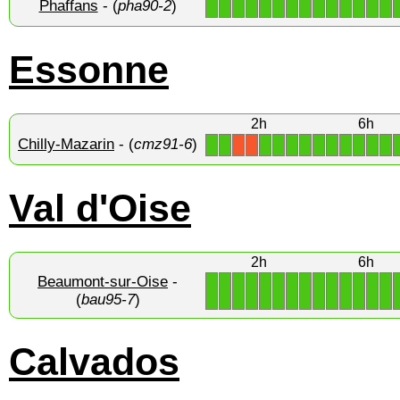
Phaffans
- (
pha90-2
)
1
1
1
1
1
1
1
1
1
1
1
1
1
1
Essonne
2h
6h
Chilly-Mazarin
- (
cmz91-6
)
1
1
1
1
1
1
1
1
1
1
1
1
X
X
Val d'Oise
2h
6h
Beaumont-sur-Oise
-
1
1
1
1
1
1
1
1
1
1
1
1
1
1
(
bau95-7
)
Calvados