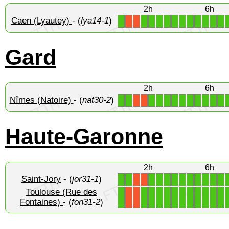
2h
6h
Caen (Lyautey)
- (
lya14-1
)
1
1
1
1
1
1
1
1
1
1
1
1
X
X
Gard
2h
6h
Nîmes (Natoire)
- (
nat30-2
)
1
1
1
1
1
1
1
1
1
1
1
1
X
X
Haute-Garonne
2h
6h
Saint-Jory
- (
jor31-1
)
1
1
1
1
1
1
1
1
1
1
1
1
X
X
Toulouse (Rue des
1
1
1
1
1
1
1
1
1
1
1
1
X
X
Fontaines)
- (
fon31-2
)