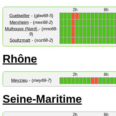
2h
6h
Guebwiller
- (
gbw68-5
)
1
1
1
1
1
1
1
1
1
1
1
1
X
X
Merxheim
- (
mex68-2
)
1
1
1
1
1
1
1
1
1
1
1
1
1
X
Mulhouse (Nord)
- (
mno68-
1
1
1
1
1
1
1
1
1
1
1
1
1
X
9
)
Soultzmatt
- (
soz68-2
)
1
1
1
1
1
1
1
1
1
1
1
1
1
X
Rhône
2h
6h
Meyzieu
- (
mey69-7
)
1
1
1
1
1
1
1
1
1
1
1
1
X
X
Seine-Maritime
2h
6h