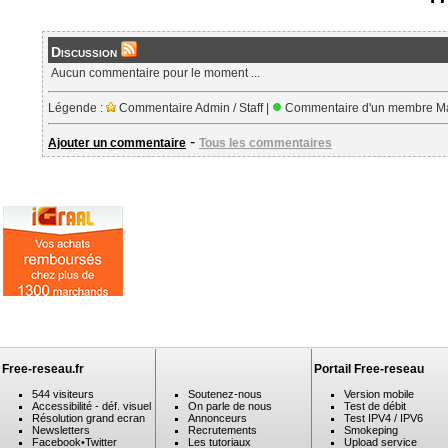
Discussion
Aucun commentaire pour le moment ...
Légende :
Commentaire Admin / Staff |
Commentaire d'un membre Ma
-
Ajouter un commentaire
Tous les commentaires
Free-reseau.fr
Portail Free-reseau
544 visiteurs
Soutenez-nous
Version mobile
Accessibilité - déf. visuel
On parle de nous
Test de débit
Résolution grand ecran
Annonceurs
Test IPV4 / IPV6
Newsletters
Recrutements
Smokeping
Facebook
•
Twitter
Les tutoriaux
Upload service