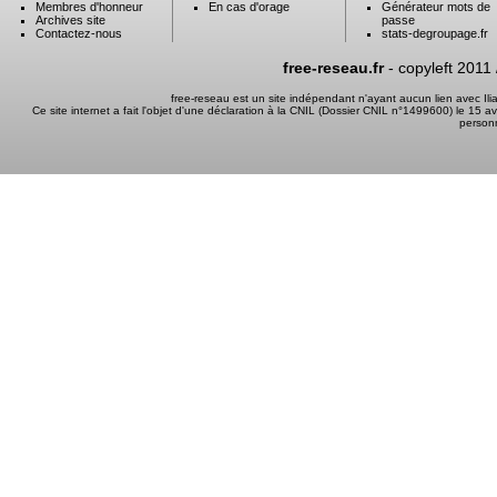
Membres d'honneur
En cas d'orage
Générateur mots de
Archives site
passe
Contactez-nous
stats-degroupage.fr
free-reseau.fr
- copyleft 2011
free-reseau est un site indépendant n'ayant aucun lien avec I
Ce site internet a fait l'objet d'une déclaration à la CNIL (Dossier CNIL n°1499600) le 15 a
person