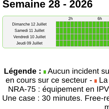
Semaine 28 - 2026
2h
6h
1
1
1
1
1
1
1
1
1
1
1
1
1
1
Dimanche 12 Juillet
1
1
1
1
1
1
1
1
1
1
1
1
1
1
Samedi 11 Juillet
1
1
1
1
1
1
1
1
1
1
1
1
1
1
Vendredi 10 Juillet
1
1
1
1
1
1
1
1
1
1
1
1
1
1
Jeudi 09 Juillet
Légende :
Aucun incident su
en cours sur ce secteur -
La 
NRA-75 : équipement en IPV
Une case : 30 minutes. Free-r
m