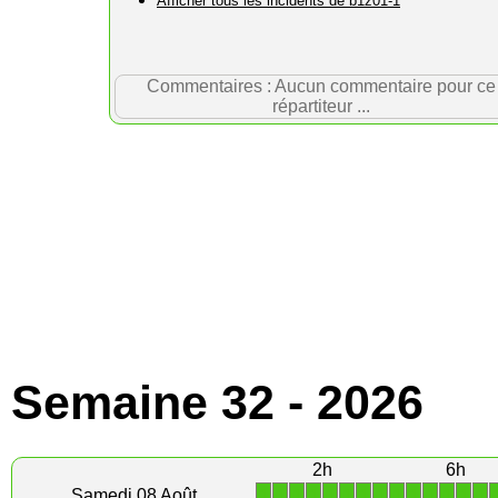
Afficher tous les incidents de b1z01-1
Commentaires : Aucun commentaire pour ce
répartiteur ...
Semaine 32 - 2026
2h
6h
1
1
1
1
1
1
1
1
1
1
1
1
1
1
Samedi 08 Août