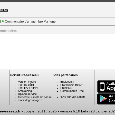
taires
 |
Commentaire d'un membre Ma ligne
ommentaires
Portail Free-reseau
Sites partenaires
Version mobile
trubleeon.fr
Test de débit
Francois04.free.fr
Test IPV4 / IPV6
FreePON
Smokeping
Communauté Free
Upload service
40% sur vos achats
Générateur mots de passe
stats-degroupage.fr
ree-reseau.fr
- copyleft 2011 / 2026 -
version 6.10 beta (29 Janvier 202