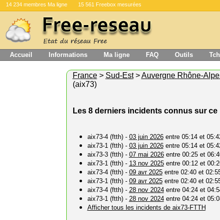
14 234 membres Ma ligne
15 561 Freebox mesurées
Accueil
Informations
Ma ligne
FAQ
Outils
Tch
France
>
Sud-Est
>
Auvergne Rhône-Alpe
(aix73)
Les 8 derniers incidents connus sur c
aix73-4 (ftth) -
03 juin 2026
entre 05:14 et 05:4
aix73-1 (ftth) -
03 juin 2026
entre 05:14 et 05:4
aix73-3 (ftth) -
07 mai 2026
entre 00:25 et 06:4
aix73-1 (ftth) -
13 nov 2025
entre 00:12 et 00:2
aix73-4 (ftth) -
09 avr 2025
entre 02:40 et 02:5
aix73-1 (ftth) -
09 avr 2025
entre 02:40 et 02:5
aix73-4 (ftth) -
28 nov 2024
entre 04:24 et 04:5
aix73-1 (ftth) -
28 nov 2024
entre 04:24 et 05:0
Afficher tous les incidents de aix73-FTTH