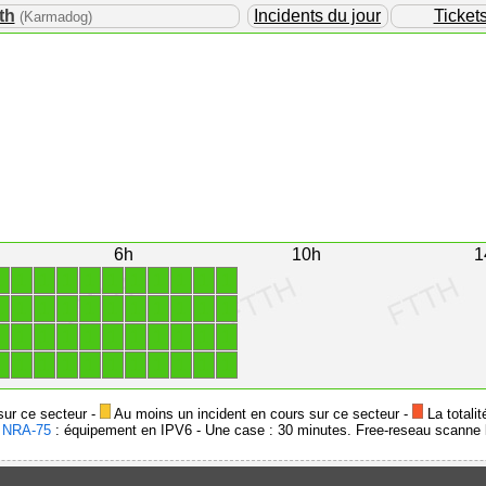
th
Incidents du jour
Ticket
(Karmadog)
6h
10h
1
1
1
1
1
1
1
1
1
1
1
1
1
1
1
1
1
1
1
1
1
1
1
1
1
1
1
1
1
1
1
1
1
1
1
1
1
1
1
1
1
1
1
1
1
sur ce secteur -
Au moins un incident en cours sur ce secteur -
La totalit
-
NRA-75
: équipement en IPV6 - Une case : 30 minutes. Free-reseau scanne l