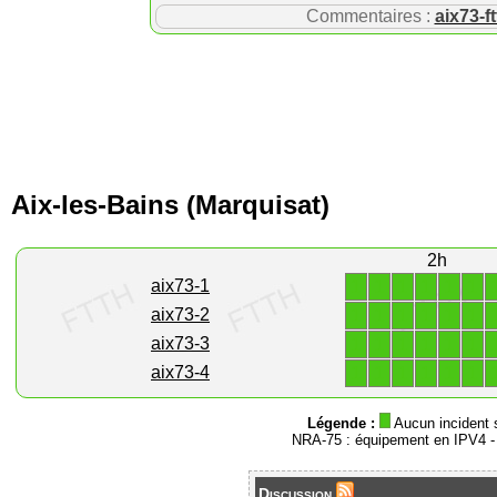
Commentaires :
aix73-ft
Aix-les-Bains (Marquisat)
2h
1
1
1
1
1
1
aix73-1
1
1
1
1
1
1
aix73-2
1
1
1
1
1
1
aix73-3
1
1
1
1
1
1
aix73-4
Légende :
Aucun incident 
NRA-75 : équipement en IPV4 
Discussion