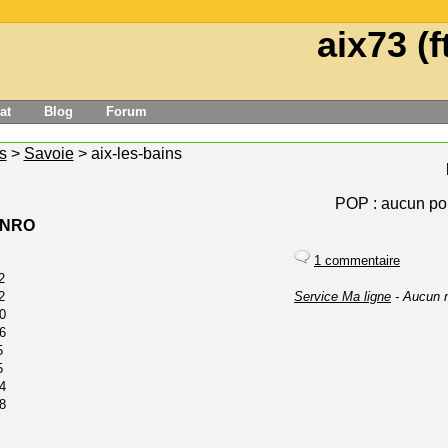
aix73 (f
at
Blog
Forum
s
>
Savoie
> aix-les-bains
POP : aucun pou
e NRO
1 commentaire
2
2
Service Ma ligne
- Aucun 
0
6
5
5
4
8