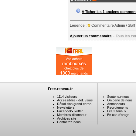
Afficher les 1 anciens commen
Légende :
Commentaire Admin / Staff
-
Ajouter un commentaire
Tous les c
Free-reseau.fr
1114 visiteurs
Soutenez-nous
Accessibilité - déf. visuel
On parle de nous
Résolution grand ecran
Annonceurs
Newsletters
Recrutements
Facebook
•
Twitter
Les tutoriaux
Membres d'honneur
En cas d'orage
Archives site
Contactez-nous
f