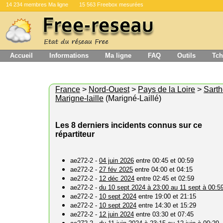
14 234 membres Ma ligne
15 563 Freebox mesurées
Accueil
Informations
Ma ligne
FAQ
Outils
Tch
France
>
Nord-Ouest
>
Pays de la Loire
>
Sart
Marigne-laille
(Marigné-Laillé)
Les 8 derniers incidents connus sur ce
répartiteur
ae272-2 -
04 juin 2026
entre 00:45 et 00:59
ae272-2 -
27 fév 2025
entre 04:00 et 04:15
ae272-2 -
12 déc 2024
entre 02:45 et 02:59
ae272-2 -
du 10 sept 2024 à 23:00 au 11 sept à 00:5
ae272-2 -
10 sept 2024
entre 19:00 et 21:15
ae272-2 -
10 sept 2024
entre 14:30 et 15:29
ae272-2 -
12 juin 2024
entre 03:30 et 07:45