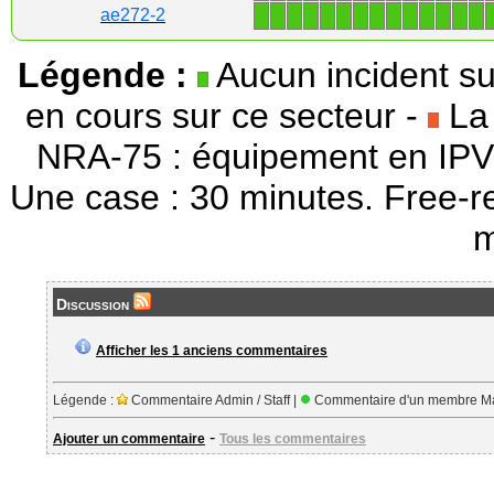
1
1
1
1
1
1
1
1
1
1
1
1
1
1
ae272-2
Légende :
Aucun incident su
en cours sur ce secteur -
La 
NRA-75 : équipement en IPV
Une case : 30 minutes. Free-r
m
Discussion
Afficher les 1 anciens commentaires
Légende :
Commentaire Admin / Staff |
Commentaire d'un membre Ma
-
Ajouter un commentaire
Tous les commentaires