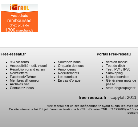
Free-reseau.fr
Portail Free-reseau
967 visiteurs
Soutenez-nous
Version mobile
Accessibilité - déf. visuel
On parle de nous
Test de débit
Résolution grand ecran
Annonceurs
Test IPV4 / IPV6
Newsletters
Recrutements
Smokeping
Facebook
•
Twitter
Les tutoriaux
Upload service
Membres d'honneur
En cas d'orage
Générateur mots de
Archives site
passe
Contactez-nous
stats-degroupage.fr
free-reseau.fr
- copyleft 2011
free-reseau est un site indépendant n'ayant aucun lien avec I
Ce site internet a fait l'objet d'une déclaration à la CNIL (Dossier CNIL n°1499600) le 15 a
person