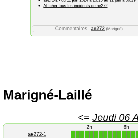
ae272-2 -
du 11 juin 2024 à 23:15 au 12 juin à 00:29
Afficher tous les incidents de ae272
Commentaires :
ae272
(Marigné)
Marigné-Laillé
<=
Jeudi 06 
2h
6h
1
1
1
1
1
1
1
1
1
1
1
1
1
1
ae272-1