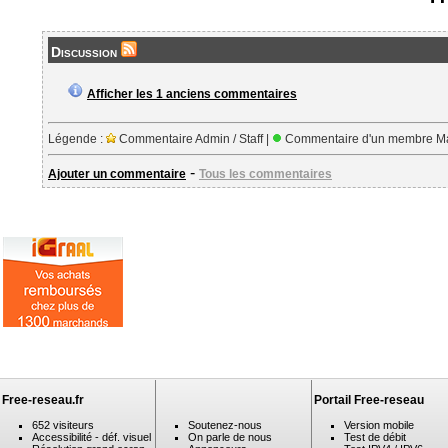
Discussion
Afficher les 1 anciens commentaires
Légende :
Commentaire Admin / Staff |
Commentaire d'un membre Ma
-
Ajouter un commentaire
Tous les commentaires
Free-reseau.fr
Portail Free-reseau
652 visiteurs
Soutenez-nous
Version mobile
Accessibilité - déf. visuel
On parle de nous
Test de débit