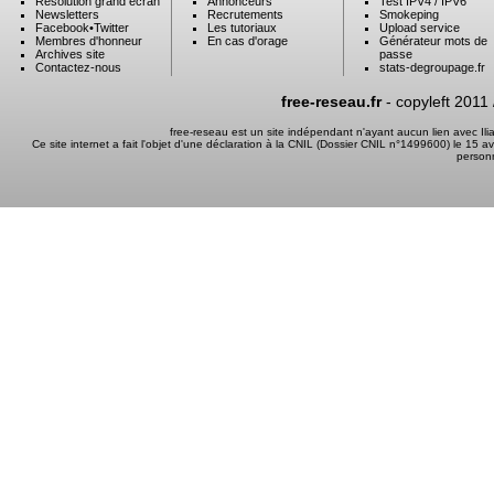
Résolution grand ecran
Annonceurs
Test IPV4 / IPV6
Newsletters
Recrutements
Smokeping
Facebook
•
Twitter
Les tutoriaux
Upload service
Membres d'honneur
En cas d'orage
Générateur mots de
Archives site
passe
Contactez-nous
stats-degroupage.fr
free-reseau.fr
- copyleft 2011
free-reseau est un site indépendant n'ayant aucun lien avec I
Ce site internet a fait l'objet d'une déclaration à la CNIL (Dossier CNIL n°1499600) le 15 a
person