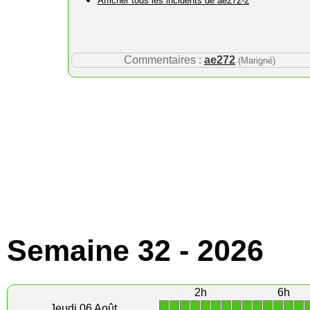
Afficher tous les incidents de ae272-2
Commentaires :
ae272
(Marigné)
Semaine 32 - 2026
2h
6h
1
1
1
1
1
1
1
1
1
1
1
1
1
1
Jeudi 06 Août