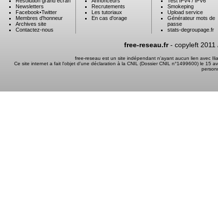
Résolution grand ecran
Annonceurs
Test IPV4 / IPV6
Newsletters
Recrutements
Smokeping
Facebook
•
Twitter
Les tutoriaux
Upload service
Membres d'honneur
En cas d'orage
Générateur mots de
Archives site
passe
Contactez-nous
stats-degroupage.fr
free-reseau.fr
- copyleft 2011
free-reseau est un site indépendant n'ayant aucun lien avec I
Ce site internet a fait l'objet d'une déclaration à la CNIL (Dossier CNIL n°1499600) le 15 a
person