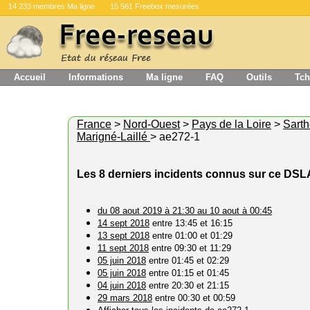
14 233 membres Ma ligne
15 561 Freebox mesurées
Accueil
Informations
Ma ligne
FAQ
Outils
Tch
France
>
Nord-Ouest
>
Pays de la Loire
>
Sart
Marigné-Laillé
> ae272-1
Les 8 derniers incidents connus sur ce DS
du 08 aout 2019 à 21:30 au 10 aout à 00:45
14 sept 2018
entre 13:45 et 16:15
13 sept 2018
entre 01:00 et 01:29
11 sept 2018
entre 09:30 et 11:29
05 juin 2018
entre 01:45 et 02:29
05 juin 2018
entre 01:15 et 01:45
04 juin 2018
entre 20:30 et 21:15
29 mars 2018
entre 00:30 et 00:59