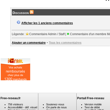
Discussion
Afficher les 1 anciens commentaires
Légende :
Commentaire Admin / Staff |
Commentaire d'un membre Ma
-
Ajouter un commentaire
Tous les commentaires
Free-reseau.fr
Portail Free-reseau
756 visiteurs
Soutenez-nous
Version mobile
Accessibilité - déf. visuel
On parle de nous
Test de débit