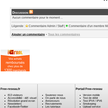
Discussion
Aucun commentaire pour le moment ...
Légende :
Commentaire Admin / Staff |
Commentaire d'un membre Ma
-
Ajouter un commentaire
Tous les commentaires
Free-reseau.fr
Portail Free-reseau
813 visiteurs
Soutenez-nous
Version mobile
Accessibilité - déf. visuel
On parle de nous
Test de débit
Résolution grand ecran
Annonceurs
Test IPV4 / IPV6
Newsletters
Recrutements
Smokeping
Facebook
•
Twitter
Les tutoriaux
Upload service