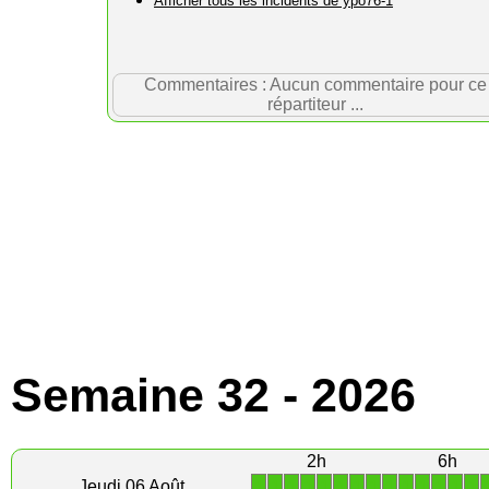
Afficher tous les incidents de ypo76-1
Commentaires : Aucun commentaire pour ce
répartiteur ...
Semaine 32 - 2026
2h
6h
1
1
1
1
1
1
1
1
1
1
1
1
1
1
Jeudi 06 Août