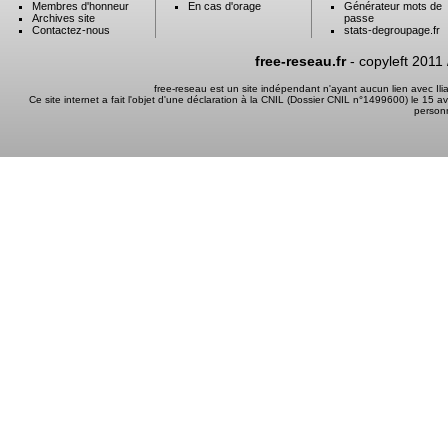
Membres d'honneur
En cas d'orage
Générateur mots de
Archives site
passe
Contactez-nous
stats-degroupage.fr
free-reseau.fr
- copyleft 2011
free-reseau est un site indépendant n'ayant aucun lien avec I
Ce site internet a fait l'objet d'une déclaration à la CNIL (Dossier CNIL n°1499600) le 15 a
person