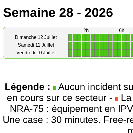
Semaine 28 - 2026
2h
6h
1
1
1
1
1
1
1
1
1
1
1
1
1
1
Dimanche 12 Juillet
1
1
1
1
1
1
1
1
1
1
1
1
1
1
Samedi 11 Juillet
1
1
1
1
1
1
1
1
1
1
1
1
1
1
Vendredi 10 Juillet
Légende :
Aucun incident su
en cours sur ce secteur -
La 
NRA-75 : équipement en IPV
Une case : 30 minutes. Free-r
m