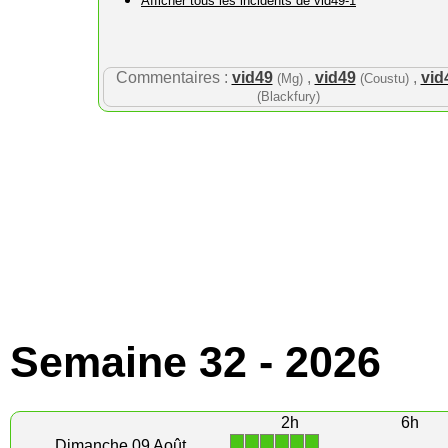
Afficher tous les incidents de vid49-1
Commentaires :
vid49
,
vid49
,
vid
(Mg)
(Coustu)
(Blackfury)
Semaine 32 - 2026
2h
6h
1
1
1
1
1
1
Dimanche 09 Août