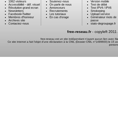
1062 visiteurs
Soutenez-nous
Version mobile
Accessibilité - déf. visuel
On parle de nous
Test de débit
Résolution grand ecran
Annonceurs
Test IPV4 / IPV6
Newsletters
Recrutements
Smokeping
Facebook
•
Twitter
Les tutoriaux
Upload service
Membres d'honneur
En cas d'orage
Générateur mots de
Archives site
passe
Contactez-nous
stats-degroupage.fr
free-reseau.fr
- copyleft 2011
free-reseau est un site indépendant n'ayant aucun lien avec I
Ce site internet a fait l'objet d'une déclaration à la CNIL (Dossier CNIL n°1499600) le 15 a
person