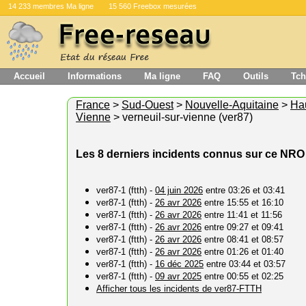
14 233 membres Ma ligne
15 560 Freebox mesurées
Accueil
Informations
Ma ligne
FAQ
Outils
Tch
France
>
Sud-Ouest
>
Nouvelle-Aquitaine
>
Ha
Vienne
> verneuil-sur-vienne (ver87)
Les 8 derniers incidents connus sur ce NRO
ver87-1 (ftth) -
04 juin 2026
entre 03:26 et 03:41
ver87-1 (ftth) -
26 avr 2026
entre 15:55 et 16:10
ver87-1 (ftth) -
26 avr 2026
entre 11:41 et 11:56
ver87-1 (ftth) -
26 avr 2026
entre 09:27 et 09:41
ver87-1 (ftth) -
26 avr 2026
entre 08:41 et 08:57
ver87-1 (ftth) -
26 avr 2026
entre 01:26 et 01:40
ver87-1 (ftth) -
16 déc 2025
entre 03:44 et 03:57
ver87-1 (ftth) -
09 avr 2025
entre 00:55 et 02:25
Afficher tous les incidents de ver87-FTTH