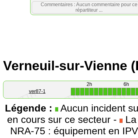
Commentaires : Aucun commentaire pour ce
répartiteur ...
Verneuil-sur-Vienne (
2h
6h
1
1
1
1
1
1
1
1
1
1
1
1
1
1
ver87-1
Légende :
Aucun incident su
en cours sur ce secteur -
La 
NRA-75 : équipement en IPV