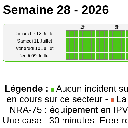
Semaine 28 - 2026
2h
6h
1
1
1
1
1
1
1
1
1
1
1
1
1
1
Dimanche 12 Juillet
1
1
1
1
1
1
1
1
1
1
1
1
1
1
Samedi 11 Juillet
1
1
1
1
1
1
1
1
1
1
1
1
1
1
Vendredi 10 Juillet
1
1
1
1
1
1
1
1
1
1
1
1
1
1
Jeudi 09 Juillet
Légende :
Aucun incident su
en cours sur ce secteur -
La 
NRA-75 : équipement en IPV
Une case : 30 minutes. Free-r