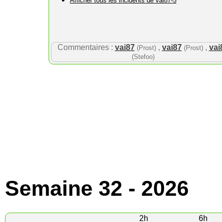
Afficher tous les incidents de vai87-5
Commentaires :
vai87
,
vai87
,
vai
(Prost)
(Prost)
(Stefoo)
Semaine 32 - 2026
2h
6h