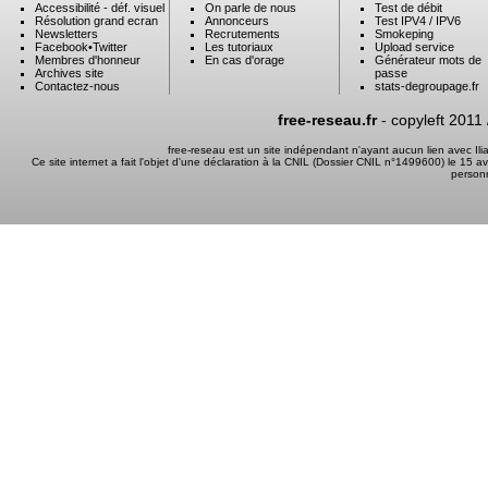
Accessibilité - déf. visuel
On parle de nous
Test de débit
Résolution grand ecran
Annonceurs
Test IPV4 / IPV6
Newsletters
Recrutements
Smokeping
Facebook
•
Twitter
Les tutoriaux
Upload service
Membres d'honneur
En cas d'orage
Générateur mots de
Archives site
passe
Contactez-nous
stats-degroupage.fr
free-reseau.fr
- copyleft 2011
free-reseau est un site indépendant n'ayant aucun lien avec I
Ce site internet a fait l'objet d'une déclaration à la CNIL (Dossier CNIL n°1499600) le 15 a
person