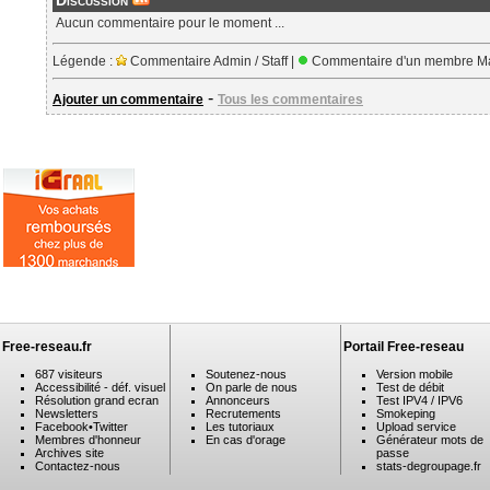
Discussion
Aucun commentaire pour le moment ...
Légende :
Commentaire Admin / Staff |
Commentaire d'un membre Ma
-
Ajouter un commentaire
Tous les commentaires
Free-reseau.fr
Portail Free-reseau
687 visiteurs
Soutenez-nous
Version mobile
Accessibilité - déf. visuel
On parle de nous
Test de débit
Résolution grand ecran
Annonceurs
Test IPV4 / IPV6
Newsletters
Recrutements
Smokeping
Facebook
•
Twitter
Les tutoriaux
Upload service
Membres d'honneur
En cas d'orage
Générateur mots de
Archives site
passe
Contactez-nous
stats-degroupage.fr