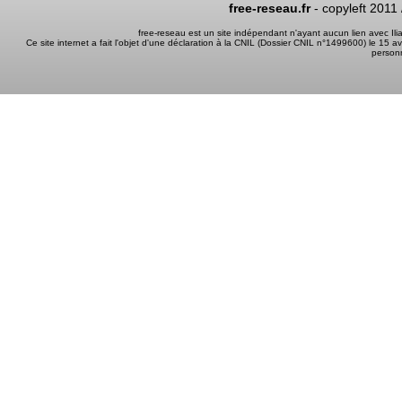
free-reseau.fr
- copyleft 2011
free-reseau est un site indépendant n'ayant aucun lien avec I
Ce site internet a fait l'objet d'une déclaration à la CNIL (Dossier CNIL n°1499600) le 15 a
person