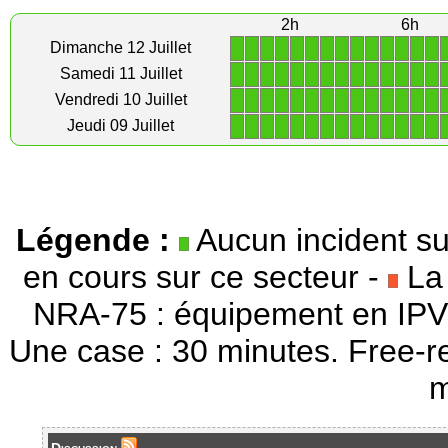
2h
6h
1
1
1
1
1
1
1
1
1
1
1
1
1
1
Dimanche 12 Juillet
1
1
1
1
1
1
1
1
1
1
1
1
1
1
Samedi 11 Juillet
1
1
1
1
1
1
1
1
1
1
1
1
1
1
Vendredi 10 Juillet
1
1
1
1
1
1
1
1
1
1
1
1
1
1
Jeudi 09 Juillet
Légende :
Aucun incident su
en cours sur ce secteur -
La 
NRA-75 : équipement en IPV
Une case : 30 minutes. Free-r
m