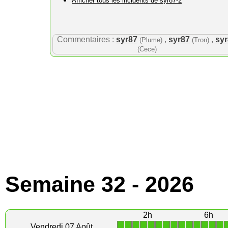
Afficher tous les incidents de syr87-2
Commentaires :
syr87
,
syr87
,
sy
(Plume)
(Tron)
(Cece)
Semaine 32 - 2026
2h
6h
1
1
1
1
1
1
1
1
1
1
1
1
1
1
Vendredi 07 Août