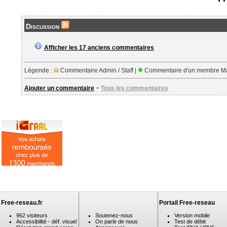
Discussion
Afficher les 17 anciens commentaires
Légende :
Commentaire Admin / Staff |
Commentaire d'un membre Ma
-
Ajouter un commentaire
Tous les commentaires
Free-reseau.fr
Portail Free-reseau
962 visiteurs
Soutenez-nous
Version mobile
Accessibilité - déf. visuel
On parle de nous
Test de débit