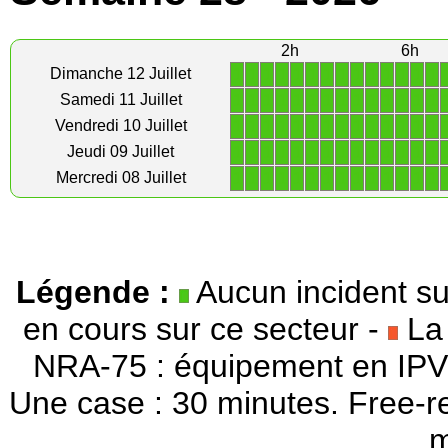
2h
6h
1
1
1
1
1
1
1
1
1
1
1
1
1
1
Dimanche 12 Juillet
1
1
1
1
1
1
1
1
1
1
1
1
1
1
Samedi 11 Juillet
1
1
1
1
1
1
1
1
1
1
1
1
1
1
Vendredi 10 Juillet
1
1
1
1
1
1
1
1
1
1
1
1
1
1
Jeudi 09 Juillet
1
1
1
1
1
1
1
1
1
1
1
1
1
1
Mercredi 08 Juillet
Légende :
Aucun incident su
en cours sur ce secteur -
La 
NRA-75 : équipement en IPV
Une case : 30 minutes. Free-r
m