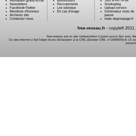
Résolution grand ecran
Annonceurs
Test IPV4 / IPV6
Newsletters
Recrutements
Smokeping
Facebook
•
Twitter
Les tutoriaux
Upload service
Membres d'honneur
En cas d'orage
Générateur mots de
Archives site
passe
Contactez-nous
stats-degroupage.fr
free-reseau.fr
- copyleft 2011
free-reseau est un site indépendant n'ayant aucun lien avec I
Ce site internet a fait l'objet d'une déclaration à la CNIL (Dossier CNIL n°1499600) le 15 a
person