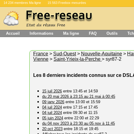
14 234 membres Ma ligne
15 563 Freebox mesurées
Accueil
Informations
Ma ligne
FAQ
Outils
Tch
France
>
Sud-Ouest
>
Nouvelle-Aquitaine
>
Ha
Vienne
>
Saint-Yrieix-la-Perche
> syr87-2
Les 8 derniers incidents connus sur ce DS
15 juil 2026
entre 13:45 et 14:59
du 20 mai 2026 à 23:15 au 21 mai à 00:45
09 janv 2026
entre 13:00 et 15:59
04 juil 2024
entre 17:15 et 17:45
04 juil 2024
entre 09:30 et 11:15
05 juin 2024
entre 22:00 et 22:29
du 04 nov 2023 à 23:30 au 05 nov à 11:45
20 oct 2023
entre 18:15 et 19:45