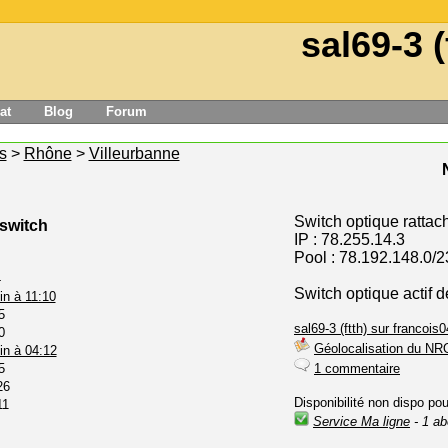
sal69-3 (
at
Blog
Forum
s
>
Rhône
>
Villeurbanne
Switch optique rattac
 switch
IP : 78.255.14.3
Pool : 78.192.148.0/2
4
Switch optique actif d
in à 11:10
5
sal69-3 (ftth) sur francois0
0
Géolocalisation du NR
in à 04:12
5
1 commentaire
26
Disponibilité non dispo po
11
Service Ma ligne
- 1 ab