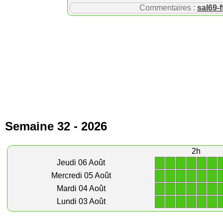
Commentaires :
sal69-f
Semaine 32 - 2026
2h
1
1
1
1
1
1
Jeudi 06 Août
1
1
1
1
1
1
Mercredi 05 Août
1
1
1
1
1
1
Mardi 04 Août
1
1
1
1
1
1
Lundi 03 Août