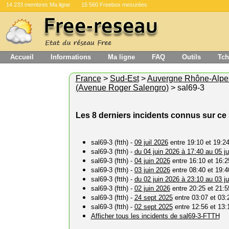
14 233 membres Ma ligne
15 560 Freebox mesurées
Accueil
Informations
Ma ligne
FAQ
Outils
Tch
France
>
Sud-Est
>
Auvergne Rhône-Alpe
(Avenue Roger Salengro)
> sal69-3
Les 8 derniers incidents connus sur ce
sal69-3 (ftth) -
09 juil 2026
entre 19:10 et 19:2
sal69-3 (ftth) -
du 04 juin 2026 à 17:40 au 05 ju
sal69-3 (ftth) -
04 juin 2026
entre 16:10 et 16:2
sal69-3 (ftth) -
03 juin 2026
entre 08:40 et 19:4
sal69-3 (ftth) -
du 02 juin 2026 à 23:10 au 03 ju
sal69-3 (ftth) -
02 juin 2026
entre 20:25 et 21:5
sal69-3 (ftth) -
24 sept 2025
entre 03:07 et 03:
sal69-3 (ftth) -
02 sept 2025
entre 12:56 et 13:
Afficher tous les incidents de sal69-3-FTTH