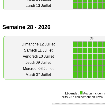
1
1
1
1
1
1
Lundi 13 Juillet
Semaine 28 - 2026
2h
1
1
1
1
1
1
Dimanche 12 Juillet
1
1
1
1
1
1
Samedi 11 Juillet
1
1
1
1
1
1
Vendredi 10 Juillet
1
1
1
1
1
1
Jeudi 09 Juillet
1
1
1
1
1
1
Mercredi 08 Juillet
1
1
1
1
1
1
Mardi 07 Juillet
Légende :
Aucun incident 
NRA-75 : équipement en IPV4 