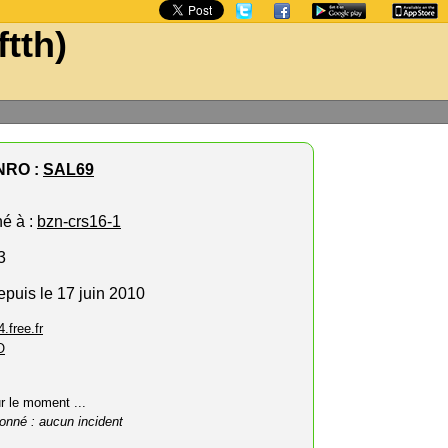
ftth)
NRO :
SAL69
hé à :
bzn-crs16-1
3
epuis le 17 juin 2010
4.free.fr
O
ur le moment ...
onné : aucun incident