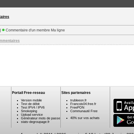
taires
 |
Commentaire d'un membre Ma ligne
ommentaires
Portail Free-reseau
Sites partenaires
Version mobile
trubleeon.fr
Test de débit
Francois04.free.fr
Test IPV4 / IPV6
FreePON
Smokeping
Communauté Free
Upload service
40% sur vos achats
Générateur mots de passe
stats-degroupage.fr