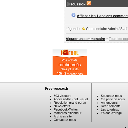
Discussion
Afficher les 1 anciens commen
Légende :
Commentaire Admin / Staff
-
Ajouter un commentaire
Tous les c
Free-reseau.fr
803 visiteurs
Soutenez-nous
Accessibilité - déf. visuel
On parle de nous
Résolution grand ecran
Annonceurs
Newsletters
Recrutements
Facebook
•
Twitter
Les tutoriaux
Membres d'honneur
En cas d'orage
Archives site
Contactez-nous