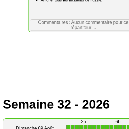
Afficher tous les incidents de rig12-2
Commentaires : Aucun commentaire pour ce
répartiteur ...
Semaine 32 - 2026
2h
6h
1
1
1
1
1
1
1
1
1
1
1
1
1
1
Dimanche 09 Août