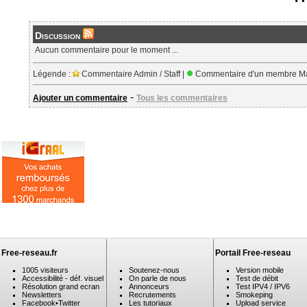
Discussion
Aucun commentaire pour le moment ...
Légende :
Commentaire Admin / Staff |
Commentaire d'un membre Ma
-
Ajouter un commentaire
Tous les commentaires
Free-reseau.fr
Portail Free-reseau
1005 visiteurs
Soutenez-nous
Version mobile
Accessibilité - déf. visuel
On parle de nous
Test de débit
Résolution grand ecran
Annonceurs
Test IPV4 / IPV6
Newsletters
Recrutements
Smokeping
Facebook
•
Twitter
Les tutoriaux
Upload service