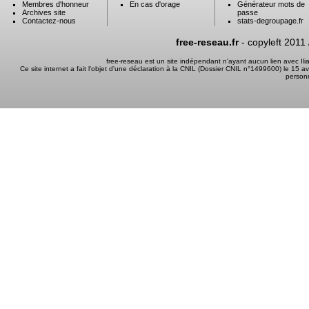
Membres d'honneur
En cas d'orage
Générateur mots de
Archives site
passe
Contactez-nous
stats-degroupage.fr
free-reseau.fr
- copyleft 2011
free-reseau est un site indépendant n'ayant aucun lien avec I
Ce site internet a fait l'objet d'une déclaration à la CNIL (Dossier CNIL n°1499600) le 15 a
person