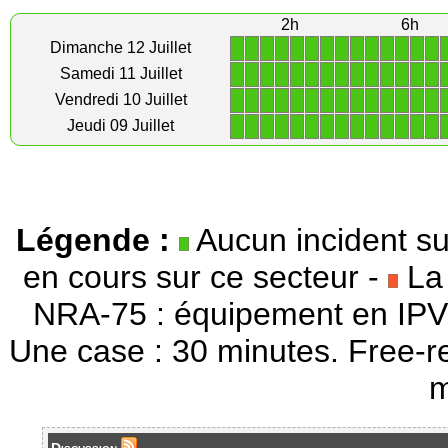
2h
6h
1
1
1
1
1
1
1
1
1
1
1
1
1
1
Dimanche 12 Juillet
1
1
1
1
1
1
1
1
1
1
1
1
1
1
Samedi 11 Juillet
1
1
1
1
1
1
1
1
1
1
1
1
1
1
Vendredi 10 Juillet
1
1
1
1
1
1
1
1
1
1
1
1
1
1
Jeudi 09 Juillet
Légende :
Aucun incident su
en cours sur ce secteur -
La 
NRA-75 : équipement en IPV
Une case : 30 minutes. Free-r
m