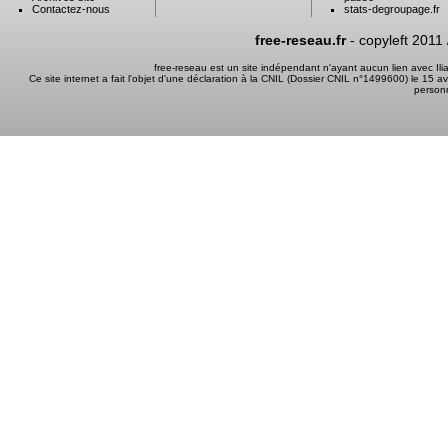
Contactez-nous
stats-degroupage.fr
free-reseau.fr
- copyleft 2011
free-reseau est un site indépendant n'ayant aucun lien avec I
Ce site internet a fait l'objet d'une déclaration à la CNIL (Dossier CNIL n°1499600) le 15 a
person