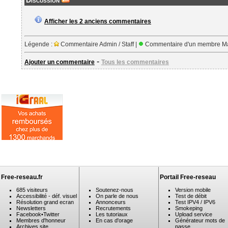
Discussion
Afficher les 2 anciens commentaires
Légende :
Commentaire Admin / Staff |
Commentaire d'un membre Ma
-
Ajouter un commentaire
Tous les commentaires
Free-reseau.fr
Portail Free-reseau
685 visiteurs
Soutenez-nous
Version mobile
Accessibilité - déf. visuel
On parle de nous
Test de débit
Résolution grand ecran
Annonceurs
Test IPV4 / IPV6
Newsletters
Recrutements
Smokeping
Facebook
•
Twitter
Les tutoriaux
Upload service
Membres d'honneur
En cas d'orage
Générateur mots de
Archives site
passe