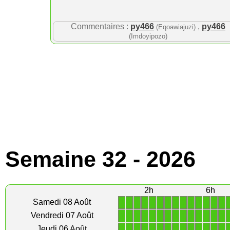
Commentaires :
py466
,
py466
(Eqoawiajuzi)
(Imdoyipozo)
Semaine 32 - 2026
2h
6h
1
1
1
1
1
1
1
1
1
1
1
1
1
1
Samedi 08 Août
1
1
1
1
1
1
1
1
1
1
1
1
1
1
Vendredi 07 Août
1
1
1
1
1
1
1
1
1
1
1
1
1
1
Jeudi 06 Août