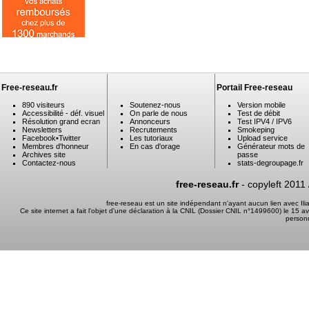
Free-reseau.fr
Portail Free-reseau
890 visiteurs
Soutenez-nous
Version mobile
Accessibilité - déf. visuel
On parle de nous
Test de débit
Résolution grand ecran
Annonceurs
Test IPV4 / IPV6
Newsletters
Recrutements
Smokeping
Facebook
•
Twitter
Les tutoriaux
Upload service
Membres d'honneur
En cas d'orage
Générateur mots de
Archives site
passe
Contactez-nous
stats-degroupage.fr
free-reseau.fr
- copyleft 2011
free-reseau est un site indépendant n'ayant aucun lien avec I
Ce site internet a fait l'objet d'une déclaration à la CNIL (Dossier CNIL n°1499600) le 15 a
person