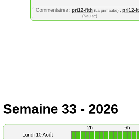
Commentaires :
pri12-ftth
,
pri12-f
(La primaube)
(Naujac)
Semaine 33 - 2026
2h
6h
1
1
1
1
1
1
1
1
1
1
1
1
1
1
Lundi 10 Août