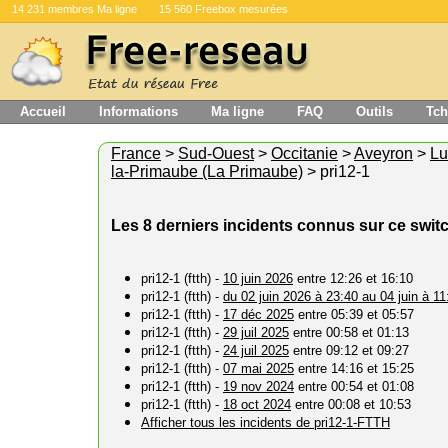
14 231 membres Ma ligne
15 560 Freebox mesurées
Accueil
Informations
Ma ligne
FAQ
Outils
Tch
France
>
Sud-Ouest
>
Occitanie
>
Aveyron
>
Lu
la-Primaube (La Primaube)
> pri12-1
Les 8 derniers incidents connus sur ce swit
pri12-1 (ftth) -
10 juin 2026
entre 12:26 et 16:10
pri12-1 (ftth) -
du 02 juin 2026 à 23:40 au 04 juin à 11
pri12-1 (ftth) -
17 déc 2025
entre 05:39 et 05:57
pri12-1 (ftth) -
29 juil 2025
entre 00:58 et 01:13
pri12-1 (ftth) -
24 juil 2025
entre 09:12 et 09:27
pri12-1 (ftth) -
07 mai 2025
entre 14:16 et 15:25
pri12-1 (ftth) -
19 nov 2024
entre 00:54 et 01:08
pri12-1 (ftth) -
18 oct 2024
entre 00:08 et 10:53
Afficher tous les incidents de pri12-1-FTTH