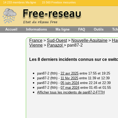
14 233 membres Ma ligne
15 560 Freebox mesurées
Accueil
Informations
Ma ligne
FAQ
Outils
Tch
France
>
Sud-Ouest
>
Nouvelle-Aquitaine
>
Ha
Vienne
>
Panazol
> pan87-2
Les 8 derniers incidents connus sur ce swit
pan87-2 (ftth) -
22 avr 2025
entre 17:55 et 19:25
pan87-2 (ftth) -
11 fév 2025
entre 11:39 et 12:39
pan87-2 (ftth) -
05 juin 2024
entre 22:24 et 22:39
pan87-2 (ftth) -
07 mai 2024
entre 01:45 et 01:55
Afficher tous les incidents de pan87-2-FTTH