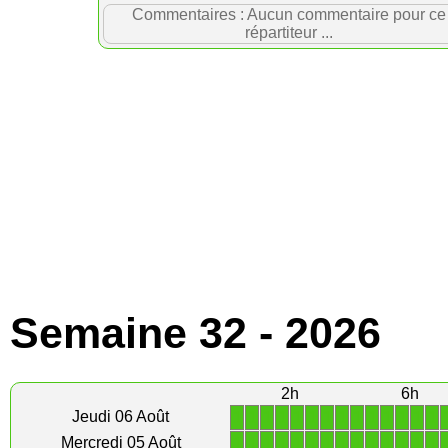
Commentaires : Aucun commentaire pour ce
répartiteur ...
Semaine 32 - 2026
2h
6h
1
1
1
1
1
1
1
1
1
1
1
1
1
1
Jeudi 06 Août
1
1
1
1
1
1
1
1
1
1
1
1
1
1
Mercredi 05 Août