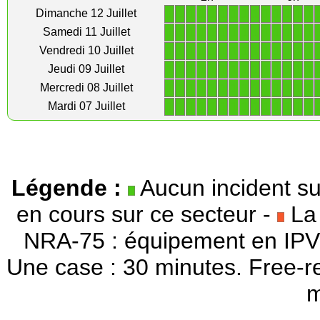
1
1
1
1
1
1
1
1
1
1
1
1
1
1
Dimanche 12 Juillet
1
1
1
1
1
1
1
1
1
1
1
1
1
1
Samedi 11 Juillet
1
1
1
1
1
1
1
1
1
1
1
1
1
1
Vendredi 10 Juillet
1
1
1
1
1
1
1
1
1
1
1
1
1
1
Jeudi 09 Juillet
1
1
1
1
1
1
1
1
1
1
1
1
1
1
Mercredi 08 Juillet
1
1
1
1
1
1
1
1
1
1
1
1
1
1
Mardi 07 Juillet
Légende :
Aucun incident su
en cours sur ce secteur -
La 
NRA-75 : équipement en IPV
Une case : 30 minutes. Free-r
m