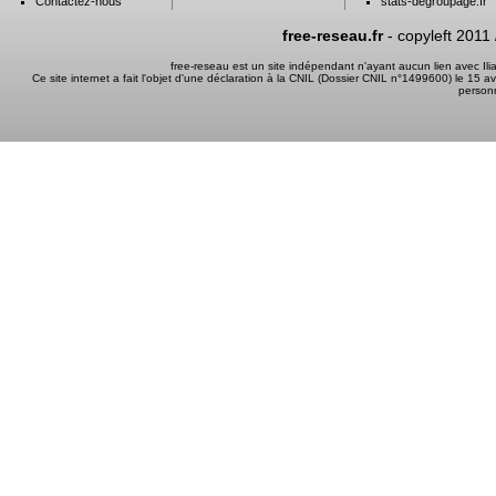
Contactez-nous
stats-degroupage.fr
free-reseau.fr
- copyleft 2011
free-reseau est un site indépendant n'ayant aucun lien avec I
Ce site internet a fait l'objet d'une déclaration à la CNIL (Dossier CNIL n°1499600) le 15 a
person