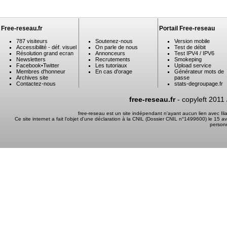
Free-reseau.fr
Portail Free-reseau
787 visiteurs
Soutenez-nous
Version mobile
Accessibilité - déf. visuel
On parle de nous
Test de débit
Résolution grand ecran
Annonceurs
Test IPV4 / IPV6
Newsletters
Recrutements
Smokeping
Facebook
•
Twitter
Les tutoriaux
Upload service
Membres d'honneur
En cas d'orage
Générateur mots de
Archives site
passe
Contactez-nous
stats-degroupage.fr
free-reseau.fr
- copyleft 2011
free-reseau est un site indépendant n'ayant aucun lien avec I
Ce site internet a fait l'objet d'une déclaration à la CNIL (Dossier CNIL n°1499600) le 15 a
person