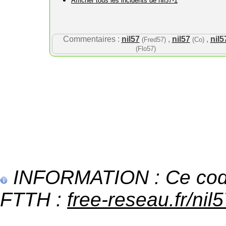
Afficher tous les incidents de nil57-1
Commentaires :
nil57
,
nil57
,
nil5
(Fred57)
(Co)
(Flo57)
INFORMATION : Ce code 
FTTH :
free-reseau.fr/nil5