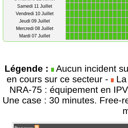
1
1
1
1
1
1
1
1
1
1
1
1
1
1
Samedi 11 Juillet
1
1
1
1
1
1
1
1
1
1
1
1
1
1
Vendredi 10 Juillet
1
1
1
1
1
1
1
1
1
1
1
1
1
1
Jeudi 09 Juillet
1
1
1
1
1
1
1
1
1
1
1
1
1
1
Mercredi 08 Juillet
1
1
1
1
1
1
1
1
1
1
1
1
1
1
Mardi 07 Juillet
Légende :
Aucun incident su
en cours sur ce secteur -
La 
NRA-75 : équipement en IPV
Une case : 30 minutes. Free-r
m