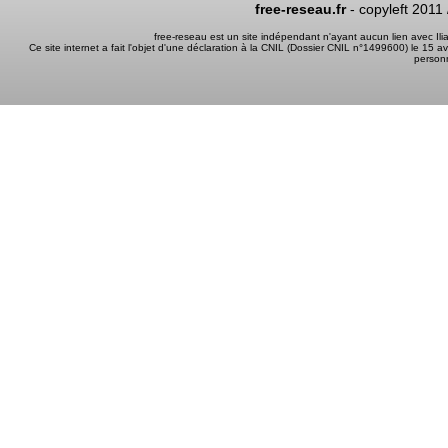
free-reseau.fr
- copyleft 2011
free-reseau est un site indépendant n'ayant aucun lien avec I
Ce site internet a fait l'objet d'une déclaration à la CNIL (Dossier CNIL n°1499600) le 15 a
person