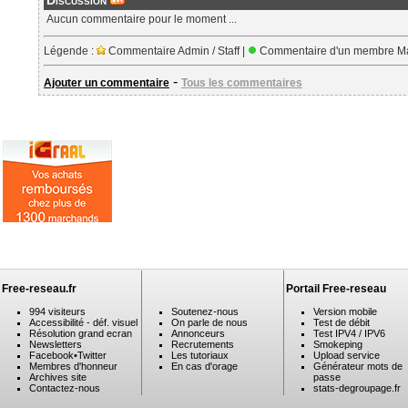
Discussion
Aucun commentaire pour le moment ...
Légende :
Commentaire Admin / Staff |
Commentaire d'un membre Ma
-
Ajouter un commentaire
Tous les commentaires
Free-reseau.fr
Portail Free-reseau
994 visiteurs
Soutenez-nous
Version mobile
Accessibilité - déf. visuel
On parle de nous
Test de débit
Résolution grand ecran
Annonceurs
Test IPV4 / IPV6
Newsletters
Recrutements
Smokeping
Facebook
•
Twitter
Les tutoriaux
Upload service
Membres d'honneur
En cas d'orage
Générateur mots de
Archives site
passe
Contactez-nous
stats-degroupage.fr