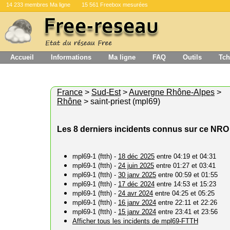
14 233 membres Ma ligne
15 561 Freebox mesurées
Accueil
Informations
Ma ligne
FAQ
Outils
Tch
France
>
Sud-Est
>
Auvergne Rhône-Alpes
>
Rhône
> saint-priest (mpl69)
Les 8 derniers incidents connus sur ce NRO
mpl69-1 (ftth) -
18 déc 2025
entre 04:19 et 04:31
mpl69-1 (ftth) -
24 juin 2025
entre 01:27 et 03:41
mpl69-1 (ftth) -
30 janv 2025
entre 00:59 et 01:55
mpl69-1 (ftth) -
17 déc 2024
entre 14:53 et 15:23
mpl69-1 (ftth) -
24 avr 2024
entre 04:25 et 05:25
mpl69-1 (ftth) -
16 janv 2024
entre 22:11 et 22:26
mpl69-1 (ftth) -
15 janv 2024
entre 23:41 et 23:56
Afficher tous les incidents de mpl69-FTTH