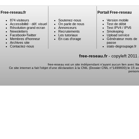
Free-reseau.fr
Portail Free-reseau
874 visiteurs
Soutenez-nous
Version mobile
Accessibilité - déf. visuel
On parle de nous
Test de débit
Résolution grand ecran
Annonceurs
Test IPV4 / IPV6
Newsletters
Recrutements
Smokeping
Facebook
•
Twitter
Les tutoriaux
Upload service
Membres d'honneur
En cas d'orage
Générateur mots de
Archives site
passe
Contactez-nous
stats-degroupage.fr
free-reseau.fr
- copyleft 2011
free-reseau est un site indépendant n'ayant aucun lien avec I
Ce site internet a fait l'objet d'une déclaration à la CNIL (Dossier CNIL n°1499600) le 15 a
person