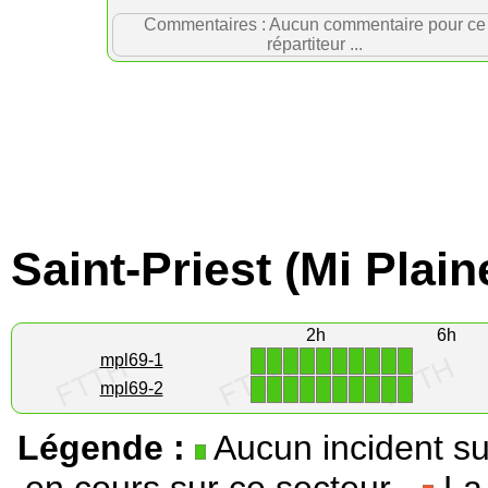
Commentaires : Aucun commentaire pour ce
répartiteur ...
Saint-Priest (Mi Plain
2h
6h
1
1
1
1
1
1
1
1
1
1
mpl69-1
1
1
1
1
1
1
1
1
1
1
mpl69-2
Légende :
Aucun incident su