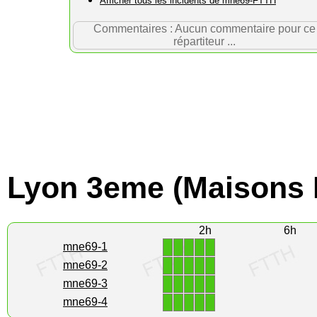
Afficher tous les incidents de mne69-FTTH
Commentaires : Aucun commentaire pour ce
répartiteur ...
Lyon 3eme (Maisons 
2h
6h
1
1
1
1
1
mne69-1
1
1
1
1
1
mne69-2
1
1
1
1
1
mne69-3
1
1
1
1
1
mne69-4