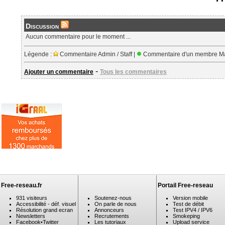
Discussion
Aucun commentaire pour le moment ...
Légende :
Commentaire Admin / Staff |
Commentaire d'un membre Ma
-
Ajouter un commentaire
Tous les commentaires
Free-reseau.fr
Portail Free-reseau
931 visiteurs
Soutenez-nous
Version mobile
Accessibilité - déf. visuel
On parle de nous
Test de débit
Résolution grand ecran
Annonceurs
Test IPV4 / IPV6
Newsletters
Recrutements
Smokeping
Facebook
•
Twitter
Les tutoriaux
Upload service