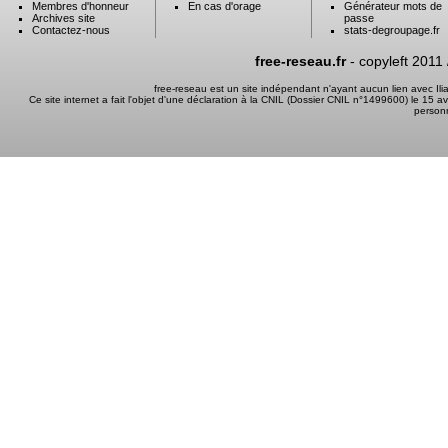
Membres d'honneur
En cas d'orage
Générateur mots de
Archives site
passe
Contactez-nous
stats-degroupage.fr
free-reseau.fr
- copyleft 2011
free-reseau est un site indépendant n'ayant aucun lien avec I
Ce site internet a fait l'objet d'une déclaration à la CNIL (Dossier CNIL n°1499600) le 15 a
person