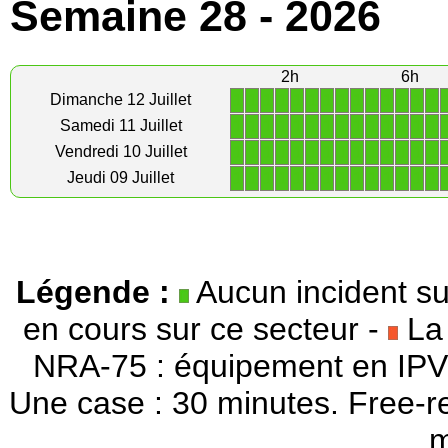
Semaine 28 - 2026
2h
6h
1
1
1
1
1
1
1
1
1
1
1
1
1
1
Dimanche 12 Juillet
1
1
1
1
1
1
1
1
1
1
1
1
1
1
Samedi 11 Juillet
1
1
1
1
1
1
1
1
1
1
1
1
1
1
Vendredi 10 Juillet
1
1
1
1
1
1
1
1
1
1
1
1
1
1
Jeudi 09 Juillet
Légende :
Aucun incident su
en cours sur ce secteur -
La 
NRA-75 : équipement en IPV
Une case : 30 minutes. Free-r
m