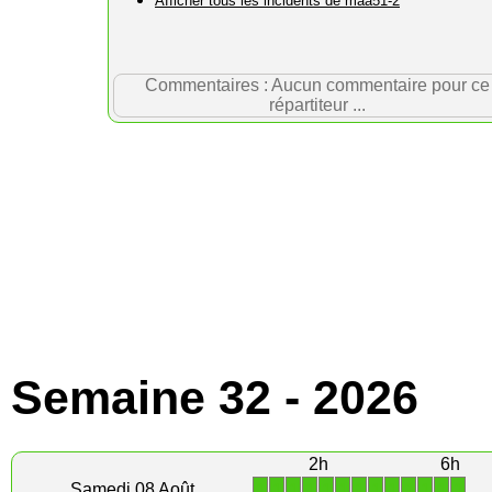
Afficher tous les incidents de maa51-2
Commentaires : Aucun commentaire pour ce
répartiteur ...
Semaine 32 - 2026
2h
6h
1
1
1
1
1
1
1
1
1
1
1
1
1
Samedi 08 Août