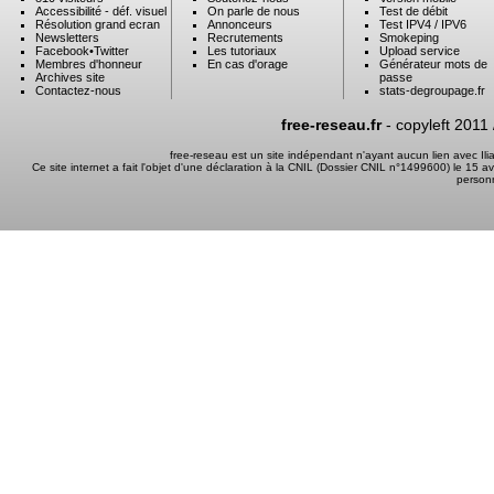
Accessibilité - déf. visuel
On parle de nous
Test de débit
Résolution grand ecran
Annonceurs
Test IPV4 / IPV6
Newsletters
Recrutements
Smokeping
Facebook
•
Twitter
Les tutoriaux
Upload service
Membres d'honneur
En cas d'orage
Générateur mots de
Archives site
passe
Contactez-nous
stats-degroupage.fr
free-reseau.fr
- copyleft 2011
free-reseau est un site indépendant n'ayant aucun lien avec I
Ce site internet a fait l'objet d'une déclaration à la CNIL (Dossier CNIL n°1499600) le 15 a
person