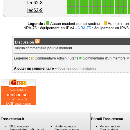
1
1
1
1
1
1
1
1
1
1
1
1
1
1
lec62-8
1
1
1
1
1
1
1
1
1
1
1
1
1
1
lec62-9
Légende :
Aucun incident sur ce secteur -
Au moins un i
NRA-75 : équipement en IPV4 -
NRA-75
: équipement en IPV6 -
Discussion
Aucun commentaire pour le moment ...
Légende :
Commentaire Admin / Staff |
Commentaire d'un membre Ma
-
Ajouter un commentaire
Tous les commentaires
Free-reseau.fr
Portail Free-reseau
1053 visiteurs
Soutenez-nous
Version mobile
Accessibilité - déf. visuel
On parle de nous
Test de débit