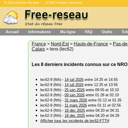
14 233 membres Ma ligne
15 560 Freebox mesurées
Accueil
Informations
Ma ligne
FAQ
Outils
Tch
France
>
Nord-Est
>
Hauts-de-France
>
Pas-de
Calais
> lens (lec62)
Les 8 derniers incidents connus sur ce NRO
lec62-9 (ftth) -
14 juil 2026
entre 14:25 et 14:55
lec62-9 (ftth) -
14 juil 2026
entre 12:25 et 13:55
lec62-9 (ftth) -
25 juin 2026
entre 09:55 et 10:10
lec62-9 (ftth) -
09 juin 2026
entre 01:28 et 02:10
lec62-8 (ftth) -
31 mars 2026
entre 01:12 et 01:26
lec62-9 (ftth) -
11 mars 2026
entre 01:11 et 02:56
lec62-4 (ftth) -
18 déc 2025
entre 04:20 et 04:31
lec62-3 (ftth) -
18 déc 2025
entre 04:20 et 04:29
Afficher tous les incidents de lec62-FTTH