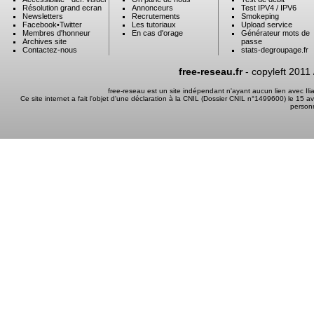
Résolution grand ecran
Annonceurs
Test IPV4 / IPV6
Newsletters
Recrutements
Smokeping
Facebook
•
Twitter
Les tutoriaux
Upload service
Membres d'honneur
En cas d'orage
Générateur mots de
Archives site
passe
Contactez-nous
stats-degroupage.fr
free-reseau.fr
- copyleft 2011
free-reseau est un site indépendant n'ayant aucun lien avec I
Ce site internet a fait l'objet d'une déclaration à la CNIL (Dossier CNIL n°1499600) le 15 a
person