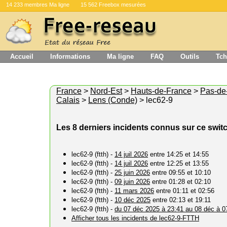
14 233 membres Ma ligne
15 562 Freebox mesurées
Accueil
Informations
Ma ligne
FAQ
Outils
Tch
France
>
Nord-Est
>
Hauts-de-France
>
Pas-de
Calais
>
Lens (Conde)
> lec62-9
Les 8 derniers incidents connus sur ce swit
lec62-9 (ftth) -
14 juil 2026
entre 14:25 et 14:55
lec62-9 (ftth) -
14 juil 2026
entre 12:25 et 13:55
lec62-9 (ftth) -
25 juin 2026
entre 09:55 et 10:10
lec62-9 (ftth) -
09 juin 2026
entre 01:28 et 02:10
lec62-9 (ftth) -
11 mars 2026
entre 01:11 et 02:56
lec62-9 (ftth) -
10 déc 2025
entre 02:13 et 19:11
lec62-9 (ftth) -
du 07 déc 2025 à 23:41 au 08 déc à 0
Afficher tous les incidents de lec62-9-FTTH