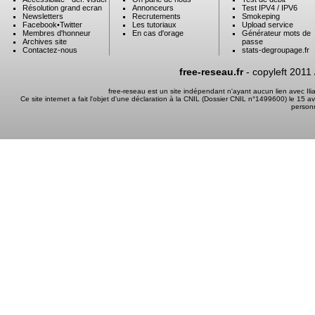
Résolution grand ecran
Annonceurs
Test IPV4 / IPV6
Newsletters
Recrutements
Smokeping
Facebook
•
Twitter
Les tutoriaux
Upload service
Membres d'honneur
En cas d'orage
Générateur mots de
Archives site
passe
Contactez-nous
stats-degroupage.fr
free-reseau.fr
- copyleft 2011
free-reseau est un site indépendant n'ayant aucun lien avec I
Ce site internet a fait l'objet d'une déclaration à la CNIL (Dossier CNIL n°1499600) le 15 a
person