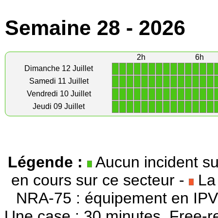
Semaine 28 - 2026
2h
6h
1
1
1
1
1
1
1
1
1
1
1
1
1
1
Dimanche 12 Juillet
1
1
1
1
1
1
1
1
1
1
1
1
1
1
Samedi 11 Juillet
1
1
1
1
1
1
1
1
1
1
1
1
1
1
Vendredi 10 Juillet
1
1
1
1
1
1
1
1
1
1
1
1
1
1
Jeudi 09 Juillet
Légende :
Aucun incident su
en cours sur ce secteur -
La 
NRA-75 : équipement en IPV
Une case : 30 minutes. Free-r