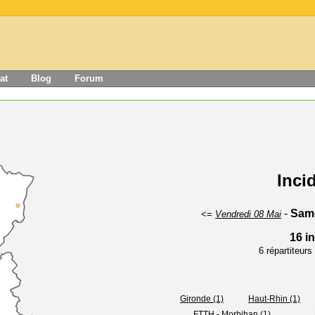
at
Blog
Forum
Inci
-
Same
<=
Vendredi 08 Mai
16 i
6 répartiteur
Gironde (1)
Haut-Rhin (1)
FTTH - Morbihan (1)