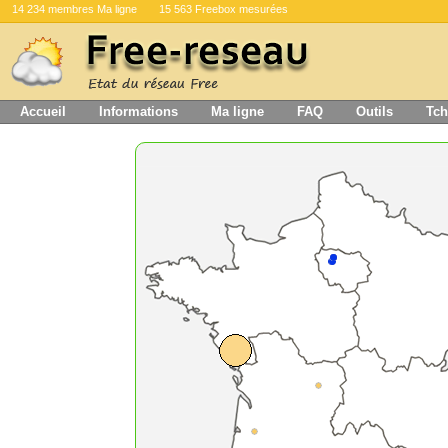
14 234 membres Ma ligne
15 563 Freebox mesurées
Accueil
Informations
Ma ligne
FAQ
Outils
Tch