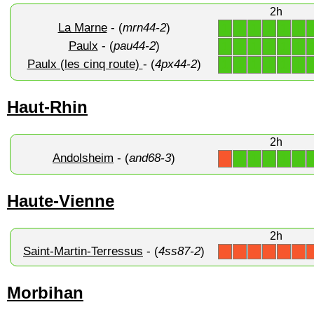
2h
La Marne
- (
mrn44-2
)
1
1
1
1
1
1
Paulx
- (
pau44-2
)
1
1
1
1
1
1
Paulx (les cinq route)
- (
4px44-2
)
1
1
1
1
1
1
Haut-Rhin
2h
Andolsheim
- (
and68-3
)
1
1
1
1
1
X
Haute-Vienne
2h
Saint-Martin-Terressus
- (
4ss87-2
)
X
X
X
X
X
X
Morbihan