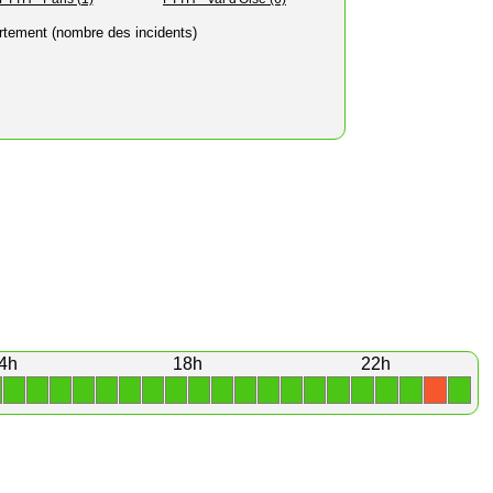
rtement (nombre des incidents)
4h
18h
22h
1
1
1
1
1
1
1
1
1
1
1
1
1
1
1
1
1
1
1
X