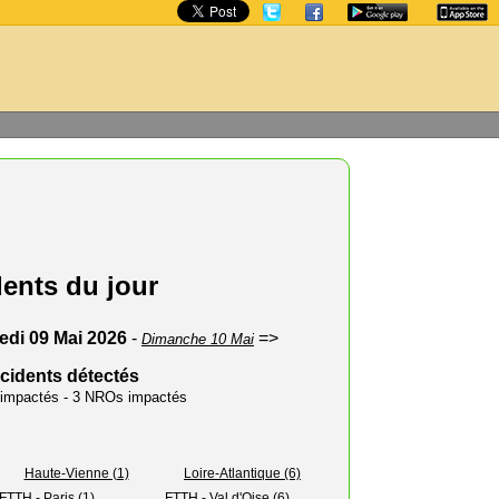
dents du jour
di 09 Mai 2026
-
=>
Dimanche 10 Mai
ncidents détectés
s impactés - 3 NROs impactés
Haute-Vienne (1)
Loire-Atlantique (6)
FTTH - Paris (1)
FTTH - Val d'Oise (6)