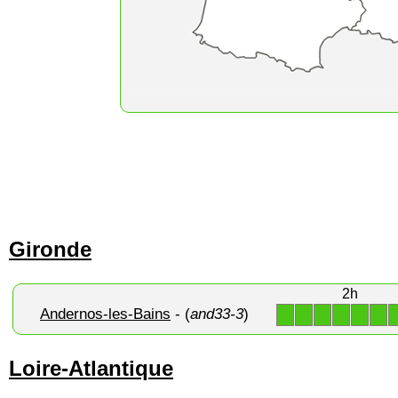
Gironde
2h
Andernos-les-Bains
- (
and33-3
)
1
1
1
1
1
1
Loire-Atlantique