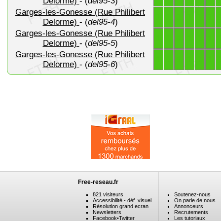
Delorme)
- (
del95-3
)
Garges-les-Gonesse (Rue Philibert
1
1
1
1
1
1
Delorme)
- (
del95-4
)
Garges-les-Gonesse (Rue Philibert
1
1
1
1
1
1
Delorme)
- (
del95-5
)
Garges-les-Gonesse (Rue Philibert
1
1
1
1
1
1
Delorme)
- (
del95-6
)
Free-reseau.fr
821 visiteurs
Soutenez-nous
Accessibilité - déf. visuel
On parle de nous
Résolution grand ecran
Annonceurs
Newsletters
Recrutements
Facebook
•
Twitter
Les tutoriaux