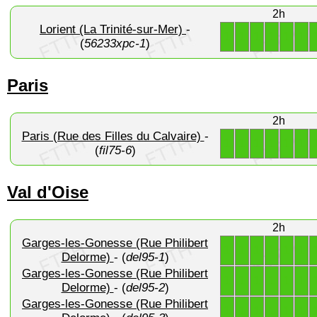
2h
Lorient (La Trinité-sur-Mer)
-
1
1
1
1
1
1
(
56233xpc-1
)
Paris
2h
Paris (Rue des Filles du Calvaire)
-
1
1
1
1
1
1
(
fil75-6
)
Val d'Oise
2h
Garges-les-Gonesse (Rue Philibert
1
1
1
1
1
1
Delorme)
- (
del95-1
)
Garges-les-Gonesse (Rue Philibert
1
1
1
1
1
1
Delorme)
- (
del95-2
)
Garges-les-Gonesse (Rue Philibert
1
1
1
1
1
1