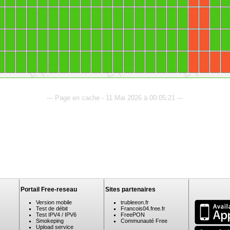
1
1
1
1
1
1
1
1
1
1
1
1
1
1
1
1
1
1
1
1
X
X
1
1
1
1
1
1
1
1
1
1
1
1
1
1
1
1
1
1
1
1
X
X
1
1
1
1
1
1
1
1
1
1
1
1
1
1
1
1
1
1
X
X
X
X
--- Page en cache - 11 Mai 2026 à 00:05:21 ---
Portail Free-reseau
Sites partenaires
Version mobile
trubleeon.fr
Test de débit
Francois04.free.fr
Test IPV4 / IPV6
FreePON
Smokeping
Communauté Free
Upload service