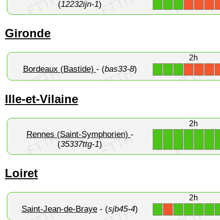
(
12232ijn-1
)
Gironde
2h
Bordeaux (Bastide)
- (
bas33-8
)
1
1
1
X
X
X
Ille-et-Vilaine
2h
Rennes (Saint-Symphorien)
-
1
1
1
1
1
1
(
35337ttg-1
)
Loiret
2h
Saint-Jean-de-Braye
- (
sjb45-4
)
1
1
1
1
1
X