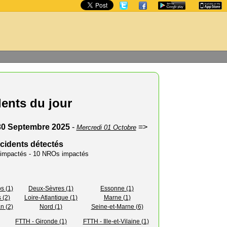
dents du jour
30 Septembre 2025
-
=>
Mercredi 01 Octobre
ncidents détectés
s impactés - 10 NROs impactés
s (1)
Deux-Sèvres (1)
Essonne (1)
 (2)
Loire-Atlantique (1)
Marne (1)
n (2)
Nord (1)
Seine-et-Marne (6)
FTTH - Gironde (1)
FTTH - Ille-et-Vilaine (1)