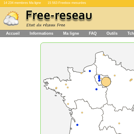
14 234 membres Ma ligne
15 563 Freebox mesurées
Accueil
Informations
Ma ligne
FAQ
Outils
Tch