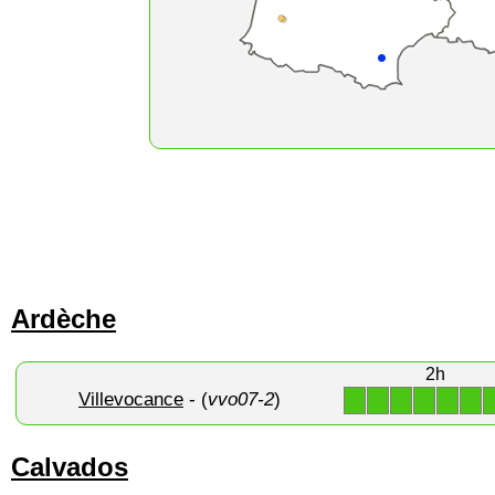
Ardèche
2h
Villevocance
- (
vvo07-2
)
1
1
1
1
1
1
Calvados