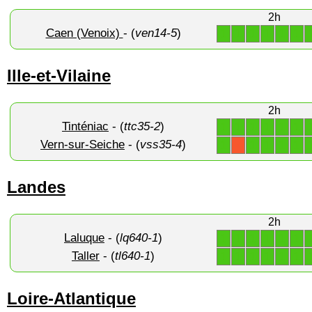
2h
Caen (Venoix)
- (
ven14-5
)
1
1
1
1
1
1
Ille-et-Vilaine
2h
Tinténiac
- (
ttc35-2
)
1
1
1
1
1
1
Vern-sur-Seiche
- (
vss35-4
)
1
1
1
1
1
X
Landes
2h
Laluque
- (
lq640-1
)
1
1
1
1
1
1
Taller
- (
tl640-1
)
1
1
1
1
1
1
Loire-Atlantique