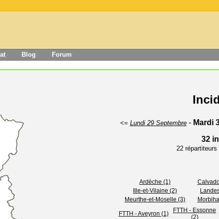
at
Blog
Forum
Inci
-
Mardi 
<=
Lundi 29 Septembre
32 i
22 répartiteur
Ardèche (1)
Calvado
Ille-et-Vilaine (2)
Landes
Meurthe-et-Moselle (3)
Morbiha
FTTH - Essonne
FTTH - Aveyron (1)
(2)