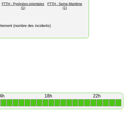
FTTH - Pyrénées-orientales
FTTH - Seine-Maritime
(1)
(1)
rtement (nombre des incidents)
4h
18h
22h
1
1
1
1
1
1
1
1
1
1
1
1
1
1
1
1
1
1
1
1