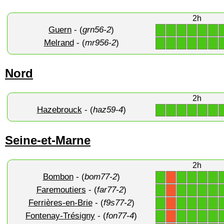
2h
Guern
- (
grn56-2
)
1
1
1
1
1
1
Melrand
- (
mr956-2
)
1
1
1
1
1
1
Nord
2h
Hazebrouck
- (
haz59-4
)
1
1
1
1
1
1
Seine-et-Marne
2h
Bombon
- (
bom77-2
)
1
1
1
1
1
X
Faremoutiers
- (
far77-2
)
1
1
1
1
1
X
Ferrières-en-Brie
- (
f9s77-2
)
1
1
1
1
1
X
Fontenay-Trésigny
- (
fon77-4
)
1
1
1
1
1
X