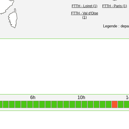
FTTH - Loiret (1)
FTTH - Paris (1)
FTTH - Val d'Oise
(1)
Legende : depa
6h
10h
1
1
1
1
1
1
1
1
1
1
1
1
1
1
1
1
1
1
1
1
1
1
X