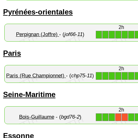
Pyrénées-orientales
2h
Perpignan (Joffre)
- (
jof66-11
)
1
1
1
1
1
1
Paris
2h
Paris (Rue Championnet)
- (
chp75-11
)
1
1
1
1
1
1
Seine-Maritime
2h
Bois-Guillaume
- (
bgd76-2
)
1
1
1
1
X
X
Essonne