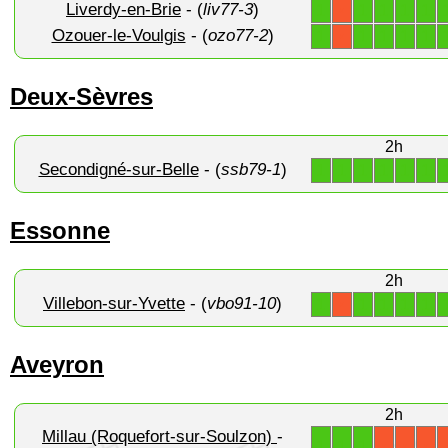
Liverdy-en-Brie
- (
liv77-3
)
1
1
1
1
1
X
Ozouer-le-Voulgis
- (
ozo77-2
)
1
1
1
1
1
X
Deux-Sèvres
2h
Secondigné-sur-Belle
- (
ssb79-1
)
1
1
1
1
1
1
Essonne
2h
Villebon-sur-Yvette
- (
vbo91-10
)
1
1
1
1
1
X
Aveyron
2h
Millau (Roquefort-sur-Soulzon)
-
1
1
1
X
X
X