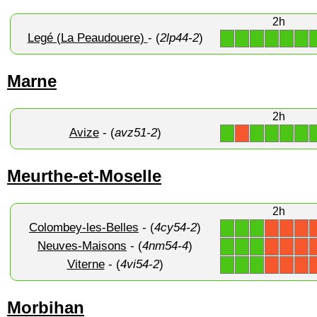
2h
Legé (La Peaudouere)
- (
2lp44-2
)
1
1
1
1
1
1
Marne
2h
Avize
- (
avz51-2
)
1
1
1
1
1
X
Meurthe-et-Moselle
2h
Colombey-les-Belles
- (
4cy54-2
)
1
1
1
X
X
X
Neuves-Maisons
- (
4nm54-4
)
1
1
1
X
X
X
Viterne
- (
4vi54-2
)
1
1
1
X
X
X
Morbihan