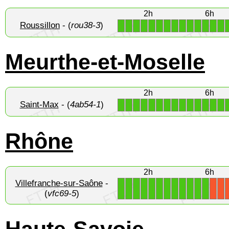
2h
6h
Roussillon
- (
rou38-3
)
1
1
1
1
1
1
1
1
1
1
1
1
1
1
Meurthe-et-Moselle
2h
6h
Saint-Max
- (
4ab54-1
)
1
1
1
1
1
1
1
1
1
1
1
1
1
1
Rhône
2h
6h
Villefranche-sur-Saône
-
1
1
1
1
1
1
1
1
1
1
1
1
X
X
(
vfc69-5
)