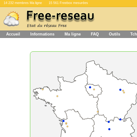
14 232 membres Ma ligne
15 561 Freebox mesurées
Accueil
Informations
Ma ligne
FAQ
Outils
Tch