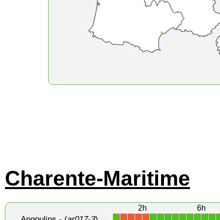
Charente-Maritime
2h
6h
Angoulins
- (
ar017-3
)
1
1
1
1
1
1
1
1
1
1
X
X
X
X