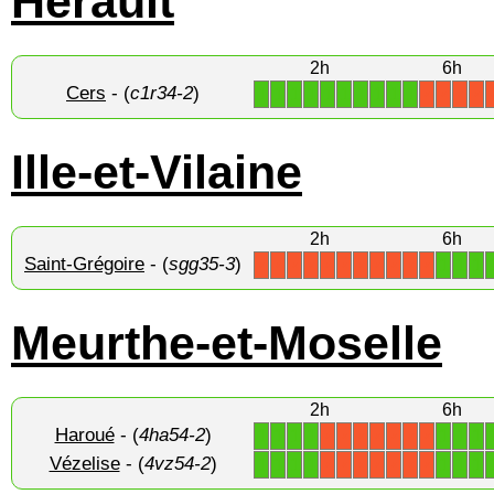
Hérault
2h
6h
Cers
- (
c1r34-2
)
1
1
1
1
1
1
1
1
1
1
X
X
X
X
Ille-et-Vilaine
2h
6h
Saint-Grégoire
- (
sgg35-3
)
1
1
1
X
X
X
X
X
X
X
X
X
X
X
Meurthe-et-Moselle
2h
6h
Haroué
- (
4ha54-2
)
1
1
1
1
1
1
1
X
X
X
X
X
X
X
Vézelise
- (
4vz54-2
)
1
1
1
1
1
1
1
X
X
X
X
X
X
X