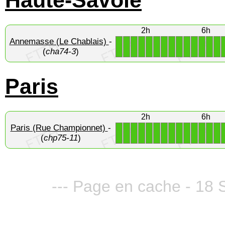
Haute-Savoie
2h
6h
Annemasse (Le Chablais)
-
1
1
1
1
1
1
1
1
1
1
1
1
1
1
(
cha74-3
)
Paris
2h
6h
Paris (Rue Championnet)
-
1
1
1
1
1
1
1
1
1
1
1
1
1
1
(
chp75-11
)
--- Page en cache - 18 