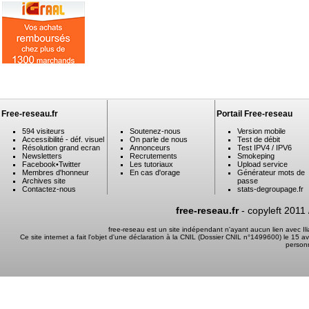
Free-reseau.fr
Portail Free-reseau
594 visiteurs
Soutenez-nous
Version mobile
Accessibilité - déf. visuel
On parle de nous
Test de débit
Résolution grand ecran
Annonceurs
Test IPV4 / IPV6
Newsletters
Recrutements
Smokeping
Facebook
•
Twitter
Les tutoriaux
Upload service
Membres d'honneur
En cas d'orage
Générateur mots de
Archives site
passe
Contactez-nous
stats-degroupage.fr
free-reseau.fr
- copyleft 2011
free-reseau est un site indépendant n'ayant aucun lien avec I
Ce site internet a fait l'objet d'une déclaration à la CNIL (Dossier CNIL n°1499600) le 15 a
person