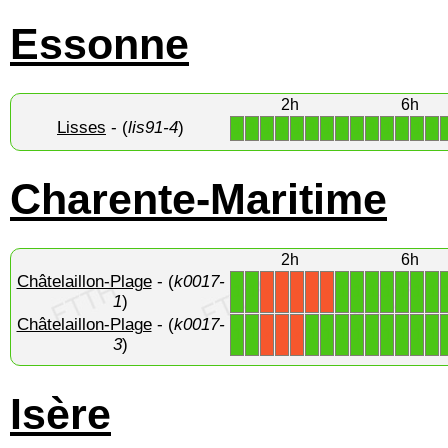
Essonne
2h
6h
Lisses
- (
lis91-4
)
1
1
1
1
1
1
1
1
1
1
1
1
1
1
Charente-Maritime
2h
6h
Châtelaillon-Plage
- (
k0017-
1
1
1
1
1
1
1
1
1
X
X
X
X
X
1
)
Châtelaillon-Plage
- (
k0017-
1
1
1
1
1
1
1
1
1
1
1
X
X
X
3
)
Isère