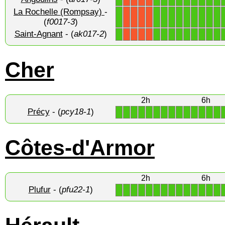
La Rochelle (Rompsay)
-
1
1
1
1
1
1
1
1
1
1
X
X
X
X
(
f0017-3
)
Saint-Agnant
- (
ak017-2
)
1
1
1
1
1
1
1
1
1
1
X
X
X
X
Cher
2h
6h
Précy
- (
pcy18-1
)
1
1
1
1
1
1
1
1
1
1
1
1
1
1
Côtes-d'Armor
2h
6h
Plufur
- (
pfu22-1
)
1
1
1
1
1
1
1
1
1
1
1
1
1
1