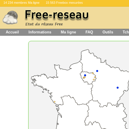
14 234 membres Ma ligne
15 563 Freebox mesurées
Accueil
Informations
Ma ligne
FAQ
Outils
Tch