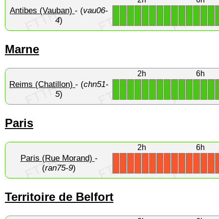
Antibes (Vauban)
- (
vau06-
1
1
1
1
1
1
1
1
1
1
1
1
1
1
4
)
Marne
2h
6h
Reims (Chatillon)
- (
chn51-
1
1
1
1
1
1
1
1
1
1
1
1
1
1
5
)
Paris
2h
6h
Paris (Rue Morand)
-
X
X
X
X
X
X
X
X
X
X
X
X
X
X
(
ran75-9
)
Territoire de Belfort