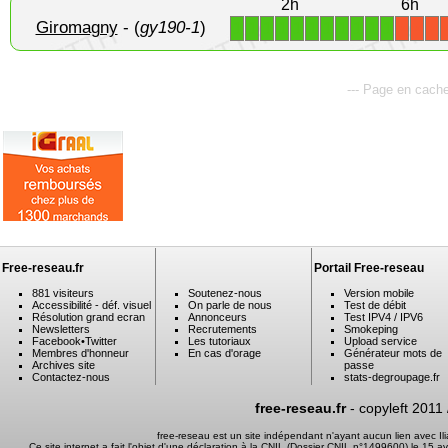
2h
6h
Giromagny
- (
gy190-1
)
1
1
1
1
1
1
1
1
1
1
1
X
X
X
--- Page en cache
Free-reseau.fr
Portail Free-reseau
881 visiteurs
Soutenez-nous
Version mobile
Accessibilité - déf. visuel
On parle de nous
Test de débit
Résolution grand ecran
Annonceurs
Test IPV4 / IPV6
Newsletters
Recrutements
Smokeping
Facebook
•
Twitter
Les tutoriaux
Upload service
Membres d'honneur
En cas d'orage
Générateur mots de
Archives site
passe
Contactez-nous
stats-degroupage.fr
free-reseau.fr
- copyleft 2011
free-reseau est un site indépendant n'ayant aucun lien avec I
Ce site internet a fait l'objet d'une déclaration à la CNIL (Dossier CNIL n°1499600) le 15 a