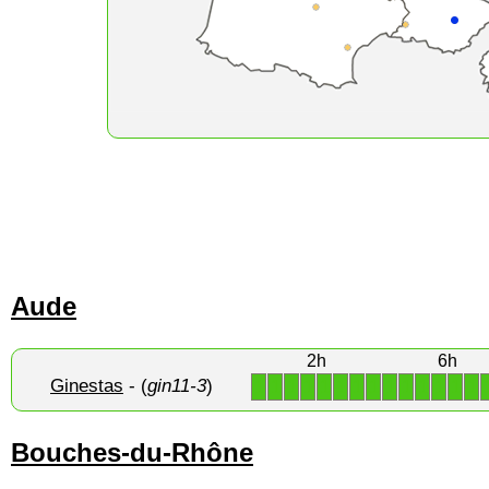
Aude
2h
6h
Ginestas
- (
gin11-3
)
1
1
1
1
1
1
1
1
1
1
1
1
1
1
Bouches-du-Rhône