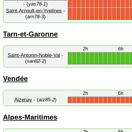
X
X
X
X
X
X
X
X
X
X
X
X
X
X
- (
yas78-1
)
Saint-Arnoult-en-Yvelines
-
X
X
X
X
X
X
X
X
X
X
X
X
X
X
(
arn78-3
)
Tarn-et-Garonne
2h
6h
Saint-Antonin-Noble-Val
-
1
1
1
1
1
1
1
1
1
1
1
1
1
1
(
san82-2
)
Vendée
2h
6h
Aizenay
- (
aiz85-2
)
X
X
X
X
X
X
X
X
X
X
X
X
X
X
Alpes-Maritimes
2h
6h