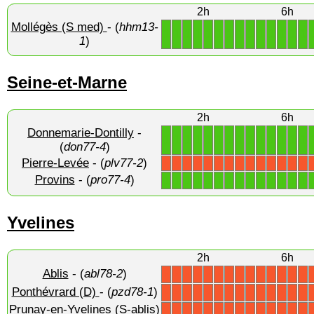
2h
6h
Mollégès (S med)
- (
hhm13-
1
1
1
1
1
1
1
1
1
1
1
1
1
1
1
)
Seine-et-Marne
2h
6h
Donnemarie-Dontilly
-
1
1
1
1
1
1
1
1
1
1
1
1
1
1
(
don77-4
)
Pierre-Levée
- (
plv77-2
)
X
X
X
X
X
X
X
X
X
X
X
X
X
X
Provins
- (
pro77-4
)
1
1
1
1
1
1
1
1
1
1
1
1
1
1
Yvelines
2h
6h
Ablis
- (
abl78-2
)
X
X
X
X
X
X
X
X
X
X
X
X
X
X
Ponthévrard (D)
- (
pzd78-1
)
X
X
X
X
X
X
X
X
X
X
X
X
X
X
Prunay-en-Yvelines (S-ablis)