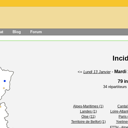
at
Blog
Forum
Inci
-
Mardi 
<=
Lundi 13 Janvier
79 i
34 répartiteur
Alpes-Maritimes (1)
Cantal
Landes (1)
Loire-Atlan
Oise (11)
Paris 
Territoire de Belfort (1)
Yveline
FTTH - Alpe