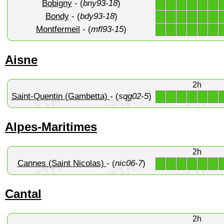
Bobigny
- (
bny93-18
)
1
1
1
1
1
1
Bondy
- (
bdy93-18
)
1
1
1
1
1
1
Montfermeil
- (
mfl93-15
)
1
1
1
1
1
1
Aisne
2h
Saint-Quentin (Gambetta)
- (
sqg02-5
)
1
1
1
1
1
1
Alpes-Maritimes
2h
Cannes (Saint Nicolas)
- (
nic06-7
)
1
1
1
1
1
1
Cantal
2h