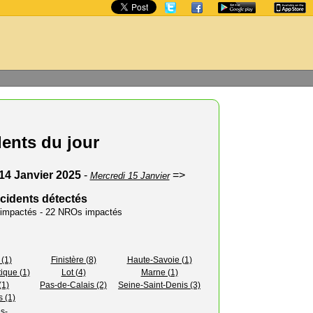
dents du jour
14 Janvier 2025
-
=>
Mercredi 15 Janvier
ncidents détectés
s impactés - 22 NROs impactés
 (1)
Finistère (8)
Haute-Savoie (1)
tique (1)
Lot (4)
Marne (1)
(1)
Pas-de-Calais (2)
Seine-Saint-Denis (3)
s (1)
s-