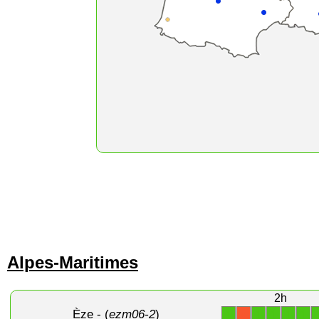
Alpes-Maritimes
2h
Èze
- (
ezm06-2
)
1
1
1
1
1
X