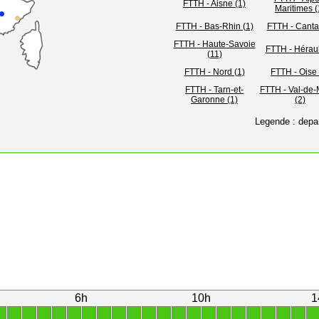
FTTH - Aisne (1)
Maritimes (
FTTH - Bas-Rhin (1)
FTTH - Cantal
FTTH - Haute-Savoie
FTTH - Héraul
(11)
FTTH - Nord (1)
FTTH - Oise 
FTTH - Tarn-et-
FTTH - Val-de
Garonne (1)
(2)
Legende : depa
6h
10h
1
1
1
1
1
1
1
1
1
1
1
1
1
1
1
1
1
1
1
1
1
1
1