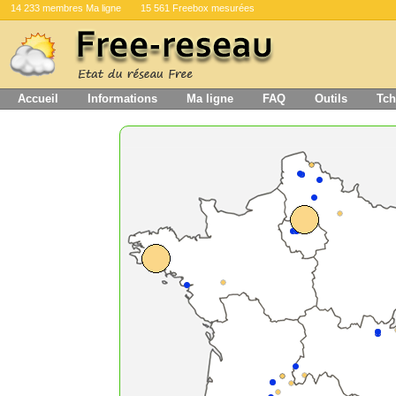
14 233 membres Ma ligne
15 561 Freebox mesurées
Accueil
Informations
Ma ligne
FAQ
Outils
Tch