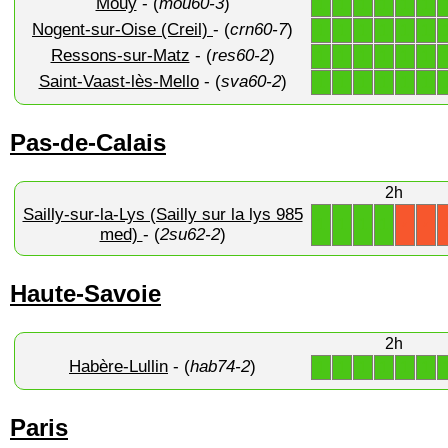
Mouy
- (
mou60-3
)
1
1
1
1
1
1
Nogent-sur-Oise (Creil)
- (
crn60-7
)
1
1
1
1
1
1
Ressons-sur-Matz
- (
res60-2
)
1
1
1
1
1
1
Saint-Vaast-lès-Mello
- (
sva60-2
)
1
1
1
1
1
1
Pas-de-Calais
2h
Sailly-sur-la-Lys (Sailly sur la lys 985
1
1
1
1
X
X
med)
- (
2su62-2
)
Haute-Savoie
2h
Habère-Lullin
- (
hab74-2
)
1
1
1
1
1
1
Paris