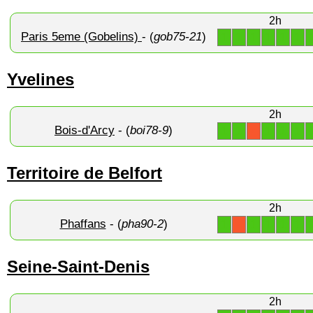
2h
Paris 5eme (Gobelins)
- (
gob75-21
)
1
1
1
1
1
1
Yvelines
2h
Bois-d'Arcy
- (
boi78-9
)
1
1
1
1
1
X
Territoire de Belfort
2h
Phaffans
- (
pha90-2
)
1
1
1
1
1
X
Seine-Saint-Denis
2h