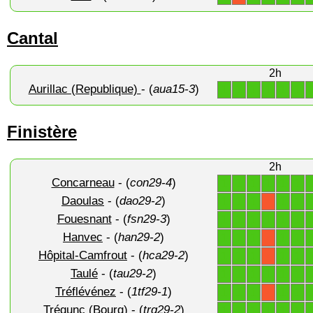
Cantal
2h
Aurillac (Republique)
- (
aua15-3
)
1
1
1
1
1
1
Finistère
2h
Concarneau
- (
con29-4
)
1
1
1
1
1
1
Daoulas
- (
dao29-2
)
1
1
1
1
1
X
Fouesnant
- (
fsn29-3
)
1
1
1
1
1
1
Hanvec
- (
han29-2
)
1
1
1
1
1
X
Hôpital-Camfrout
- (
hca29-2
)
1
1
1
1
1
X
Taulé
- (
tau29-2
)
1
1
1
1
1
1
Tréflévénez
- (
1tf29-1
)
1
1
1
1
1
X
Trégunc (Bourg)
- (
trg29-2
)
1
1
1
1
1
1