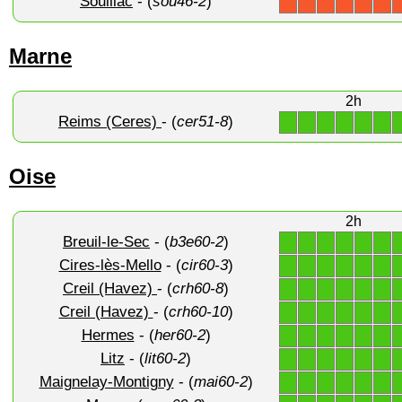
Souillac
- (
sou46-2
)
X
X
X
X
X
X
Marne
2h
Reims (Ceres)
- (
cer51-8
)
1
1
1
1
1
1
Oise
2h
Breuil-le-Sec
- (
b3e60-2
)
1
1
1
1
1
1
Cires-lès-Mello
- (
cir60-3
)
1
1
1
1
1
1
Creil (Havez)
- (
crh60-8
)
1
1
1
1
1
1
Creil (Havez)
- (
crh60-10
)
1
1
1
1
1
1
Hermes
- (
her60-2
)
1
1
1
1
1
1
Litz
- (
lit60-2
)
1
1
1
1
1
1
Maignelay-Montigny
- (
mai60-2
)
1
1
1
1
1
1