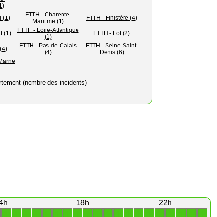
1)
FTTH - Charente-
 (1)
FTTH - Finistère (4)
Maritime (1)
FTTH - Loire-Atlantique
t (1)
FTTH - Lot (2)
(1)
FTTH - Pas-de-Calais
FTTH - Seine-Saint-
(4)
(4)
Denis (6)
-Marne
rtement (nombre des incidents)
4h
18h
22h
1
1
1
1
1
1
1
1
1
1
1
1
1
1
1
1
1
1
1
1