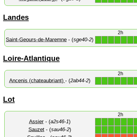
Landes
2h
Saint-Geours-de-Maremne
- (
sge40-2
)
1
1
1
1
1
1
Loire-Atlantique
2h
Ancenis (chateaubriant)
- (
2ab44-2
)
1
1
1
1
1
1
Lot
2h
Assier
- (
a2s46-1
)
1
1
1
1
1
1
Sauzet
- (
sau46-2
)
1
1
1
1
1
1