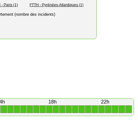
- Paris (1)
FTTH - Pyrénées-Atlantiques (1)
rtement (nombre des incidents)
4h
18h
22h
1
1
1
1
1
1
1
1
1
1
1
1
1
1
1
1
1
1
1
1