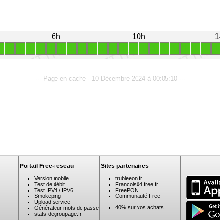
6h
10h
1
1
1
1
1
1
1
1
1
1
1
1
1
1
1
1
1
1
1
1
1
1
1
--- Page en cache - 10 Décembre 2024 à 00:05:10 ---
Portail Free-reseau
Sites partenaires
Version mobile
trubleeon.fr
Test de débit
Francois04.free.fr
Test IPV4 / IPV6
FreePON
Smokeping
Communauté Free
Upload service
40% sur vos achats
Générateur mots de passe
stats-degroupage.fr