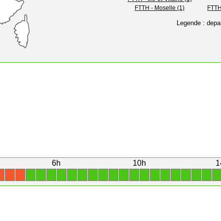
FTTH - Moselle (1)
FTTH 
Legende : depa
6h
10h
1
1
1
1
1
1
1
1
1
1
1
1
1
1
1
1
1
1
1
1
X
X
X