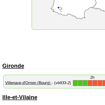
Gironde
2h
Villenave-d'Ornon (Bourg)
- (
vb933-2
)
1
1
1
X
X
X
Ille-et-Vilaine