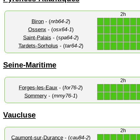
2h
Biron
- (
nrb64-2
)
1
1
1
1
1
1
Ossenx
- (
osx64-1
)
1
1
1
1
1
1
Saint-Palais
- (
spa64-2
)
1
1
1
1
1
1
Tardets-Sorholus
- (
tar64-2
)
1
1
1
1
1
1
Seine-Maritime
2h
Forges-les-Eaux
- (
for76-2
)
1
1
1
1
1
1
Sommery
- (
mmy76-1
)
1
1
1
1
1
1
Vaucluse
2h
Caumont-sur-Durance
- (
cau84-2
)
1
1
1
1
1
1