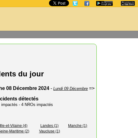
dents du jour
he 08 Décembre 2024
-
=>
Lundi 09 Décembre
ncidents détectés
rs impactés - 4 NROs impactés
Ille-et-Vilaine (4)
Landes (1)
Manche (1)
eine-Maritime (2)
Vaucluse (1)