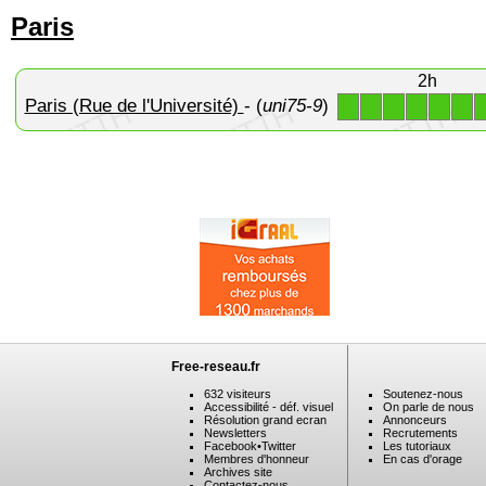
Paris
2h
Paris (Rue de l'Université)
- (
uni75-9
)
1
1
1
1
1
1
Free-reseau.fr
632 visiteurs
Soutenez-nous
Accessibilité - déf. visuel
On parle de nous
Résolution grand ecran
Annonceurs
Newsletters
Recrutements
Facebook
•
Twitter
Les tutoriaux
Membres d'honneur
En cas d'orage
Archives site
Contactez-nous