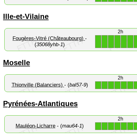
Ille-et-Vilaine
2h
Fougères-Vitré (Châteaubourg)
-
1
1
1
1
1
1
(
35068yhb-1
)
Moselle
2h
Thionville (Balanciers)
- (
bal57-9
)
1
1
1
1
1
1
Pyrénées-Atlantiques
2h
Mauléon-Licharre
- (
mau64-1
)
1
1
1
1
1
1