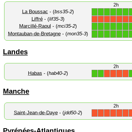
2h
La Boussac
- (
bss35-2
)
1
1
1
1
1
1
Liffré
- (
lif35-3
)
X
X
X
X
X
X
Marcillé-Raoul
- (
mci35-2
)
1
1
1
1
1
1
Montauban-de-Bretagne
- (
mon35-3
)
1
1
1
1
1
1
Landes
2h
Habas
- (
hab40-2
)
1
1
X
X
X
X
Manche
2h
Saint-Jean-de-Daye
- (
jdd50-2
)
X
X
X
X
X
X
Pyrénées-Atlantiques