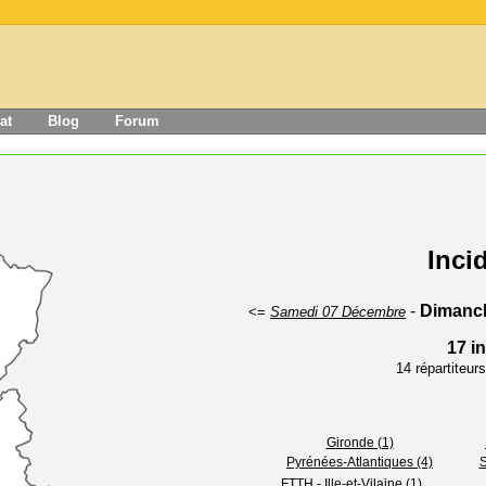
at
Blog
Forum
Inci
-
Dimanc
<=
Samedi 07 Décembre
17 i
14 répartiteu
Gironde (1)
Pyrénées-Atlantiques (4)
S
FTTH - Ille-et-Vilaine (1)