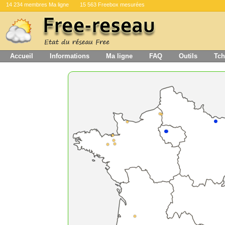
14 234 membres Ma ligne
15 563 Freebox mesurées
Accueil
Informations
Ma ligne
FAQ
Outils
Tch