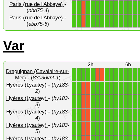
Paris (rue de l'Abbaye)
-
1
1
1
1
1
1
1
1
1
1
1
1
1
X
(
abb75-4
)
Paris (rue de l'Abbaye)
-
1
1
1
1
1
1
1
1
1
1
1
1
1
X
(
abb75-6
)
Var
2h
6h
Draguignan (Cavalaire-sur-
1
1
1
1
1
1
1
1
1
1
1
1
X
X
Mer)
- (
83036vnf-1
)
Hyères (Lyautey)
- (
hy183-
1
1
1
1
1
1
1
1
1
1
1
1
X
X
2
)
Hyères (Lyautey)
- (
hy183-
1
1
1
1
1
1
1
1
1
1
1
1
X
X
3
)
Hyères (Lyautey)
- (
hy183-
1
1
1
1
1
1
1
1
1
1
1
1
X
X
4
)
Hyères (Lyautey)
- (
hy183-
1
1
1
1
1
1
1
1
1
1
1
1
X
X
5
)
Hyères (Lyautey)
- (
hy183-