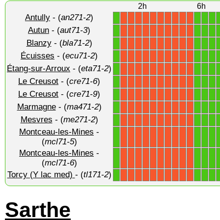
2h
6h
Antully
- (
an271-2
)
1
1
1
1
X
X
X
X
X
X
X
X
X
X
Autun
- (
aut71-3
)
1
1
1
1
X
X
X
X
X
X
X
X
X
X
Blanzy
- (
bla71-2
)
1
1
1
1
X
X
X
X
X
X
X
X
X
X
Écuisses
- (
ecu71-2
)
1
1
1
1
X
X
X
X
X
X
X
X
X
X
Étang-sur-Arroux
- (
eta71-2
)
1
1
1
1
X
X
X
X
X
X
X
X
X
X
Le Creusot
- (
cre71-6
)
1
1
1
1
X
X
X
X
X
X
X
X
X
X
Le Creusot
- (
cre71-9
)
1
1
1
1
X
X
X
X
X
X
X
X
X
X
Marmagne
- (
ma471-2
)
1
1
1
1
X
X
X
X
X
X
X
X
X
X
Mesvres
- (
me271-2
)
1
1
1
1
X
X
X
X
X
X
X
X
X
X
Montceau-les-Mines
-
1
1
1
1
X
X
X
X
X
X
X
X
X
X
(
mcl71-5
)
Montceau-les-Mines
-
1
1
1
1
X
X
X
X
X
X
X
X
X
X
(
mcl71-6
)
Torcy (Y lac med)
- (
tl171-2
)
1
1
1
1
X
X
X
X
X
X
X
X
X
X
Sarthe