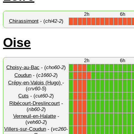
2h
6h
Chirassimont
- (
chi42-2
)
X
X
X
X
X
X
X
X
X
X
X
X
X
X
Oise
2h
6h
Choisy-au-Bac
- (
cho60-2
)
1
1
1
1
1
1
1
1
1
1
1
X
X
X
Coudun
- (
c1660-2
)
1
1
1
1
1
1
1
1
1
1
X
X
X
X
Crépy-en-Valois (Hugo)
-
1
1
1
1
1
1
1
1
1
1
1
X
X
X
(
crv60-5
)
Cuts
- (
cut60-2
)
1
1
1
1
1
1
1
1
1
1
1
X
X
X
Ribécourt-Dreslincourt
-
1
1
1
1
1
1
1
1
1
1
1
X
X
X
(
rib60-2
)
Verneuil-en-Halatte
-
1
1
1
1
1
1
1
1
1
1
1
X
X
X
(
veh60-2
)
Villers-sur-Coudun
- (
vc260-
1
1
1
1
1
1
1
1
1
1
1
X
X
X