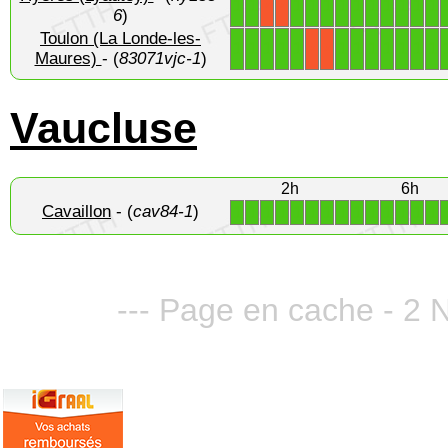
1
1
1
1
1
1
1
1
1
1
1
1
X
X
6
)
Toulon (La Londe-les-
1
1
1
1
1
1
1
1
1
1
1
1
X
X
Maures)
- (
83071vjc-1
)
Vaucluse
2h
6h
Cavaillon
- (
cav84-1
)
1
1
1
1
1
1
1
1
1
1
1
1
1
1
--- Page en cache - 2 