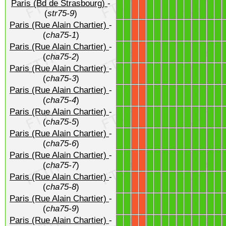
Paris (Bd de Strasbourg)
-
1
1
1
1
1
1
1
1
1
1
1
1
X
X
(
str75-9
)
Paris (Rue Alain Chartier)
-
1
1
1
1
1
1
1
1
1
1
1
1
X
X
(
cha75-1
)
Paris (Rue Alain Chartier)
-
1
1
1
1
1
1
1
1
1
1
1
1
X
X
(
cha75-2
)
Paris (Rue Alain Chartier)
-
1
1
1
1
1
1
1
1
1
1
1
1
X
X
(
cha75-3
)
Paris (Rue Alain Chartier)
-
1
1
1
1
1
1
1
1
1
1
1
1
X
X
(
cha75-4
)
Paris (Rue Alain Chartier)
-
1
1
1
1
1
1
1
1
1
1
1
1
X
X
(
cha75-5
)
Paris (Rue Alain Chartier)
-
1
1
1
1
1
1
1
1
1
1
1
1
X
X
(
cha75-6
)
Paris (Rue Alain Chartier)
-
1
1
1
1
1
1
1
1
1
1
1
1
X
X
(
cha75-7
)
Paris (Rue Alain Chartier)
-
1
1
1
1
1
1
1
1
1
1
1
1
X
X
(
cha75-8
)
Paris (Rue Alain Chartier)
-
1
1
1
1
1
1
1
1
1
1
1
1
X
X
(
cha75-9
)
Paris (Rue Alain Chartier)
-
1
1
1
1
1
1
1
1
1
1
1
1
X
X