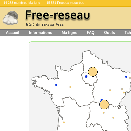
14 233 membres Ma ligne
15 561 Freebox mesurées
Accueil
Informations
Ma ligne
FAQ
Outils
Tch