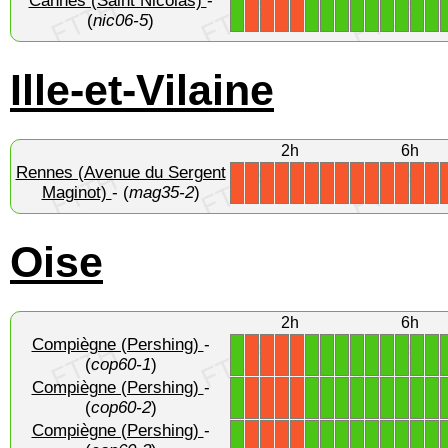
Cannes (Saint Nicolas)
-
1
1
1
1
1
1
1
1
1
1
X
X
X
X
(
nic06-5
)
Ille-et-Vilaine
2h
6h
Rennes (Avenue du Sergent
X
X
X
X
X
X
X
X
X
X
X
X
X
X
Maginot)
- (
mag35-2
)
Oise
2h
6h
Compiègne (Pershing)
-
1
1
1
1
1
1
1
1
1
1
X
X
X
X
(
cop60-1
)
Compiègne (Pershing)
-
1
1
1
1
1
1
1
1
1
1
X
X
X
X
(
cop60-2
)
Compiègne (Pershing)
-
1
1
1
1
1
1
1
1
1
1
X
X
X
X