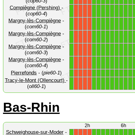
(
cop60-3
)
Compiègne (Pershing)
-
1
1
1
1
1
1
1
1
1
1
X
X
X
X
(
cop60-4
)
Margny-lès-Compiègne
-
1
1
1
1
1
1
1
1
1
1
X
X
X
X
(
com60-1
)
Margny-lès-Compiègne
-
1
1
1
1
1
1
1
1
1
1
X
X
X
X
(
com60-2
)
Margny-lès-Compiègne
-
1
1
1
1
1
1
1
1
1
1
X
X
X
X
(
com60-3
)
Margny-lès-Compiègne
-
1
1
1
1
1
1
1
1
1
1
X
X
X
X
(
com60-4
)
Pierrefonds
- (
pie60-1
)
1
1
1
1
1
1
1
1
1
1
X
X
X
X
Tracy-le-Mont (Ollencourt)
-
1
1
1
1
1
1
1
1
1
1
X
X
X
X
(
oll60-1
)
Bas-Rhin
2h
6h
Schweighouse-sur-Moder
-