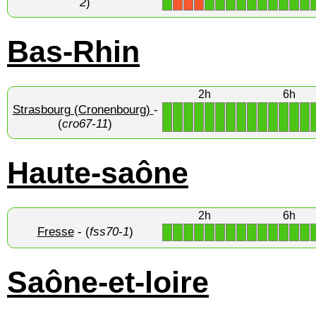
2
)
Bas-Rhin
2h
6h
Strasbourg (Cronenbourg)
-
1
1
1
1
1
1
1
1
1
1
1
1
1
1
(
cro67-11
)
Haute-saône
2h
6h
Fresse
- (
fss70-1
)
1
1
1
1
1
1
1
1
1
1
1
1
1
1
Saône-et-loire