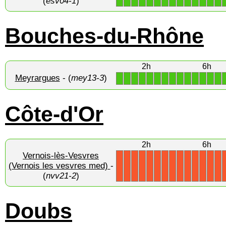
(
esv04-1
)
Bouches-du-Rhône
2h
6h
Meyrargues
- (
mey13-3
)
1
1
1
1
1
1
1
1
1
1
1
1
1
1
Côte-d'Or
2h
6h
Vernois-lès-Vesvres
(Vernois les vesvres med)
-
X
X
X
X
X
X
X
X
X
X
X
X
X
X
(
nvv21-2
)
Doubs