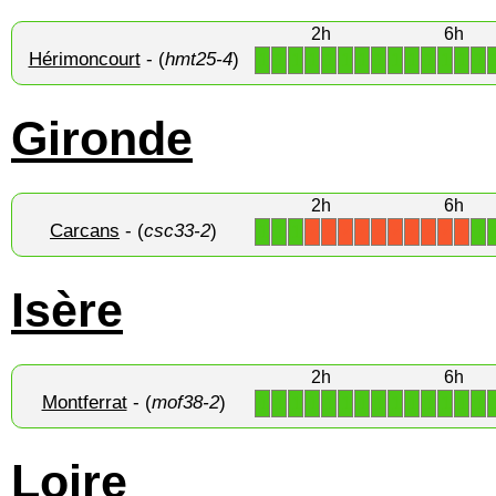
2h
6h
Hérimoncourt
- (
hmt25-4
)
1
1
1
1
1
1
1
1
1
1
1
1
1
1
Gironde
2h
6h
Carcans
- (
csc33-2
)
1
1
1
1
X
X
X
X
X
X
X
X
X
X
Isère
2h
6h
Montferrat
- (
mof38-2
)
1
1
1
1
1
1
1
1
1
1
1
1
1
1
Loire