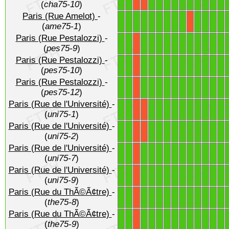
(
cha75-10
)
Paris (Rue Amelot)
-
1
1
1
1
1
1
1
1
1
1
1
1
1
X
(
ame75-1
)
Paris (Rue Pestalozzi)
-
1
1
1
1
1
1
1
1
1
1
1
1
1
X
(
pes75-9
)
Paris (Rue Pestalozzi)
-
1
1
1
1
1
1
1
1
1
1
1
1
1
X
(
pes75-10
)
Paris (Rue Pestalozzi)
-
1
1
1
1
1
1
1
1
1
1
1
1
1
X
(
pes75-12
)
Paris (Rue de l'Université)
-
1
1
1
1
1
1
1
1
1
1
1
1
X
X
(
uni75-1
)
Paris (Rue de l'Université)
-
1
1
1
1
1
1
1
1
1
1
1
1
X
X
(
uni75-2
)
Paris (Rue de l'Université)
-
1
1
1
1
1
1
1
1
1
1
1
1
1
X
(
uni75-7
)
Paris (Rue de l'Université)
-
1
1
1
1
1
1
1
1
1
1
1
1
1
X
(
uni75-9
)
Paris (Rue du ThÃ©Ã¢tre)
-
1
1
1
1
1
1
1
1
1
1
1
1
1
X
(
the75-8
)
Paris (Rue du ThÃ©Ã¢tre)
-
1
1
1
1
1
1
1
1
1
1
1
1
1
X
(
the75-9
)