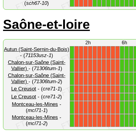
1
1
1
1
1
1
1
1
1
1
X
X
X
X
(
sch67-10
)
Saône-et-loire
2h
6h
Autun (Saint-Sernin-du-Bois)
1
1
1
1
X
X
X
X
X
X
X
X
X
X
- (
71153usz-1
)
Chalon-sur-Saône (Saint-
1
1
1
1
X
X
X
X
X
X
X
X
X
X
Vallier)
- (
71306tum-1
)
Chalon-sur-Saône (Saint-
1
1
1
1
X
X
X
X
X
X
X
X
X
X
Vallier)
- (
71306tum-2
)
Le Creusot
- (
cre71-1
)
1
1
1
1
X
X
X
X
X
X
X
X
X
X
Le Creusot
- (
cre71-2
)
1
1
1
1
X
X
X
X
X
X
X
X
X
X
Montceau-les-Mines
-
1
1
1
1
X
X
X
X
X
X
X
X
X
X
(
mcl71-1
)
Montceau-les-Mines
-
1
1
1
1
X
X
X
X
X
X
X
X
X
X
(
mcl71-2
)