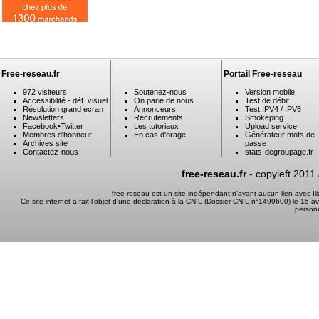
Free-reseau.fr
Portail Free-reseau
972 visiteurs
Soutenez-nous
Version mobile
Accessibilité - déf. visuel
On parle de nous
Test de débit
Résolution grand ecran
Annonceurs
Test IPV4 / IPV6
Newsletters
Recrutements
Smokeping
Facebook
•
Twitter
Les tutoriaux
Upload service
Membres d'honneur
En cas d'orage
Générateur mots de
Archives site
passe
Contactez-nous
stats-degroupage.fr
free-reseau.fr
- copyleft 2011
free-reseau est un site indépendant n'ayant aucun lien avec I
Ce site internet a fait l'objet d'une déclaration à la CNIL (Dossier CNIL n°1499600) le 15 a
person