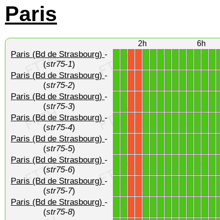
Paris
2h
6h
Paris (Bd de Strasbourg)
-
1
1
1
1
1
1
1
1
1
1
1
1
X
X
(
str75-1
)
Paris (Bd de Strasbourg)
-
1
1
1
1
1
1
1
1
1
1
1
1
X
X
(
str75-2
)
Paris (Bd de Strasbourg)
-
1
1
1
1
1
1
1
1
1
1
1
1
X
X
(
str75-3
)
Paris (Bd de Strasbourg)
-
1
1
1
1
1
1
1
1
1
1
1
1
X
X
(
str75-4
)
Paris (Bd de Strasbourg)
-
1
1
1
1
1
1
1
1
1
1
1
1
X
X
(
str75-5
)
Paris (Bd de Strasbourg)
-
1
1
1
1
1
1
1
1
1
1
1
1
X
X
(
str75-6
)
Paris (Bd de Strasbourg)
-
1
1
1
1
1
1
1
1
1
1
1
1
X
X
(
str75-7
)
Paris (Bd de Strasbourg)
-
1
1
1
1
1
1
1
1
1
1
1
1
X
X
(
str75-8
)