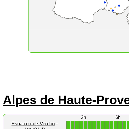
Alpes de Haute-Prov
2h
6h
Esparron-de-Verdon
-
1
1
1
1
1
1
1
1
1
1
1
1
1
1