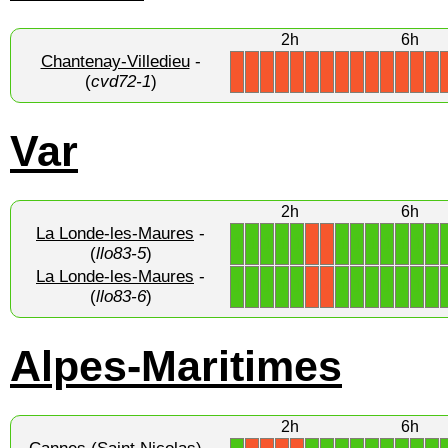
2h
6h
Chantenay-Villedieu
-
X
X
X
X
X
X
X
X
X
X
X
X
X
X
(
cvd72-1
)
Var
2h
6h
La Londe-les-Maures
-
1
1
1
1
1
1
1
1
1
1
1
1
X
X
(
llo83-5
)
La Londe-les-Maures
-
1
1
1
1
1
1
1
1
1
1
1
1
X
X
(
llo83-6
)
Alpes-Maritimes
2h
6h