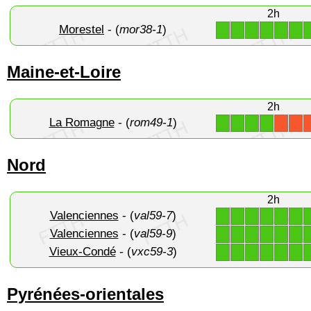
2h
Morestel
- (
mor38-1
)
1
1
1
1
1
1
Maine-et-Loire
2h
La Romagne
- (
rom49-1
)
1
1
1
1
X
X
Nord
2h
Valenciennes
- (
val59-7
)
1
1
1
1
1
1
Valenciennes
- (
val59-9
)
1
1
1
1
1
1
Vieux-Condé
- (
vxc59-3
)
1
1
1
1
1
1
Pyrénées-orientales