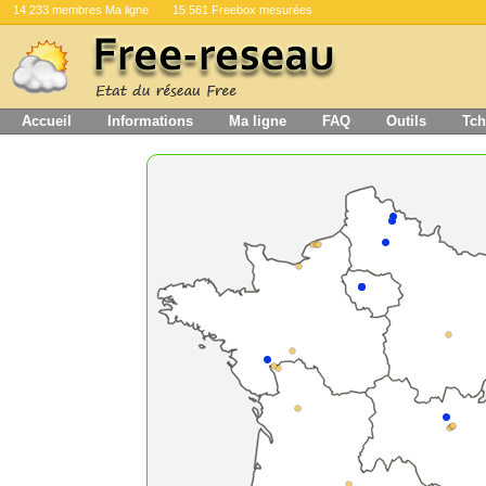
14 233 membres Ma ligne
15 561 Freebox mesurées
Accueil
Informations
Ma ligne
FAQ
Outils
Tch