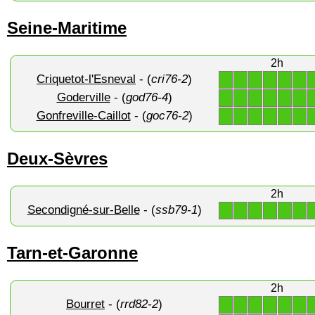
Seine-Maritime
2h
Criquetot-l'Esneval
- (
cri76-2
)
1
1
1
1
1
1
Goderville
- (
god76-4
)
1
1
1
1
1
1
Gonfreville-Caillot
- (
goc76-2
)
1
1
1
1
1
1
Deux-Sèvres
2h
Secondigné-sur-Belle
- (
ssb79-1
)
1
1
1
1
1
1
Tarn-et-Garonne
2h
Bourret
- (
rrd82-2
)
1
1
1
1
1
1