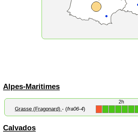
Alpes-Maritimes
2h
Grasse (Fragonard)
- (
fra06-4
)
1
1
1
1
1
X
Calvados