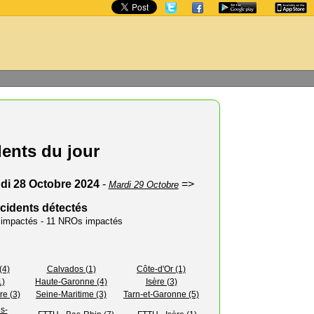
dents du jour
di 28 Octobre 2024
-
=>
Mardi 29 Octobre
ncidents détectés
s impactés - 11 NROs impactés
(4)
Calvados (1)
Côte-d'Or (1)
1)
Haute-Garonne (4)
Isère (3)
re (3)
Seine-Maritime (3)
Tarn-et-Garonne (5)
s-