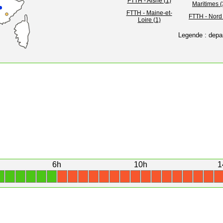
FTTH - Aisne (1)
Maritimes (
FTTH - Maine-et-
FTTH - Nord 
Loire (1)
Legende : depa
6h
10h
1
1
1
1
1
1
1
X
X
X
X
X
X
X
X
X
X
X
X
X
X
X
X