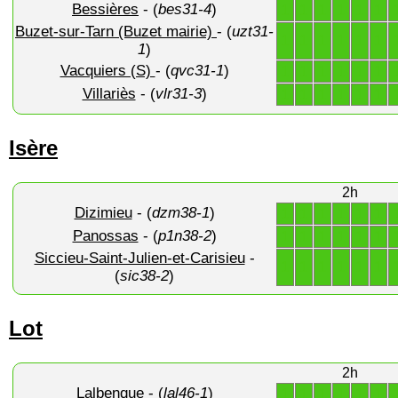
Bessières
- (
bes31-4
)
1
1
1
1
1
1
Buzet-sur-Tarn (Buzet mairie)
- (
uzt31-
1
1
1
1
1
1
1
)
Vacquiers (S)
- (
qvc31-1
)
1
1
1
1
1
1
Villariès
- (
vlr31-3
)
1
1
1
1
1
1
Isère
2h
Dizimieu
- (
dzm38-1
)
1
1
1
1
1
1
Panossas
- (
p1n38-2
)
1
1
1
1
1
1
Siccieu-Saint-Julien-et-Carisieu
-
1
1
1
1
1
1
(
sic38-2
)
Lot
2h
Lalbenque
- (
lal46-1
)
1
1
1
1
1
1