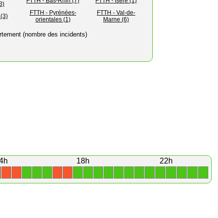
FTTH - Bas-Rhin (7)
FTTH - Isère (1)
3)
FTTH - Pyrénées-
FTTH - Val-de-
(3)
orientales (1)
Marne (6)
rtement (nombre des incidents)
4h
18h
22h
1
1
1
1
1
1
1
1
1
1
1
1
1
1
1
1
X
X
X
X