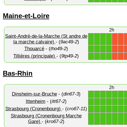
Maine-et-Loire
2h
Saint-André-de-la-Marche (St andre de
1
1
1
1
X
X
la marche calvaire)
- (
9ac49-2
)
Thouarcé
- (
tho49-2
)
1
1
1
1
X
X
Tillières (principale)
- (
9tp49-2
)
1
1
1
1
X
X
Bas-Rhin
2h
Dinsheim-sur-Bruche
- (
din67-3
)
1
1
1
1
1
1
Ittenheim
- (
itt67-2
)
1
1
1
1
1
1
Strasbourg (Cronenbourg)
- (
cro67-11
)
1
1
1
1
1
1
Strasbourg (Cronenbourg Marche
1
1
1
1
1
1
Gare)
- (
kro67-2
)