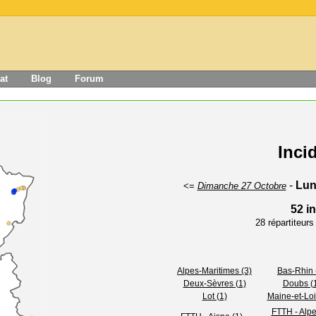
at
Blog
Forum
Inci
-
Lun
<=
Dimanche 27 Octobre
52 i
28 répartiteur
Alpes-Maritimes (3)
Bas-Rhin 
Deux-Sèvres (1)
Doubs (
Lot (1)
Maine-et-Loi
FTTH - Alpe