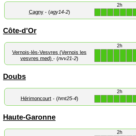
2h
Cagny
- (
agy14-2
)
1
1
1
1
1
1
Côte-d'Or
2h
Vernois-lès-Vesvres (Vernois les
1
1
1
1
1
1
vesvres med)
- (
nvv21-2
)
Doubs
2h
Hérimoncourt
- (
hmt25-4
)
1
1
1
1
1
1
Haute-Garonne
2h