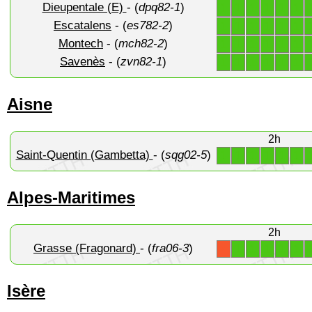
Dieupentale (E)
- (
dpq82-1
)
1
1
1
1
1
1
Escatalens
- (
es782-2
)
1
1
1
1
1
1
Montech
- (
mch82-2
)
1
1
1
1
1
1
Savenès
- (
zvn82-1
)
1
1
1
1
1
1
Aisne
2h
Saint-Quentin (Gambetta)
- (
sqg02-5
)
1
1
1
1
1
1
Alpes-Maritimes
2h
Grasse (Fragonard)
- (
fra06-3
)
1
1
1
1
1
X
Isère